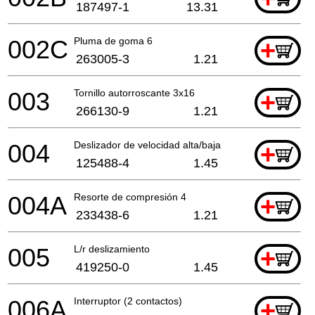
187497-1
13.31
002C
Pluma de goma 6
+
263005-3
1.21
003
Tornillo autorroscante 3x16
+
266130-9
1.21
004
Deslizador de velocidad alta/baja
+
125488-4
1.45
004A
Resorte de compresión 4
+
233438-6
1.21
005
L/r deslizamiento
+
419250-0
1.45
006A
Interruptor (2 contactos)
+