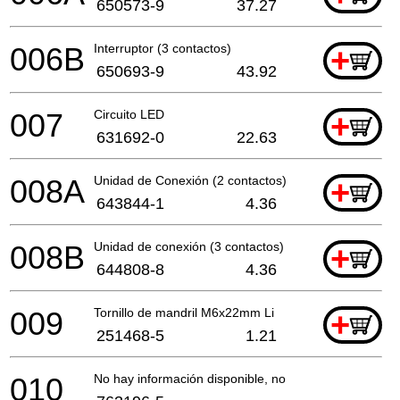
650573-9
37.27
006B
Interruptor (3 contactos)
+
650693-9
43.92
007
Circuito LED
+
631692-0
22.63
008A
Unidad de Conexión (2 contactos)
+
643844-1
4.36
008B
Unidad de conexión (3 contactos)
+
644808-8
4.36
009
Tornillo de mandril M6x22mm Li
+
251468-5
1.21
010
No hay información disponible, no se puede pedir