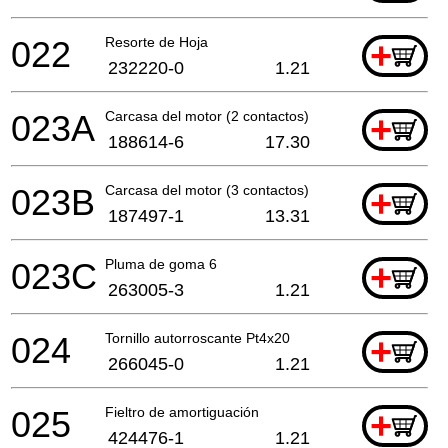
022
Resorte de Hoja
+
232220-0
1.21
023A
Carcasa del motor (2 contactos)
+
188614-6
17.30
023B
Carcasa del motor (3 contactos)
+
187497-1
13.31
023C
Pluma de goma 6
+
263005-3
1.21
024
Tornillo autorroscante Pt4x20
+
266045-0
1.21
025
Fieltro de amortiguación
+
424476-1
1.21