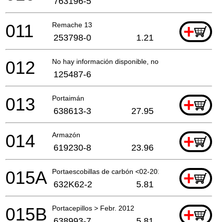
763196-5
011
Remache 13
+
253798-0
1.21
012
No hay información disponible, no se puede pedir
125487-6
013
Portaimán
+
638613-3
27.95
014
Armazón
+
619230-8
23.96
015A
Portaescobillas de carbón <02-2012 A
+
632K62-2
5.81
015B
Portacepillos > Febr. 2012
+
638993-7
5.81