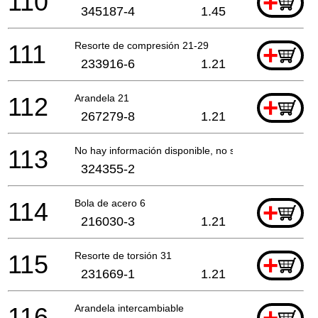
110
+
345187-4
1.45
111
Resorte de compresión 21-29
+
233916-6
1.21
112
Arandela 21
+
267279-8
1.21
113
No hay información disponible, no se puede pedir
324355-2
114
Bola de acero 6
+
216030-3
1.21
115
Resorte de torsión 31
+
231669-1
1.21
116
Arandela intercambiable