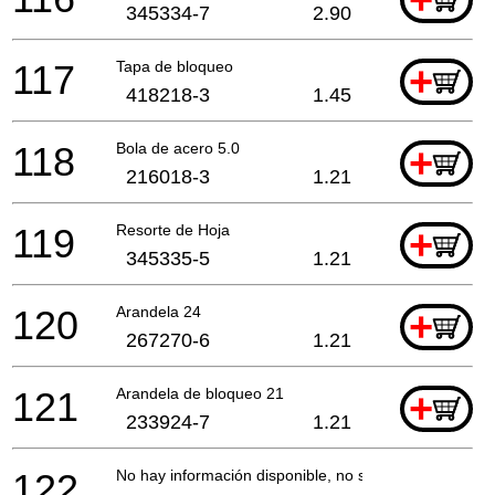
+
345334-7
2.90
117
Tapa de bloqueo
+
418218-3
1.45
118
Bola de acero 5.0
+
216018-3
1.21
119
Resorte de Hoja
+
345335-5
1.21
120
Arandela 24
+
267270-6
1.21
121
Arandela de bloqueo 21
+
233924-7
1.21
122
No hay información disponible, no se puede pedir