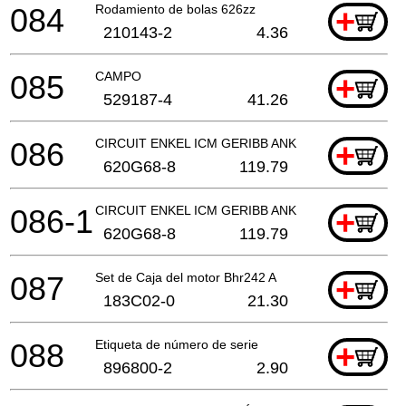
084
Rodamiento de bolas 626zz
+
210143-2
4.36
085
CAMPO
+
529187-4
41.26
086
CIRCUIT ENKEL ICM GERIBB ANKER
+
620G68-8
119.79
086-1
CIRCUIT ENKEL ICM GERIBB ANKER
+
620G68-8
119.79
087
Set de Caja del motor Bhr242 A
+
183C02-0
21.30
088
Etiqueta de número de serie
+
896800-2
2.90