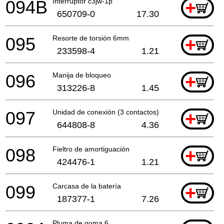
094B
Interruptor c3jw-1p
+
650709-0
17.30
095
Resorte de torsión 6mm
+
233598-4
1.21
096
Manija de bloqueo
+
313226-8
1.45
097
Unidad de conexión (3 contactos)
+
644808-8
4.36
098
Fieltro de amortiguación
+
424476-1
1.21
099
Carcasa de la batería
+
187377-1
7.26
Pluma de goma 6