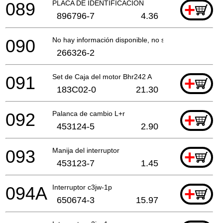
089
PLACA DE IDENTIFICACIÓN
+
896796-7
4.36
090
No hay información disponible, no se puede pedir
266326-2
091
Set de Caja del motor Bhr242 A
+
183C02-0
21.30
092
Palanca de cambio L+r
+
453124-5
2.90
093
Manija del interruptor
+
453123-7
1.45
094A
Interruptor c3jw-1p
+
650674-3
15.97