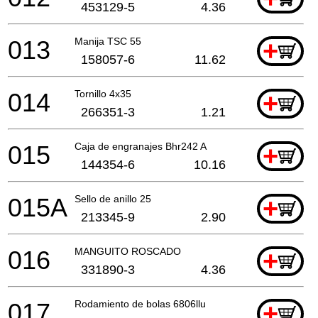
453129-5
4.36
013
Manija TSC 55
+
158057-6
11.62
014
Tornillo 4x35
+
266351-3
1.21
015
Caja de engranajes Bhr242 A
+
144354-6
10.16
015A
Sello de anillo 25
+
213345-9
2.90
016
MANGUITO ROSCADO
+
331890-3
4.36
017
Rodamiento de bolas 6806llu
+