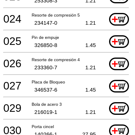
253308-3
1.21
024
Resorte de compresión 5
+
234147-0
1.21
025
Pin de empuje
+
326850-8
1.45
026
Resorte de compresión 4
+
233360-7
1.21
027
Placa de Bloqueo
+
346537-6
1.45
029
Bola de acero 3
+
216019-1
1.21
030
Porta cincel
+
140266-1
27.95