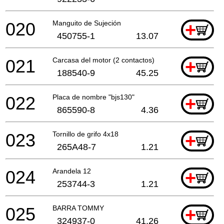
020
Manguito de Sujeción
+
450755-1
13.07
021
Carcasa del motor (2 contactos)
+
188540-9
45.25
022
Placa de nombre "bjs130"
+
865590-8
4.36
023
Tornillo de grifo 4x18
+
265A48-7
1.21
024
Arandela 12
+
253744-3
1.21
025
BARRA TOMMY
+
324937-0
41.26