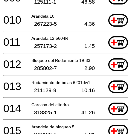
125111-1
46.58
010
Arandela 10
+
267223-5
4.36
011
Arandela 12 5604R
+
257173-2
1.45
012
Bloqueo del Rodamiento 19-33
+
285802-7
2.90
013
Rodamiento de bolas 6201dw1
+
211129-9
10.16
014
Carcasa del cilindro
+
318325-1
41.26
015
Arandela de bloqueo 5
+