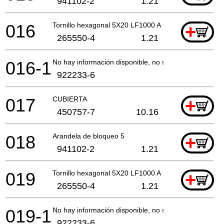
941102-2
1.21
016
Tornillo hexagonal 5X20 LF1000 A
+
265550-4
1.21
016-1
No hay información disponible, no se puede pedir
922233-6
017
CUBIERTA
+
450757-7
10.16
018
Arandela de bloqueo 5
+
941102-2
1.21
019
Tornillo hexagonal 5X20 LF1000 A
+
265550-4
1.21
019-1
No hay información disponible, no se puede pedir
922233-6