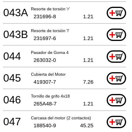
043A
Resorte de torsión 'r'
+
231696-8
1.21
043B
Resorte de torsión 'l'
+
231697-6
1.21
044
Pasador de Goma 4
+
263032-0
1.21
045
Cubierta del Motor
+
419307-7
7.26
046
Tornillo de grifo 4x18
+
265A48-7
1.21
047
Carcasa del motor (2 contactos)
+
188540-9
45.25