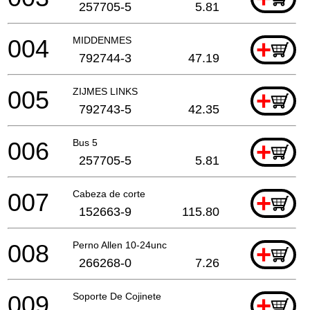
257705-5
5.81
004
MIDDENMES
+
792744-3
47.19
005
ZIJMES LINKS
+
792743-5
42.35
006
Bus 5
+
257705-5
5.81
007
Cabeza de corte
+
152663-9
115.80
008
Perno Allen 10-24unc
+
266268-0
7.26
009
Soporte De Cojinete
+