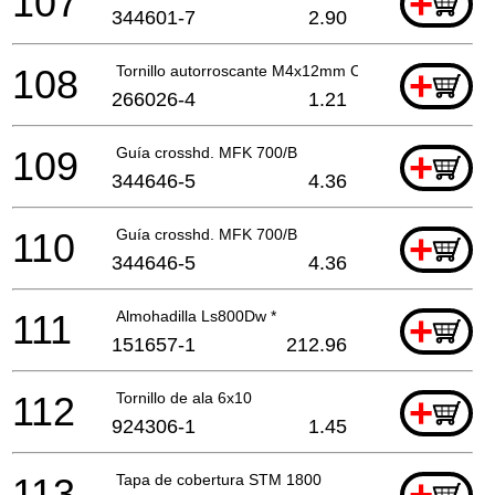
107
+
344601-7
2.90
108
Tornillo autorroscante M4x12mm Ck
+
266026-4
1.21
109
Guía crosshd. MFK 700/B
+
344646-5
4.36
110
Guía crosshd. MFK 700/B
+
344646-5
4.36
111
Almohadilla Ls800Dw *
+
151657-1
212.96
112
Tornillo de ala 6x10
+
924306-1
1.45
113
Tapa de cobertura STM 1800