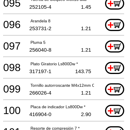
095
+
252105-4
1.45
096
Arandela 8
+
253731-2
1.21
097
Pluma 5
+
256040-8
1.21
098
Plato Giratorio Ls800Dw *
+
317197-1
143.75
099
Tornillo autorroscante M4x12mm Ck
+
266026-4
1.21
100
Placa de indicador Ls800Dw *
+
416904-0
2.90
Resorte de compresión 7 *