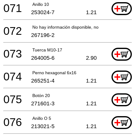
071
Anillo 10
+
253024-7
1.21
072
No hay información disponible, no se puede pedir
267196-2
073
Tuerca M10-17
+
264005-6
2.90
074
Perno hexagonal 6x16
+
265251-4
1.21
075
Botón 20
+
271601-3
1.21
076
Anillo O 5
+
213021-5
1.21