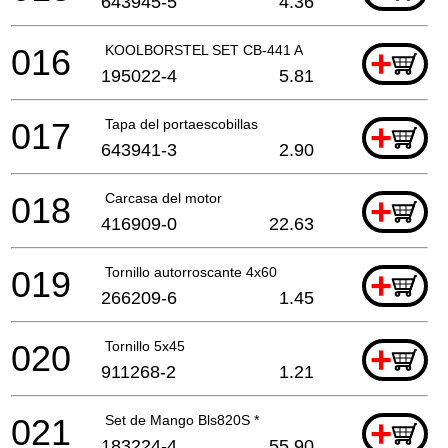
643945-5
4.36
016
KOOLBORSTEL SET CB-441 A
+
195022-4
5.81
017
Tapa del portaescobillas
+
643941-3
2.90
018
Carcasa del motor
+
416909-0
22.63
019
Tornillo autorroscante 4x60
+
266209-6
1.45
020
Tornillo 5x45
+
911268-2
1.21
021
Set de Mango Bls820S *
+
183224-4
55.90