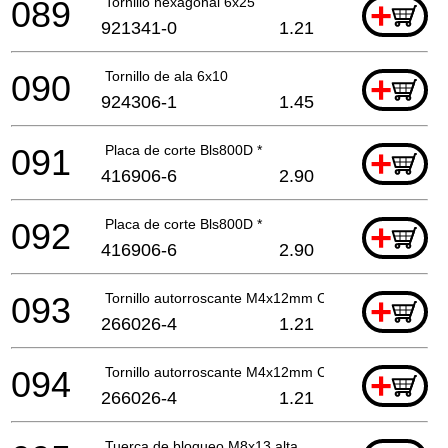
089
Tornillo hexagonal 6x25
+
921341-0
1.21
090
Tornillo de ala 6x10
+
924306-1
1.45
091
Placa de corte Bls800D *
+
416906-6
2.90
092
Placa de corte Bls800D *
+
416906-6
2.90
093
Tornillo autorroscante M4x12mm Ck
+
266026-4
1.21
094
Tornillo autorroscante M4x12mm Ck
+
266026-4
1.21
Tuerca de bloqueo M8x13 alta