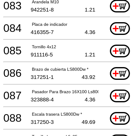
083
Arandela M10
+
942251-8
1.21
084
Placa de indicador
+
416355-7
4.36
085
Tornillo 4x12
+
911116-5
1.21
086
Brazo de cubierta LS800Dw *
+
317251-1
43.92
087
Pasador Para Brazo 16X100 Ls800Dw *
+
323888-4
4.36
088
Escala trasera LS800Dw *
+
317250-3
49.69