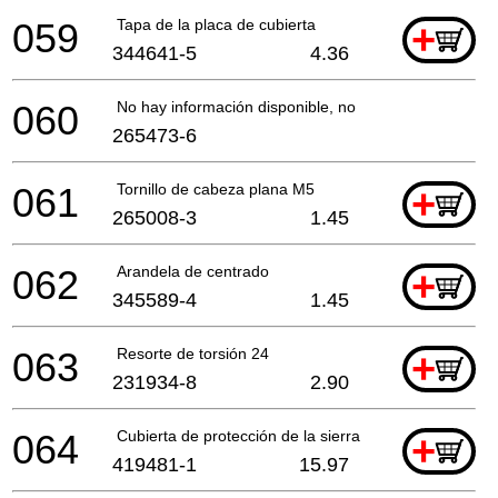
059
Tapa de la placa de cubierta
+
344641-5
4.36
060
No hay información disponible, no se puede pedir
265473-6
061
Tornillo de cabeza plana M5
+
265008-3
1.45
062
Arandela de centrado
+
345589-4
1.45
063
Resorte de torsión 24
+
231934-8
2.90
064
Cubierta de protección de la sierra Ls800Dw *
+
419481-1
15.97