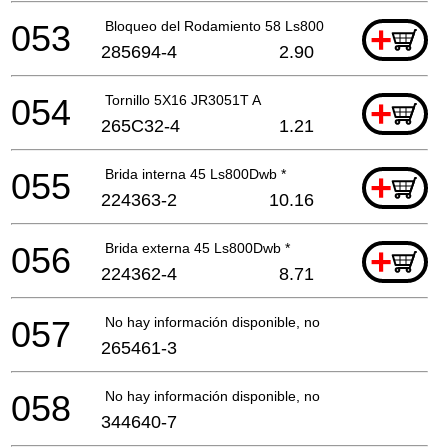
053
Bloqueo del Rodamiento 58 Ls800Dw *
+
285694-4
2.90
054
Tornillo 5X16 JR3051T A
+
265C32-4
1.21
055
Brida interna 45 Ls800Dwb *
+
224363-2
10.16
056
Brida externa 45 Ls800Dwb *
+
224362-4
8.71
057
No hay información disponible, no se puede pedir
265461-3
058
No hay información disponible, no se puede pedir
344640-7