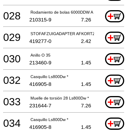
028
Rodamiento de bolas 6000DDW A
+
210315-9
7.26
029
STOFAFZUIGADAPTER AFKORTZAAG
+
419277-0
2.42
030
Anillo O 35
+
213460-9
1.45
032
Casquillo Ls800Dw *
+
416905-8
1.45
033
Muelle de torsión 28 Ls800Dw *
+
231644-7
7.26
034
Casquillo Ls800Dw *
+
416905-8
1.45