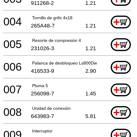
911268-2
1.21
004
Tornillo de grifo 4x18
+
265A48-7
1.21
005
Resorte de compresión 4
+
231026-3
1.21
006
Palanca de desbloqueo Ls800Dw
+
416533-9
2.90
007
Pluma 5
+
256098-7
1.45
008
Unidad de conexión
+
643983-7
5.81
009
Interruptor
+