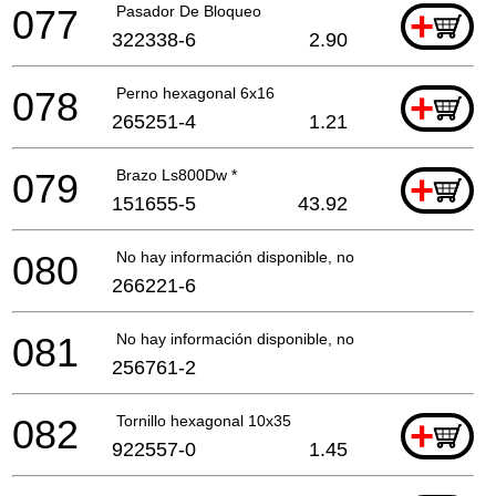
077
Pasador De Bloqueo
+
322338-6
2.90
078
Perno hexagonal 6x16
+
265251-4
1.21
079
Brazo Ls800Dw *
+
151655-5
43.92
080
No hay información disponible, no se puede pedir
266221-6
081
No hay información disponible, no se puede pedir
256761-2
082
Tornillo hexagonal 10x35
+
922557-0
1.45