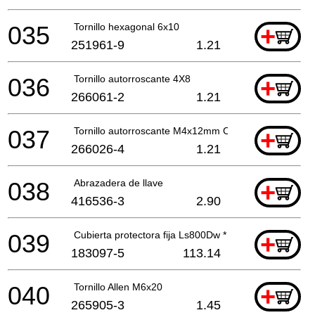
035
Tornillo hexagonal 6x10
+
251961-9
1.21
036
Tornillo autorroscante 4X8
+
266061-2
1.21
037
Tornillo autorroscante M4x12mm Ck
+
266026-4
1.21
038
Abrazadera de llave
+
416536-3
2.90
039
Cubierta protectora fija Ls800Dw *
+
183097-5
113.14
040
Tornillo Allen M6x20
+
265905-3
1.45