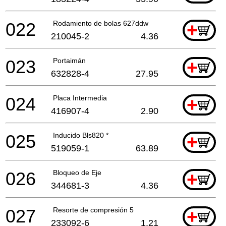
022
Rodamiento de bolas 627ddw
+
210045-2
4.36
023
Portaimán
+
632828-4
27.95
024
Placa Intermedia
+
416907-4
2.90
025
Inducido Bls820 *
+
519059-1
63.89
026
Bloqueo de Eje
+
344681-3
4.36
027
Resorte de compresión 5
+
233092-6
1.21