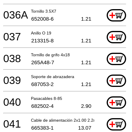
036A
Tornillo 3.5X7
+
652008-6
1.21
037
Anillo O 19
+
213315-8
1.21
038
Tornillo de grifo 4x18
+
265A48-7
1.21
039
Soporte de abrazadera
+
687053-2
1.21
040
Pasacables 8-85
+
682502-4
2.90
041
Cable de alimentación 2x1.00 2.2mtr
+
665383-1
13.07