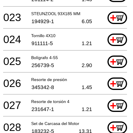
023
STEUNZOOL 93X185 MM
+
194929-1
6.05
024
Tornillo 4X10
+
911111-5
1.21
025
Bolígrafo 4-55
+
256739-5
2.90
026
Resorte de presión
+
345342-8
1.45
027
Resorte de torsión 4
+
231647-1
1.21
028
Set de Carcasa del Motor
+
183232-5
13.31