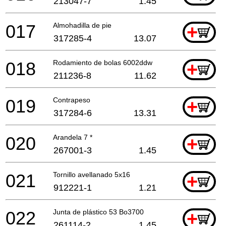
213047-7
1.45
017
Almohadilla de pie
+
317285-4
13.07
018
Rodamiento de bolas 6002ddw
+
211236-8
11.62
019
Contrapeso
+
317284-6
13.31
020
Arandela 7 *
+
267001-3
1.45
021
Tornillo avellanado 5x16
+
912221-1
1.21
022
Junta de plástico 53 Bo3700
+
261114-2
1.45