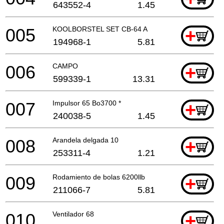
643552-4
1.45
005
KOOLBORSTEL SET CB-64 A
+
194968-1
5.81
006
CAMPO
+
599339-1
13.31
007
Impulsor 65 Bo3700 *
+
240038-5
1.45
008
Arandela delgada 10
+
253311-4
1.21
009
Rodamiento de bolas 6200llb
+
211066-7
5.81
010
Ventilador 68
+