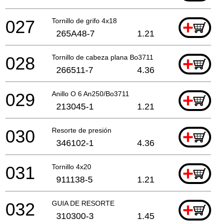
027
Tornillo de grifo 4x18
+
265A48-7
1.21
028
Tornillo de cabeza plana Bo3711
+
266511-7
4.36
029
Anillo O 6 An250/Bo3711
+
213045-1
1.21
030
Resorte de presión
+
346102-1
4.36
031
Tornillo 4x20
+
911138-5
1.21
032
GUIA DE RESORTE
+
310300-3
1.45