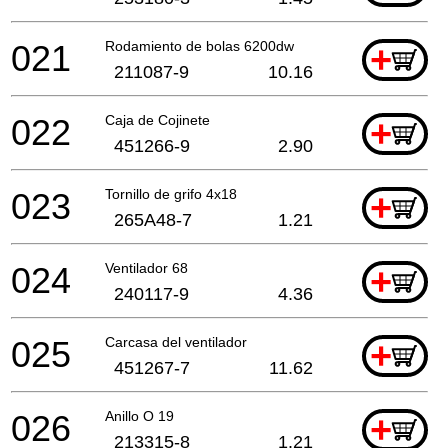
021
Rodamiento de bolas 6200dw
+
211087-9
10.16
022
Caja de Cojinete
+
451266-9
2.90
023
Tornillo de grifo 4x18
+
265A48-7
1.21
024
Ventilador 68
+
240117-9
4.36
025
Carcasa del ventilador
+
451267-7
11.62
026
Anillo O 19
+
213315-8
1.21