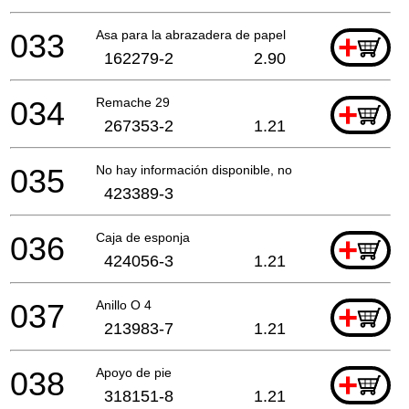
033
Asa para la abrazadera de papel
+
162279-2
2.90
034
Remache 29
+
267353-2
1.21
035
No hay información disponible, no se puede pedir
423389-3
036
Caja de esponja
+
424056-3
1.21
037
Anillo O 4
+
213983-7
1.21
038
Apoyo de pie
+
318151-8
1.21