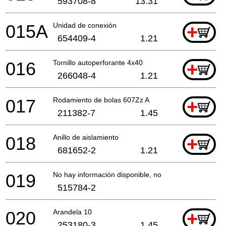
593708-8
13.31
015A
Unidad de conexión
+
654409-4
1.21
016
Tornillo autoperforante 4x40
+
266048-4
1.21
017
Rodamiento de bolas 607Zz A
+
211382-7
1.45
018
Anillo de aislamiento
+
681652-2
1.21
019
No hay información disponible, no se puede pedir
515784-2
020
Arandela 10
+
253180-3
1.45