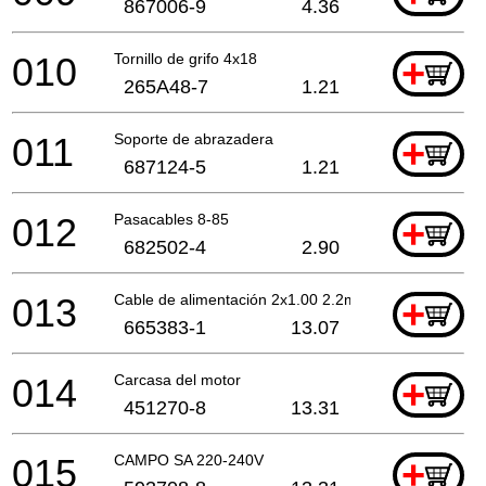
867006-9
4.36
010
Tornillo de grifo 4x18
+
265A48-7
1.21
011
Soporte de abrazadera
+
687124-5
1.21
012
Pasacables 8-85
+
682502-4
2.90
013
Cable de alimentación 2x1.00 2.2mtr
+
665383-1
13.07
014
Carcasa del motor
+
451270-8
13.31
015
CAMPO SA 220-240V
+