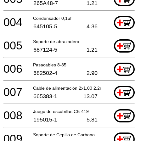
265A48-7
1.21
004
Condensador 0,1uf
+
645105-5
4.36
005
Soporte de abrazadera
+
687124-5
1.21
006
Pasacables 8-85
+
682502-4
2.90
007
Cable de alimentación 2x1.00 2.2mtr
+
665383-1
13.07
008
Juego de escobillas CB-419
+
195015-1
5.81
009
Soporte de Cepillo de Carbono
+