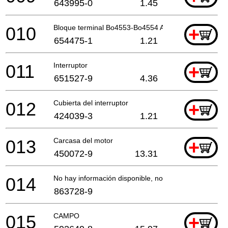
643995-0
1.45
010
Bloque terminal Bo4553-Bo4554 A
+
654475-1
1.21
011
Interruptor
+
651527-9
4.36
012
Cubierta del interruptor
+
424039-3
1.21
013
Carcasa del motor
+
450072-9
13.31
014
No hay información disponible, no se puede pedir
863728-9
015
CAMPO
+