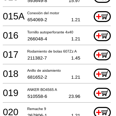
593649-8
15.97
015A
Conexión del motor
+
654069-2
1.21
016
Tornillo autoperforante 4x40
+
266048-4
1.21
017
Rodamiento de bolas 607Zz A
+
211382-7
1.45
018
Anillo de aislamiento
+
681652-2
1.21
019
ANKER BO4565 A
+
510558-6
23.96
020
Remache 9
+
267806-1
1.21