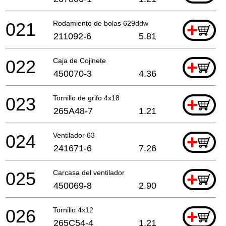
021
Rodamiento de bolas 629ddw
+
211092-6
5.81
022
Caja de Cojinete
+
450070-3
4.36
023
Tornillo de grifo 4x18
+
265A48-7
1.21
024
Ventilador 63
+
241671-6
7.26
025
Carcasa del ventilador
+
450069-8
2.90
026
Tornillo 4x12
+
265C54-4
1.21