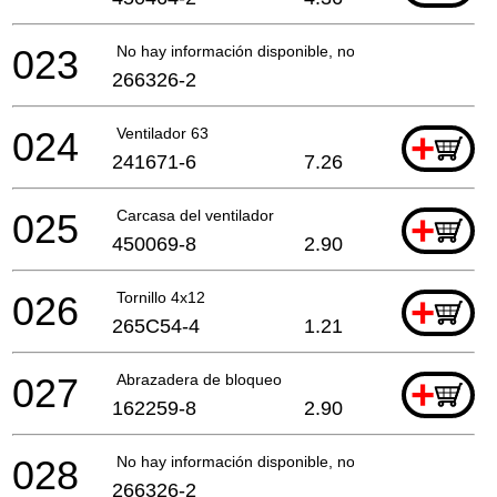
023
No hay información disponible, no se puede pedir
266326-2
024
Ventilador 63
+
241671-6
7.26
025
Carcasa del ventilador
+
450069-8
2.90
026
Tornillo 4x12
+
265C54-4
1.21
027
Abrazadera de bloqueo
+
162259-8
2.90
028
No hay información disponible, no se puede pedir
266326-2