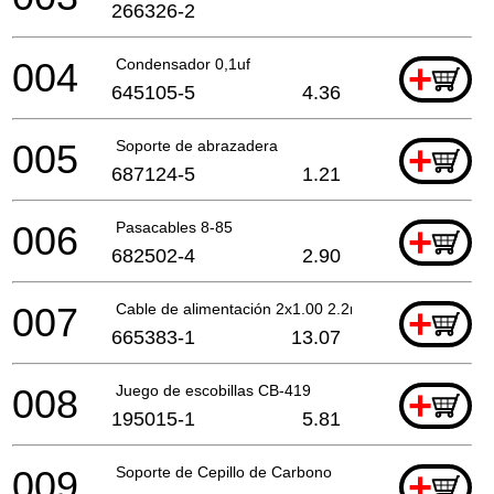
266326-2
004
Condensador 0,1uf
+
645105-5
4.36
005
Soporte de abrazadera
+
687124-5
1.21
006
Pasacables 8-85
+
682502-4
2.90
007
Cable de alimentación 2x1.00 2.2mtr
+
665383-1
13.07
008
Juego de escobillas CB-419
+
195015-1
5.81
009
Soporte de Cepillo de Carbono
+