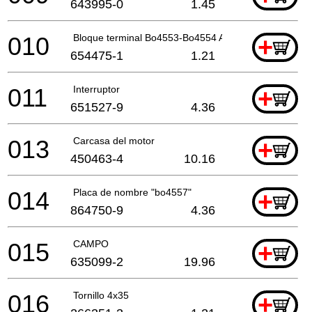
643995-0
1.45
010
Bloque terminal Bo4553-Bo4554 A
+
654475-1
1.21
011
Interruptor
+
651527-9
4.36
013
Carcasa del motor
+
450463-4
10.16
014
Placa de nombre "bo4557"
+
864750-9
4.36
015
CAMPO
+
635099-2
19.96
016
Tornillo 4x35
+