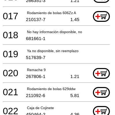
266351-3
1.21
017
Rodamiento de bolas 606Zz A
+
210137-7
1.45
018
No hay información disponible, no se puede pedir
681661-1
019
Ya no disponible, sin reemplazo
517639-7
020
Remache 9
+
267806-1
1.21
021
Rodamiento de bolas 629ddw
+
211092-6
5.81
022
Caja de Cojinete
+
450464-2
4.36