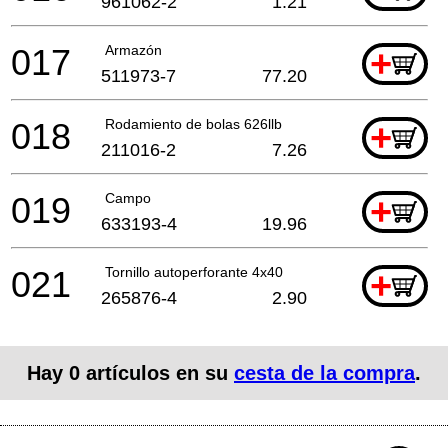
961062-2
1.21
017
Armazón
+
511973-7
77.20
018
Rodamiento de bolas 626llb
+
211016-2
7.26
019
Campo
+
633193-4
19.96
021
Tornillo autoperforante 4x40
+
265876-4
2.90
Hay
0
artículos en su
cesta de la compra
.