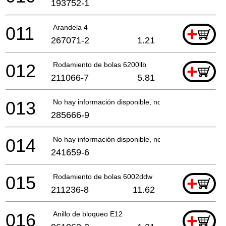
193752-1
011
Arandela 4
+
267071-2
1.21
012
Rodamiento de bolas 6200llb
+
211066-7
5.81
013
No hay información disponible, no se puede pedir
285666-9
014
No hay información disponible, no se puede pedir
241659-6
015
Rodamiento de bolas 6002ddw
+
211236-8
11.62
016
Anillo de bloqueo E12
+