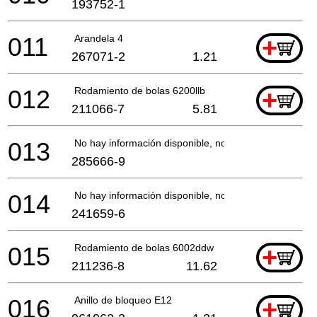
193752-1
011
Arandela 4
+
267071-2
1.21
012
Rodamiento de bolas 6200llb
+
211066-7
5.81
013
No hay información disponible, no se puede pedir
285666-9
014
No hay información disponible, no se puede pedir
241659-6
015
Rodamiento de bolas 6002ddw
+
211236-8
11.62
016
Anillo de bloqueo E12
+