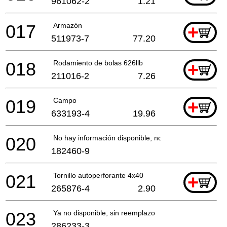
961062-2
1.21
017
Armazón
+
511973-7
77.20
018
Rodamiento de bolas 626llb
+
211016-2
7.26
019
Campo
+
633193-4
19.96
020
No hay información disponible, no se puede pedir
182460-9
021
Tornillo autoperforante 4x40
+
265876-4
2.90
023
Ya no disponible, sin reemplazo
286233-3