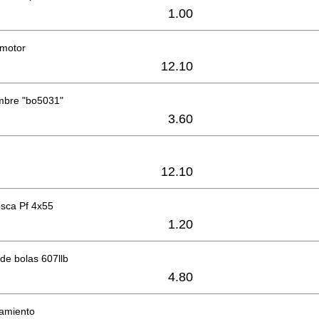
1.00
 motor
12.10
mbre "bo5031"
3.60
12.10
rosca Pf 4x55
1.20
de bolas 607llb
4.80
lamiento