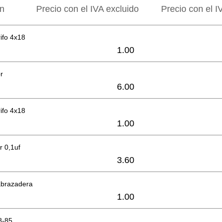
ón
Precio con el IVA excluido
Precio con el I
rifo 4x18
1.00
r
6.00
rifo 4x18
1.00
 0,1uf
3.60
abrazadera
1.00
8-85