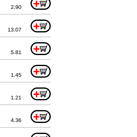
+
2.90
+
13.07
+
5.81
+
1.45
+
1.21
+
4.36