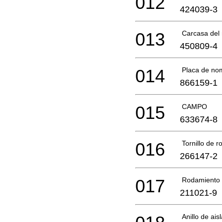
012
424039-3
013
Carcasa del
450809-4
014
Placa de no
866159-1
015
CAMPO
633674-8
016
Tornillo de 
266147-2
017
Rodamiento 
211021-9
Anillo de ais