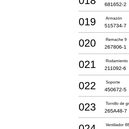
018
681652-2
019
Armazón
515734-7
020
Remache 9
267806-1
021
Rodamiento 
211092-6
022
Soporte
450672-5
023
Tornillo de g
265A48-7
024
Ventilador 8