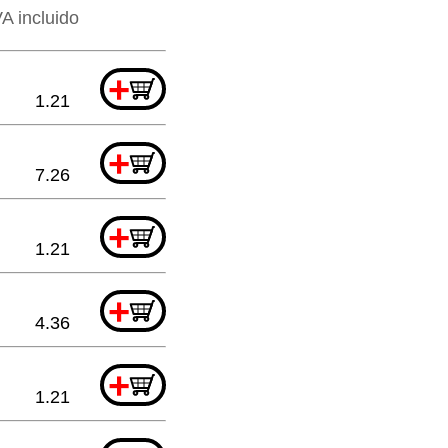
VA incluido
+
1.21
+
7.26
+
1.21
+
4.36
+
1.21