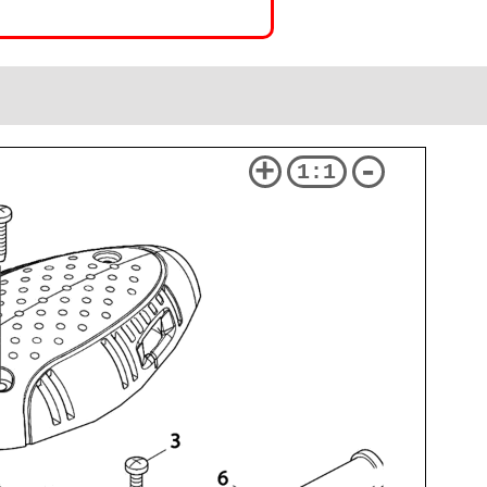
+
-
1:1