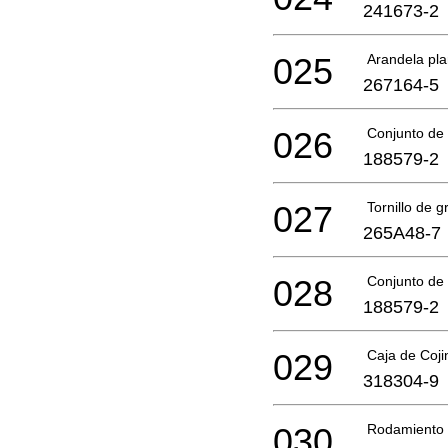
241673-2
025
Arandela pl
267164-5
026
Conjunto de 
188579-2
027
Tornillo de g
265A48-7
028
Conjunto de 
188579-2
029
Caja de Coji
318304-9
030
Rodamiento 