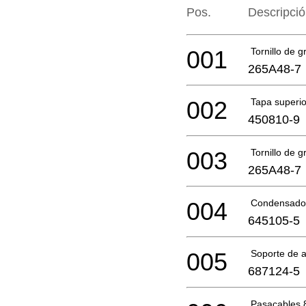
Pos.
Descripci
001
Tornillo de g
265A48-7
002
Tapa superio
450810-9
003
Tornillo de g
265A48-7
004
Condensador
645105-5
005
Soporte de 
687124-5
Pasacables 