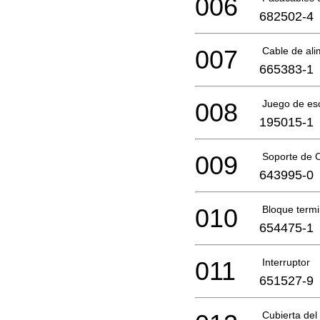
006
682502-4
007
Cable de ali
665383-1
008
Juego de es
195015-1
009
Soporte de 
643995-0
010
Bloque term
654475-1
011
Interruptor
651527-9
Cubierta del 