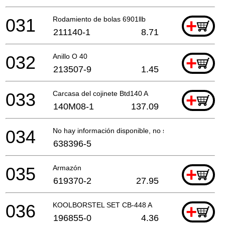
031
Rodamiento de bolas 6901llb
+
211140-1
8.71
032
Anillo O 40
+
213507-9
1.45
033
Carcasa del cojinete Btd140 A
+
140M08-1
137.09
034
No hay información disponible, no se puede pedir
638396-5
035
Armazón
+
619370-2
27.95
036
KOOLBORSTEL SET CB-448 A
+
196855-0
4.36