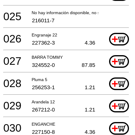
025
No hay información disponible, no se puede pedir
216011-7
026
Engranaje 22
+
227362-3
4.36
027
BARRA TOMMY
+
324552-0
87.85
028
Pluma 5
+
256253-1
1.21
029
Arandela 12
+
267212-0
1.21
030
ENGANCHE
+
227150-8
4.36