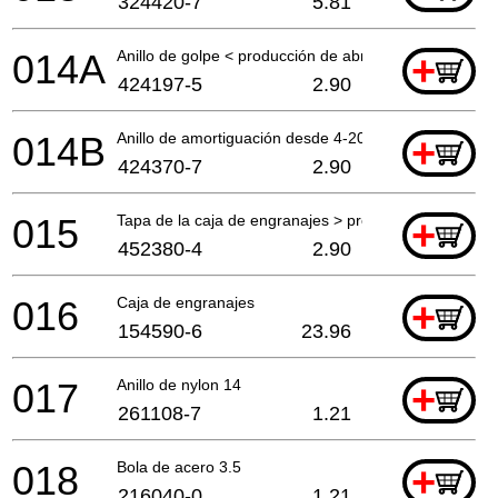
324420-7
5.81
014A
Anillo de golpe < producción de abril 2010
+
424197-5
2.90
014B
Anillo de amortiguación desde 4-2010 prod
+
424370-7
2.90
015
Tapa de la caja de engranajes > prod 4-10
+
452380-4
2.90
016
Caja de engranajes
+
154590-6
23.96
017
Anillo de nylon 14
+
261108-7
1.21
018
Bola de acero 3.5
+
216040-0
1.21