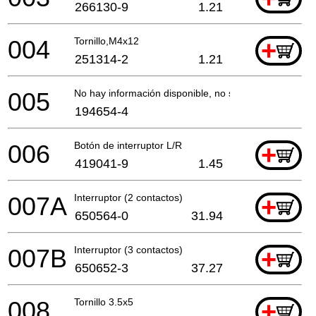
266130-9
1.21
004
Tornillo,M4x12
+
251314-2
1.21
005
No hay información disponible, no se puede pedir
194654-4
006
Botón de interruptor L/R
+
419041-9
1.45
007A
Interruptor (2 contactos)
+
650564-0
31.94
007B
Interruptor (3 contactos)
+
650652-3
37.27
008
Tornillo 3.5x5
+