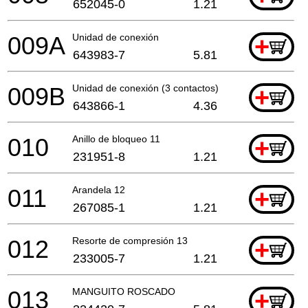
652045-0
1.21
009A
Unidad de conexión
+
643983-7
5.81
009B
Unidad de conexión (3 contactos)
+
643866-1
4.36
010
Anillo de bloqueo 11
+
231951-8
1.21
011
Arandela 12
+
267085-1
1.21
012
Resorte de compresión 13
+
233005-7
1.21
013
MANGUITO ROSCADO
+