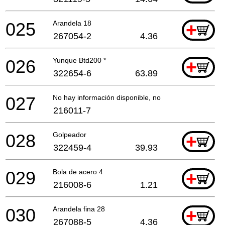
025
Arandela 18
+
267054-2
4.36
026
Yunque Btd200 *
+
322654-6
63.89
027
No hay información disponible, no se puede pedir
216011-7
028
Golpeador
+
322459-4
39.93
029
Bola de acero 4
+
216008-6
1.21
030
Arandela fina 28
+
267088-5
4.36