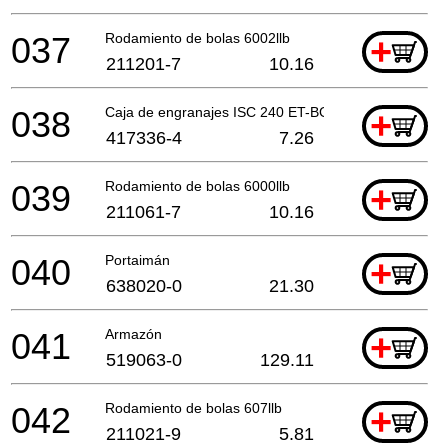
037
Rodamiento de bolas 6002llb
+
211201-7
10.16
038
Caja de engranajes ISC 240 ET-BG
+
417336-4
7.26
039
Rodamiento de bolas 6000llb
+
211061-7
10.16
040
Portaimán
+
638020-0
21.30
041
Armazón
+
519063-0
129.11
042
Rodamiento de bolas 607llb
+
211021-9
5.81