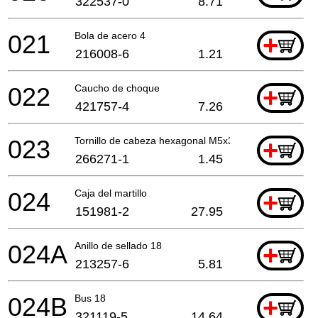
322537-0
8.71
021
Bola de acero 4
+
216008-6
1.21
022
Caucho de choque
+
421757-4
7.26
023
Tornillo de cabeza hexagonal M5x35
+
266271-1
1.45
024
Caja del martillo
+
151981-2
27.95
024A
Anillo de sellado 18
+
213257-6
5.81
024B
Bus 18
+
321119-5
14.64