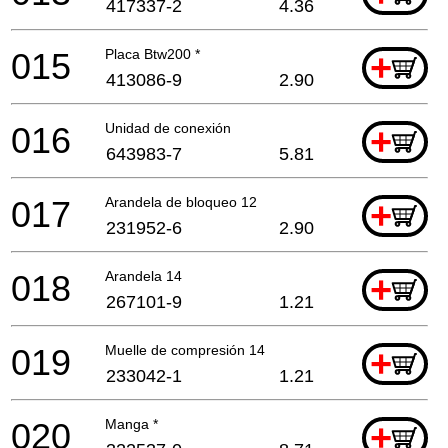
417337-2
4.36
015
Placa Btw200 *
+
413086-9
2.90
016
Unidad de conexión
+
643983-7
5.81
017
Arandela de bloqueo 12
+
231952-6
2.90
018
Arandela 14
+
267101-9
1.21
019
Muelle de compresión 14
+
233042-1
1.21
020
Manga *
+