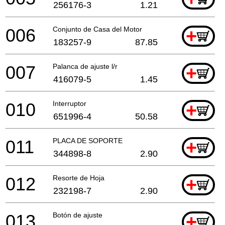
256176-3
1.21
006
Conjunto de Casa del Motor
+
183257-9
87.85
007
Palanca de ajuste l/r
+
416079-5
1.45
010
Interruptor
+
651996-4
50.58
011
PLACA DE SOPORTE
+
344898-8
2.90
012
Resorte de Hoja
+
232198-7
2.90
013
Botón de ajuste
+