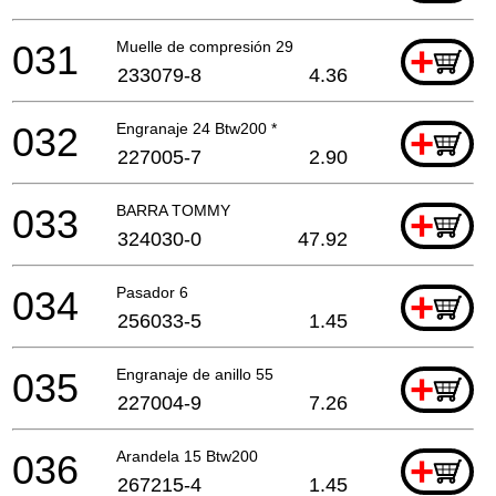
031
Muelle de compresión 29
+
233079-8
4.36
032
Engranaje 24 Btw200 *
+
227005-7
2.90
033
BARRA TOMMY
+
324030-0
47.92
034
Pasador 6
+
256033-5
1.45
035
Engranaje de anillo 55
+
227004-9
7.26
036
Arandela 15 Btw200
+
267215-4
1.45