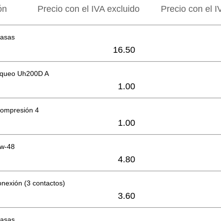
ón
Precio con el IVA excluido
Precio con el I
 asas
16.50
oqueo Uh200D A
1.00
compresión 4
1.00
Sw-48
4.80
nexión (3 contactos)
3.60
 asas