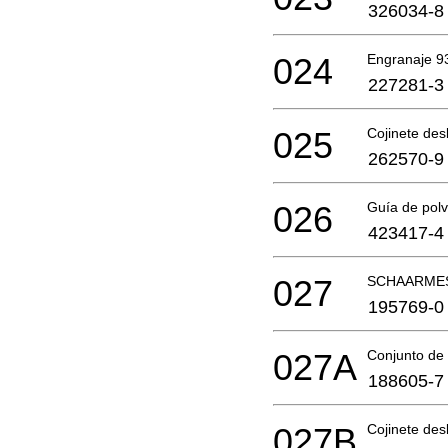
326034-8
024
Engranaje 9
227281-3
025
Cojinete de
262570-9
026
Guía de pol
423417-4
027
SCHAARMES
195769-0
027A
Conjunto de 
188605-7
027B
Cojinete de