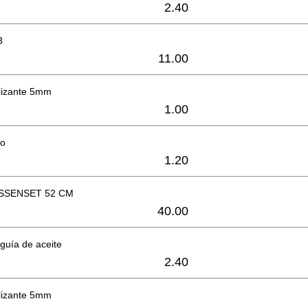
2.40
3
11.00
slizante 5mm
1.00
vo
1.20
SENSET 52 CM
40.00
guía de aceite
2.40
slizante 5mm