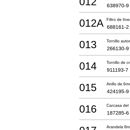
012
638970-9
012A
Filtro de lín
688161-2
013
Tornillo aut
266130-9
014
Tornillo de 
911193-7
015
Anillo de 6
424195-9
016
Carcasa del
187285-6
Arandela 8