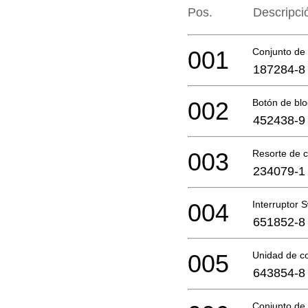
Pos.
Descripci
001
Conjunto de
187284-8
002
Botón de bl
452438-9
003
Resorte de 
234079-1
004
Interruptor 
651852-8
005
Unidad de co
643854-8
Conjunto de