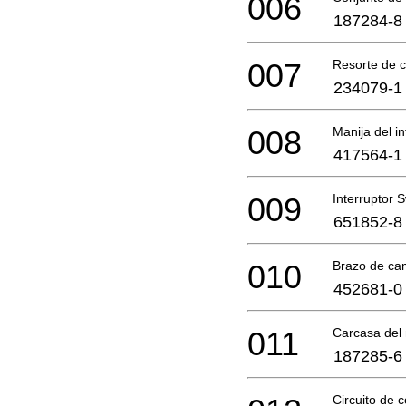
006
187284-8
007
Resorte de 
234079-1
008
Manija del in
417564-1
009
Interruptor 
651852-8
010
Brazo de ca
452681-0
011
Carcasa del
187285-6
Circuito de c