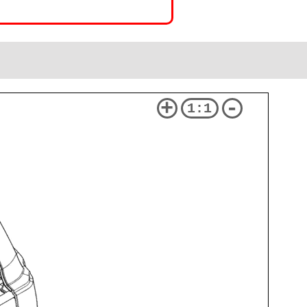
+
-
1:1