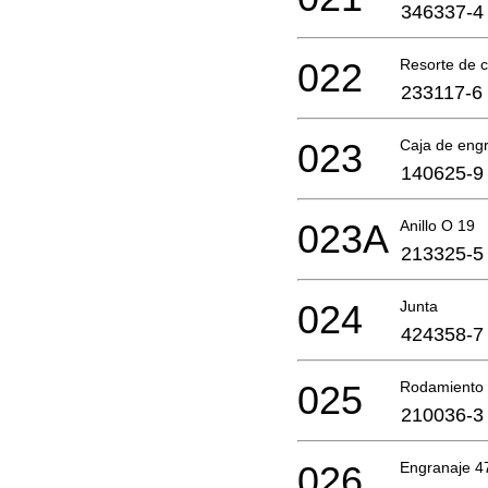
346337-4
022
Resorte de
233117-6
023
Caja de eng
140625-9
023A
Anillo O 19
213325-5
024
Junta
424358-7
025
Rodamiento 
210036-3
026
Engranaje 4