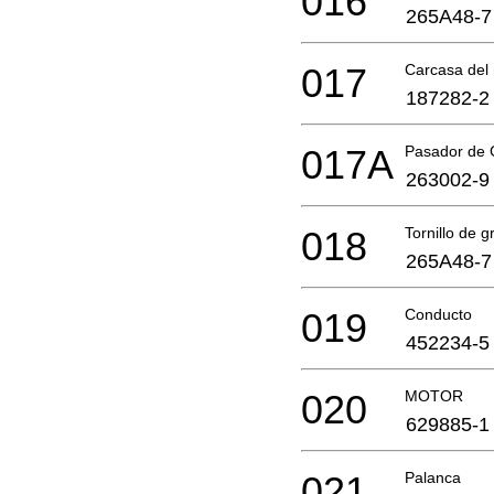
016
265A48-7
017
Carcasa del
187282-2
017A
Pasador de
263002-9
018
Tornillo de g
265A48-7
019
Conducto
452234-5
020
MOTOR
629885-1
021
Palanca