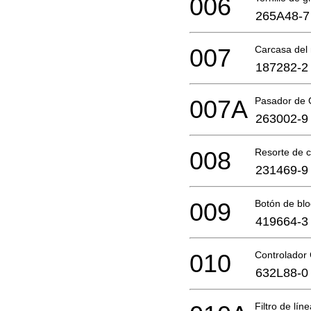
006
265A48-7
007
Carcasa del
187282-2
007A
Pasador de
263002-9
008
Resorte de 
231469-9
009
Botón de bl
419664-3
010
Controlador
632L88-0
Filtro de lín