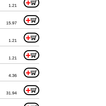
+
1.21
+
15.97
+
1.21
+
1.21
+
4.36
+
31.94