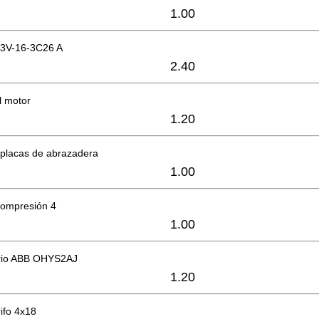
1.00
 D3V-16-3C26 A
2.40
l motor
1.20
 placas de abrazadera
1.00
compresión 4
1.00
orio ABB OHYS2AJ
1.20
rifo 4x18