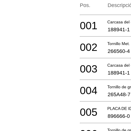
Pos.
Descripci
001
Carcasa del
188941-1
002
Tornillo Me
266560-4
003
Carcasa del
188941-1
004
Tornillo de g
265A48-7
005
PLACA DE I
896666-0
Tornillo de g