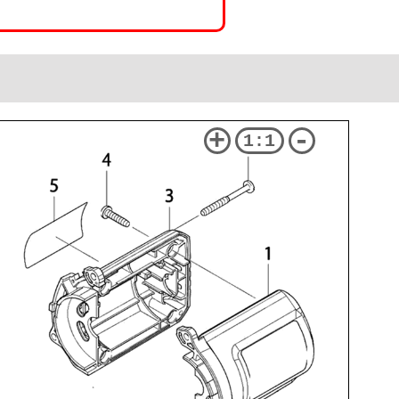
+
-
1:1