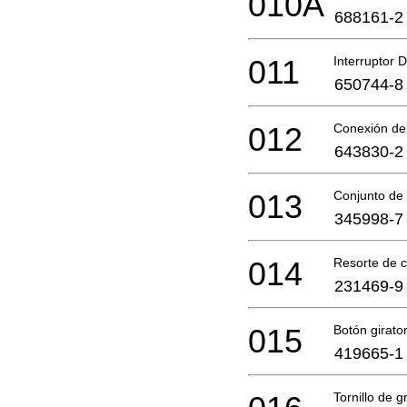
010A
688161-2
011
Interruptor
650744-8
012
Conexión de
643830-2
013
Conjunto de
345998-7
014
Resorte de 
231469-9
015
Botón girat
419665-1
Tornillo de g