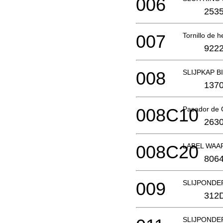
006
2535
007
Tornillo de 
9222
008
SLIJPKAP B
1370
008C10
Pasador de
2630
008C20
LABEL WAA
806
009
SLIJPONDE
312
SLIJPONDE