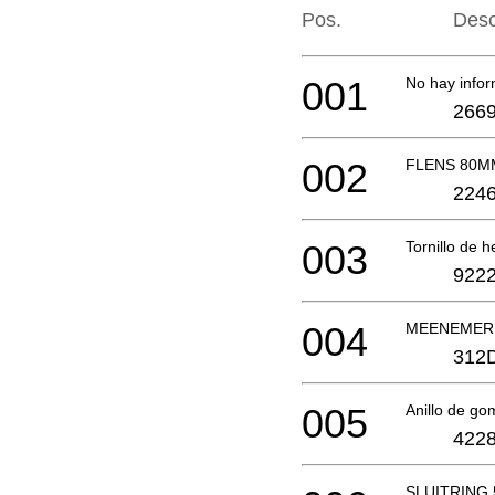
Pos.
Desc
001
No hay infor
2669
002
FLENS 80M
2246
003
Tornillo de 
9222
004
MEENEMER
312
005
Anillo de g
4228
SLUITRING