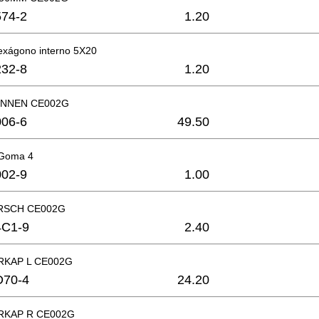
74-2
1.20
hexágono interno 5X20
32-8
1.20
INNEN CE002G
06-6
49.50
 Goma 4
02-9
1.00
RSCH CE002G
4C1-9
2.40
RKAP L CE002G
D70-4
24.20
RKAP R CE002G