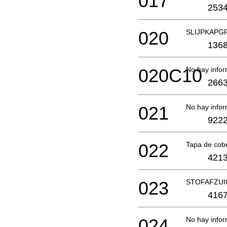
017
2534
020
SLIJPKAPG
1368
020C10
No hay infor
2663
021
No hay infor
9222
022
Tapa de cob
4213
023
STOFAFZUI
4167
024
No hay infor