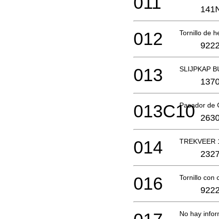
011
141
012
Tornillo de 
9222
013
SLIJPKAP B
1370
013C10
Pasador de
2630
014
TREKVEER 
2327
016
Tornillo con
9222
No hay infor