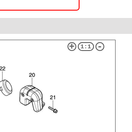
+
-
1:1