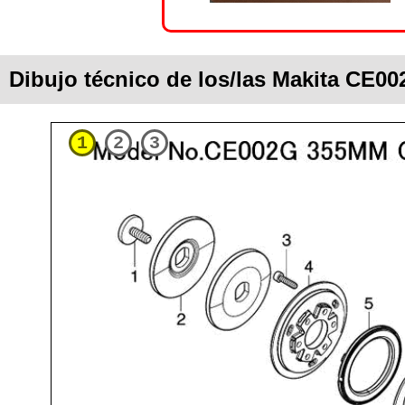
Dibujo técnico de los/las Makita CE0
1
2
3