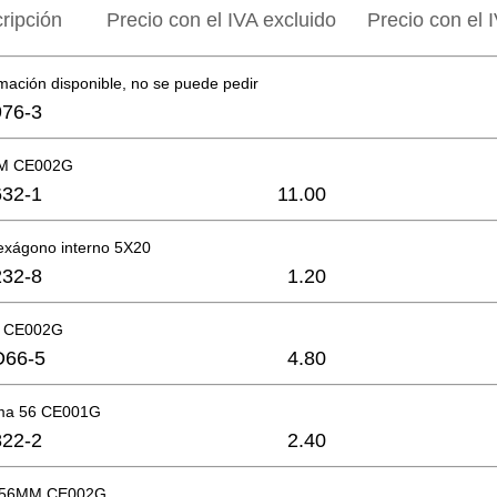
ripción
Precio con el IVA excluido
Precio con el I
mación disponible, no se puede pedir
76-3
M CE002G
32-1
11.00
hexágono interno 5X20
32-8
1.20
 CE002G
D66-5
4.80
oma 56 CE001G
22-2
2.40
 56MM CE002G