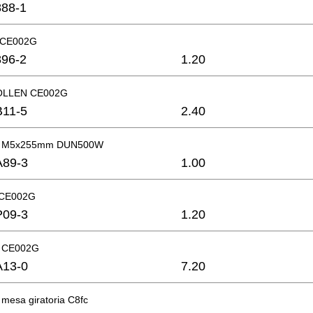
88-1
 CE002G
96-2
1.20
OLLEN CE002G
B11-5
2.40
llen M5x255mm DUN500W
A89-3
1.00
CE002G
P09-3
1.20
 CE002G
A13-0
7.20
 mesa giratoria C8fc