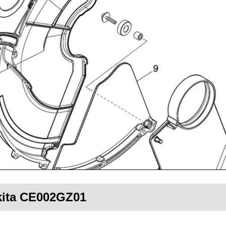
akita CE002GZ01