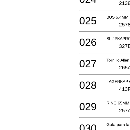
2138
025
BUS 5,4MM
2578
026
SLIJPKAPR
327
027
Tornillo A
265
028
LAGERKAP 
413
029
RING 65MM
257
030
Guía para la