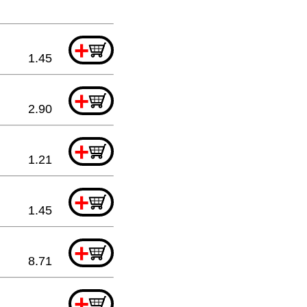
+
1.45
+
2.90
+
1.21
+
1.45
+
8.71
+