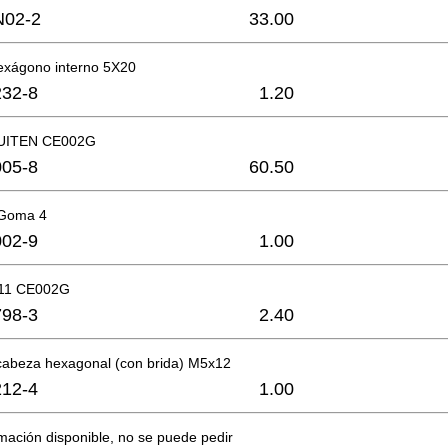
N02-2
33.00
hexágono interno 5X20
32-8
1.20
UITEN CE002G
05-8
60.50
 Goma 4
02-9
1.00
11 CE002G
98-3
2.40
 cabeza hexagonal (con brida) M5x12
12-4
1.00
mación disponible, no se puede pedir