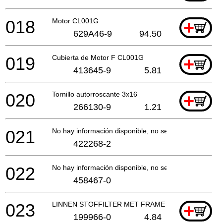
018
Motor CL001G
+
629A46-9
94.50
019
Cubierta de Motor F CL001G
+
413645-9
5.81
020
Tornillo autorroscante 3x16
+
266130-9
1.21
021
No hay información disponible, no se puede pedir
422268-2
022
No hay información disponible, no se puede pedir
458467-0
023
LINNEN STOFFILTER MET FRAME STEELSTOFZUI
+
199966-0
4.84