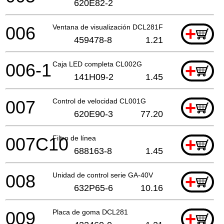
620E82-2
006
Ventana de visualización DCL281F
+
459478-8
1.21
006-1
Caja LED completa CL002G
+
141H09-2
1.45
007
Control de velocidad CL001G
+
620E90-3
77.20
007C10
Filtro de línea
+
688163-8
1.45
008
Unidad de control serie GA-40V
+
632P65-6
10.16
009
Placa de goma DCL281
+