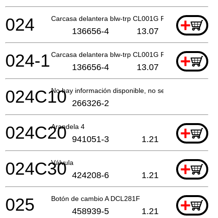
024
Carcasa delantera blw-trp CL001G P
+
136656-4
13.07
024-1
Carcasa delantera blw-trp CL001G P
+
136656-4
13.07
024C10
No hay información disponible, no se puede pedir
266326-2
024C20
Arandela 4
+
941051-3
1.21
024C30
Válvula
+
424208-6
1.21
025
Botón de cambio A DCL281F
+
458939-5
1.21