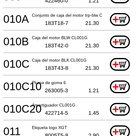
422460-0
1.21
010A
Conjunto de caja del motor trp-blw CL001G
+
183T18-7
21.30
010B
Caja del motor BLW CL001G
+
183T42-0
21.30
010C
Caja del motor BLK CL001G
+
183T43-8
21.30
010C10
Pluma de goma 6
+
263005-3
1.21
010C20
Amortiguador CL001G
+
422714-5
1.45
011
Etiqueta logo XGT
+
8005T5-8
2.90