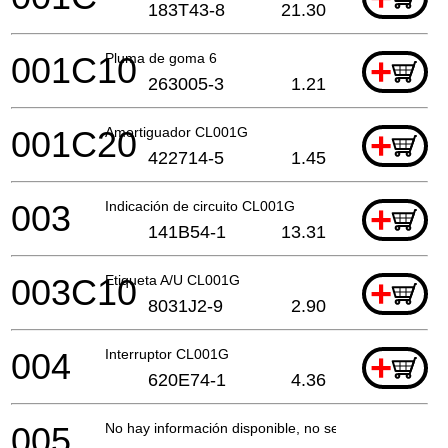
183T43-8
21.30
001C10
Pluma de goma 6
+
263005-3
1.21
001C20
Amortiguador CL001G
+
422714-5
1.45
003
Indicación de circuito CL001G
+
141B54-1
13.31
003C10
Etiqueta A/U CL001G
+
8031J2-9
2.90
004
Interruptor CL001G
+
620E74-1
4.36
005
No hay información disponible, no se puede pedir