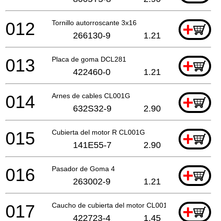
012
Tornillo autorroscante 3x16
+
266130-9
1.21
013
Placa de goma DCL281
+
422460-0
1.21
014
Arnes de cables CL001G
+
632S32-9
2.90
015
Cubierta del motor R CL001G
+
141E55-7
2.90
016
Pasador de Goma 4
+
263002-9
1.21
017
Caucho de cubierta del motor CL001G
+
422723-4
1.45