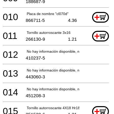
188687-9
010
Placa de nombre "cl070d"
+
866711-5
4.36
011
Tornillo autorroscante 3x16
+
266130-9
1.21
012
No hay información disponible, no se puede pedir
410237-5
013
No hay información disponible, no se puede pedir
443060-3
014
No hay información disponible, no se puede pedir
451208-3
015
Tornillo autorroscante 4X18 Hr1841F
+