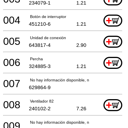
234079-1
1.21
004
Botón de interruptor
+
451210-6
1.21
005
Unidad de conexión
+
643817-4
2.90
006
Percha
+
324885-3
1.21
007
No hay información disponible, no se puede pedir
629864-9
008
Ventilador 82
+
240102-2
7.26
009
No hay información disponible, no se puede pedir