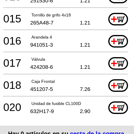
251530-6
1.21
015
Tornillo de grifo 4x18
+
265A48-7
1.21
016
Arandela 4
+
941051-3
1.21
017
Válvula
+
424208-6
1.21
018
Caja Frontal
+
451207-5
7.26
020
Unidad de fusible CL100D
+
632H17-9
2.90
Hay
0
artículos en su
cesta de la compra
.