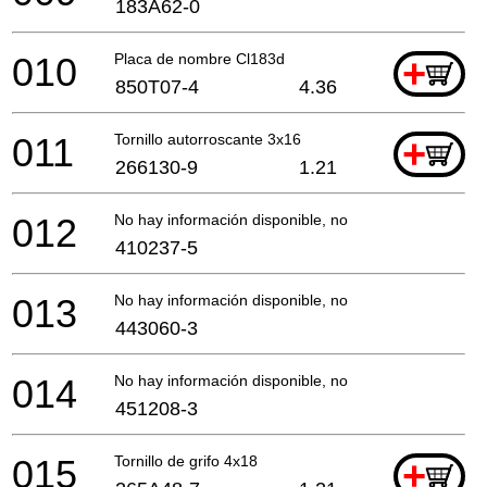
183A62-0
010
Placa de nombre Cl183d
+
850T07-4
4.36
011
Tornillo autorroscante 3x16
+
266130-9
1.21
012
No hay información disponible, no se puede pedir
410237-5
013
No hay información disponible, no se puede pedir
443060-3
014
No hay información disponible, no se puede pedir
451208-3
015
Tornillo de grifo 4x18
+