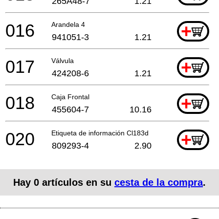
265A48-7
1.21
016
Arandela 4
+
941051-3
1.21
017
Válvula
+
424208-6
1.21
018
Caja Frontal
+
455604-7
10.16
020
Etiqueta de información Cl183d
+
809293-4
2.90
Hay
0
artículos en su
cesta de la compra
.