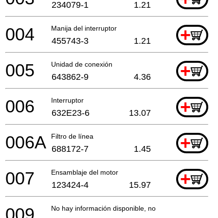
234079-1
1.21
004
Manija del interruptor
+
455743-3
1.21
005
Unidad de conexión
+
643862-9
4.36
006
Interruptor
+
632E23-6
13.07
006A
Filtro de línea
+
688172-7
1.45
007
Ensamblaje del motor
+
123424-4
15.97
009
No hay información disponible, no se puede pedir