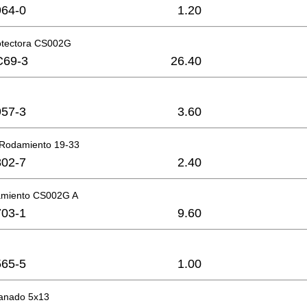
64-0
1.20
otectora CS002G
C69-3
26.40
57-3
3.60
 Rodamiento 19-33
02-7
2.40
amiento CS002G A
03-1
9.60
65-5
1.00
llanado 5x13