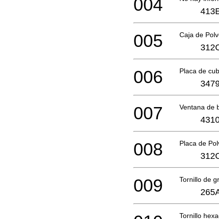
004
413
005
Caja de Pol
312
006
Placa de cu
3479
007
Ventana de 
4310
008
Placa de Po
312
009
Tornillo de g
265
Tornillo hex