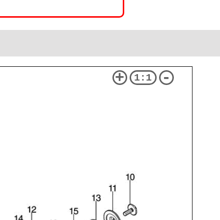
+
-
1:1