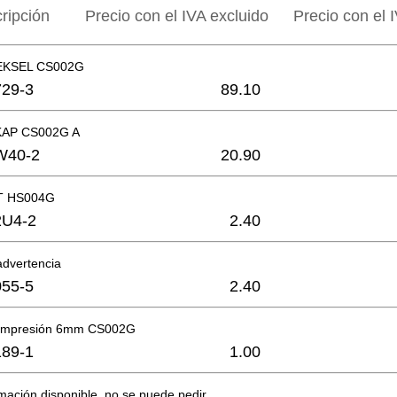
ripción
Precio con el IVA excluido
Precio con el I
KSEL CS002G
29-3
89.10
AP CS002G A
W40-2
20.90
GT HS004G
2U4-2
2.40
advertencia
55-5
2.40
compresión 6mm CS002G
89-1
1.00
mación disponible, no se puede pedir