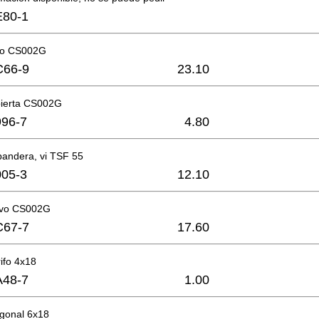
E80-1
vo CS002G
C66-9
23.10
bierta CS002G
96-7
4.80
bandera, vi TSF 55
05-3
12.10
lvo CS002G
C67-7
17.60
rifo 4x18
A48-7
1.00
agonal 6x18