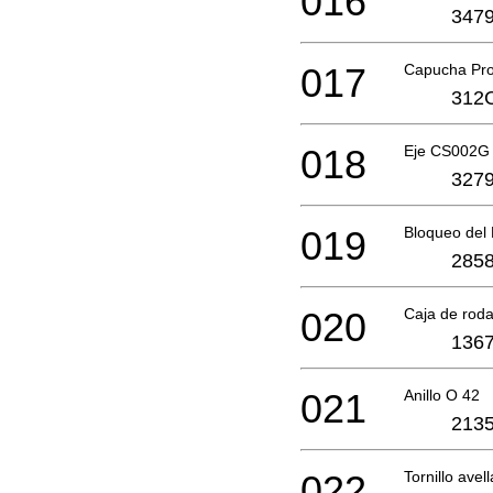
016
3479
017
Capucha Pr
312
018
Eje CS002G
3279
019
Bloqueo del
2858
020
Caja de rod
1367
021
Anillo O 42
2135
022
Tornillo ave