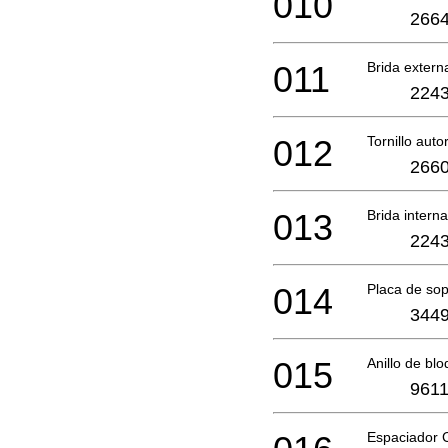
010
2664
011
Brida extern
2243
012
Tornillo au
2660
013
Brida intern
2243
014
Placa de sop
3449
015
Anillo de bl
9611
Espaciador