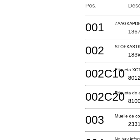
Pos.
Desc
001
ZAAGKAPDE
1367
002
STOFKASTK
183
002C10
Etiqueta X
801
002C20
Etiqueta de 
8100
003
Muelle de 
2331
No hay infor