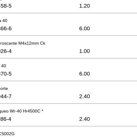
58-5
1.20
a 40
66-6
6.00
torroscante M4x12mm Ck
26-4
1.00
a 40
70-5
6.00
orte
44-7
2.40
oqueo Wr-40 Hr4500C *
86-4
2.40
 CS002G