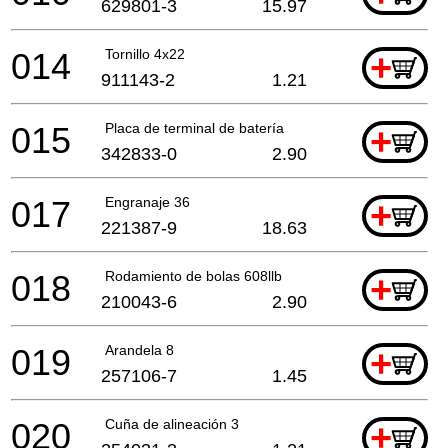
629801-3
15.97
014
Tornillo 4x22
+
911143-2
1.21
015
Placa de terminal de batería
+
342833-0
2.90
017
Engranaje 36
+
221387-9
18.63
018
Rodamiento de bolas 608llb
+
210043-6
2.90
019
Arandela 8
+
257106-7
1.45
020
Cuña de alineación 3
+