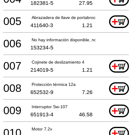
182381-5
27.95
005
Abrazadera de llave de portabrocas
+
411640-3
1.21
006
No hay información disponible, no se puede pedir
153234-5
007
Cojinete de deslizamiento 4
+
214019-5
1.21
008
Protección térmica 12a
+
652532-9
7.26
009
Interruptor Sw-107
+
651913-4
46.58
010
Motor 7.2v
+