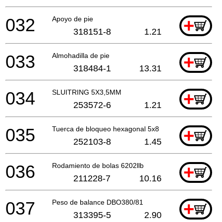
032
Apoyo de pie
+
318151-8
1.21
033
Almohadilla de pie
+
318484-1
13.31
034
SLUITRING 5X3,5MM
+
253572-6
1.21
035
Tuerca de bloqueo hexagonal 5x8
+
252103-8
1.45
036
Rodamiento de bolas 6202llb
+
211228-7
10.16
037
Peso de balance DBO380/81
+
313395-5
2.90