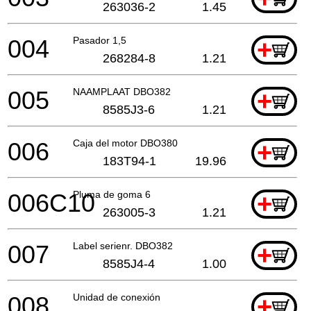
263036-2
1.45
004
Pasador 1,5
+
268284-8
1.21
005
NAAMPLAAT DBO382
+
8585J3-6
1.21
006
Caja del motor DBO380
+
183T94-1
19.96
006C10
Pluma de goma 6
+
263005-3
1.21
007
Label serienr. DBO382
+
8585J4-4
1.00
008
Unidad de conexión
+