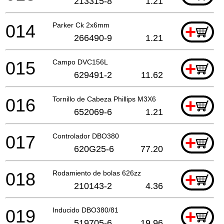
213315-8
1.21
014
Parker Ck 2x6mm
+
266490-9
1.21
015
Campo DVC156L
+
629491-2
11.62
016
Tornillo de Cabeza Phillips M3X6
+
652069-6
1.21
017
Controlador DBO380
+
620G25-6
77.20
018
Rodamiento de bolas 626zz
+
210143-2
4.36
019
Inducido DBO380/81
+
519705-6
19.96