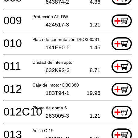
643874-2
4.36
009
Protección AF-DW
+
424517-3
1.21
010
Placa de conmutación DBO380/81
+
141E90-5
1.45
011
Unidad de interruptor
+
632K92-3
8.71
012
Caja del motor DBO380
+
183T94-1
19.96
012C10
Pluma de goma 6
+
263005-3
1.21
013
Anillo O 19
+