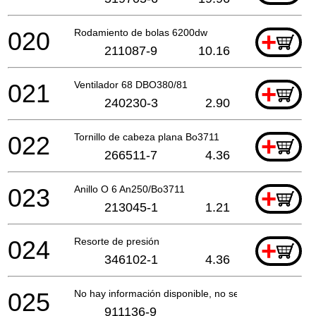
020
Rodamiento de bolas 6200dw
+
211087-9
10.16
021
Ventilador 68 DBO380/81
+
240230-3
2.90
022
Tornillo de cabeza plana Bo3711
+
266511-7
4.36
023
Anillo O 6 An250/Bo3711
+
213045-1
1.21
024
Resorte de presión
+
346102-1
4.36
025
No hay información disponible, no se puede pedir
911136-9