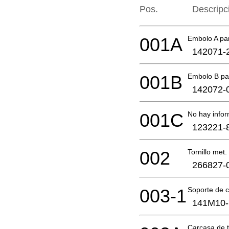
Pos.
Descripc
001A
Embolo A par
142071-
001B
Embolo B par
142072-
001C
No hay infor
123221-
002
Tornillo me
266827-
003-1
Soporte de 
141M10-
Carcasa de