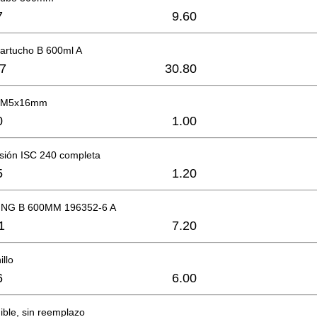
7
9.60
cartucho B 600ml A
7
30.80
t. M5x16mm
0
1.00
esión ISC 240 completa
5
1.20
NG B 600MM 196352-6 A
1
7.20
illo
6
6.00
ible, sin reemplazo