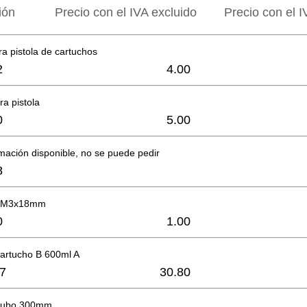
ión
Precio con el IVA excluido
Precio con el I
a pistola de cartuchos
2
4.00
a pistola
0
5.00
mación disponible, no se puede pedir
8
t. M3x18mm
0
1.00
cartucho B 600ml A
7
30.80
 tubo 300mm