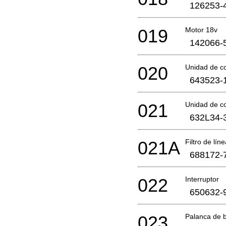
126253-
019
Motor 18v
142066-
020
Unidad de c
643523-
021
Unidad de c
632L34-
021A
Filtro de lín
688172-
022
Interruptor
650632-
023
Palanca de 