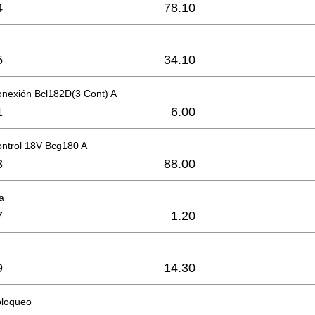
4
78.10
5
34.10
onexión Bcl182D(3 Cont) A
1
6.00
ontrol 18V Bcg180 A
3
88.00
ea
7
1.20
9
14.30
bloqueo