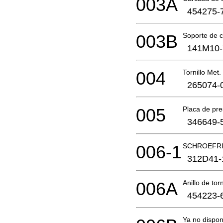
003A
454275-
003B
Soporte de 
141M10-
004
Tornillo Me
265074-
005
Placa de pr
346649-
006-1
SCHROEFRI
312D41-
006A
Anillo de torn
454223-
Ya no dispon