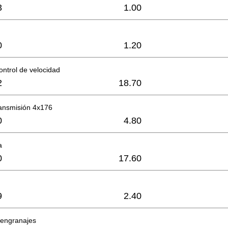
3
1.00
0
1.20
ontrol de velocidad
2
18.70
ransmisión 4x176
0
4.80
a
0
17.60
9
2.40
 engranajes