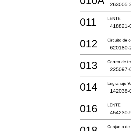
010A
263005-
011
LENTE
418821-
012
Circuito de c
620180-
013
Correa de t
225097-
014
Engranaje 9
142038-
016
LENTE
454230-
018
Conjunto de