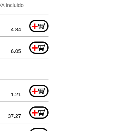
VA incluido
+
4.84
+
6.05
+
1.21
+
37.27