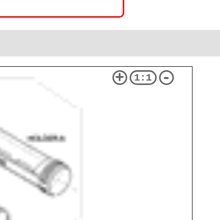
+
-
1:1