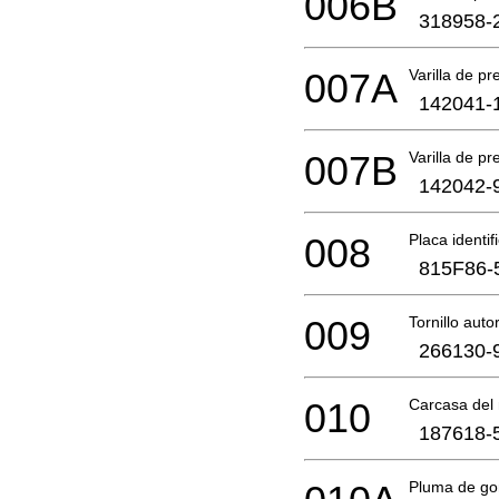
006B
318958-
007A
Varilla de p
142041-
007B
Varilla de p
142042-
008
Placa identif
815F86-
009
Tornillo aut
266130-
010
Carcasa del
187618-
Pluma de g