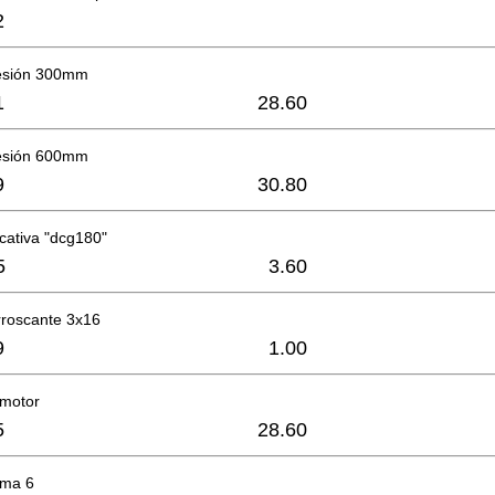
2
resión 300mm
1
28.60
resión 600mm
9
30.80
icativa "dcg180"
5
3.60
orroscante 3x16
9
1.00
 motor
5
28.60
oma 6