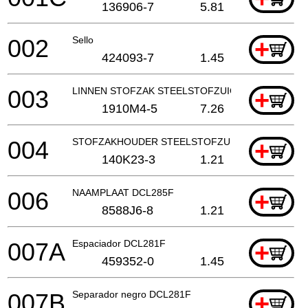
136906-7
5.81
002
Sello
+
424093-7
1.45
003
LINNEN STOFZAK STEELSTOFZUIGER
+
1910M4-5
7.26
004
STOFZAKHOUDER STEELSTOFZUIGER
+
140K23-3
1.21
006
NAAMPLAAT DCL285F
+
8588J6-8
1.21
007A
Espaciador DCL281F
+
459352-0
1.45
007B
Separador negro DCL281F
+