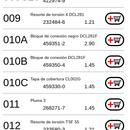
422974-9
009
Resorte de torsión 4 DCL281
+
232484-6
1.21
010A
Bloque de conexión negro DCL281F
+
459351-2
2.90
010B
Bloque de conexión DCL281F
+
459350-4
1.45
010C
Tapa de cobertura CL002G
+
459330-0
1.45
011
Pluma 3
+
268271-7
1.45
012
Resorte de torsión TSF 55
+
233580-3
1.21