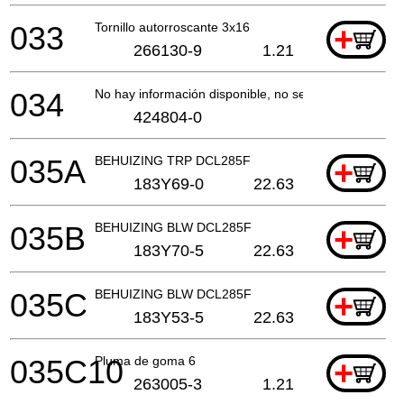
033
Tornillo autorroscante 3x16
+
266130-9
1.21
034
No hay información disponible, no se puede pedir
424804-0
035A
BEHUIZING TRP DCL285F
+
183Y69-0
22.63
035B
BEHUIZING BLW DCL285F
+
183Y70-5
22.63
035C
BEHUIZING BLW DCL285F
+
183Y53-5
22.63
035C10
Pluma de goma 6
+
263005-3
1.21