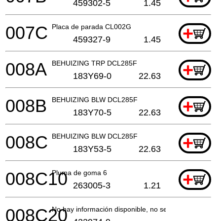
459302-5
1.45
007C
Placa de parada CL002G
+
459327-9
1.45
008A
BEHUIZING TRP DCL285F
+
183Y69-0
22.63
008B
BEHUIZING BLW DCL285F
+
183Y70-5
22.63
008C
BEHUIZING BLW DCL285F
+
183Y53-5
22.63
008C10
Pluma de goma 6
+
263005-3
1.21
008C20
No hay información disponible, no se puede pedir