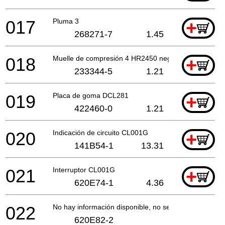
017
Pluma 3
+
268271-7
1.45
018
Muelle de compresión 4 HR2450 negro
+
233344-5
1.21
019
Placa de goma DCL281
+
422460-0
1.21
020
Indicación de circuito CL001G
+
141B54-1
13.31
021
Interruptor CL001G
+
620E74-1
4.36
022
No hay información disponible, no se puede pedir
620E82-2