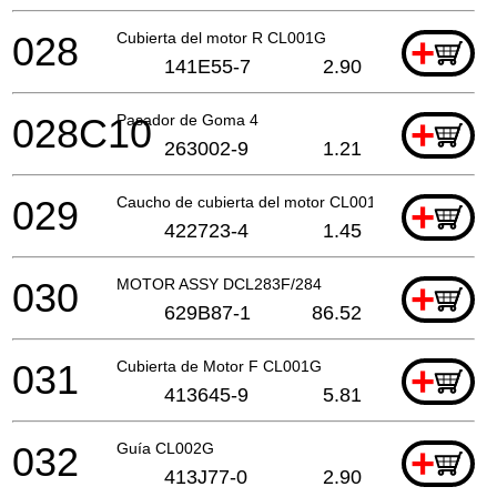
028
Cubierta del motor R CL001G
+
141E55-7
2.90
028C10
Pasador de Goma 4
+
263002-9
1.21
029
Caucho de cubierta del motor CL001G
+
422723-4
1.45
030
MOTOR ASSY DCL283F/284
+
629B87-1
86.52
031
Cubierta de Motor F CL001G
+
413645-9
5.81
032
Guía CL002G
+
413J77-0
2.90