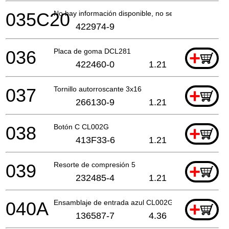
035C20
No hay información disponible, no se puede pedir
422974-9
036
Placa de goma DCL281
+
422460-0
1.21
037
Tornillo autorroscante 3x16
+
266130-9
1.21
038
Botón C CL002G
+
413F33-6
1.21
039
Resorte de compresión 5
+
232485-4
1.21
040A
Ensamblaje de entrada azul CL002G
+
136587-7
4.36