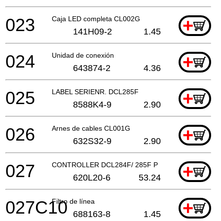
023
Caja LED completa CL002G
+
141H09-2
1.45
024
Unidad de conexión
+
643874-2
4.36
025
LABEL SERIENR. DCL285F
+
8588K4-9
2.90
026
Arnes de cables CL001G
+
632S32-9
2.90
027
CONTROLLER DCL284F/ 285F P
+
620L20-6
53.24
027C10
Filtro de línea
+
688163-8
1.45