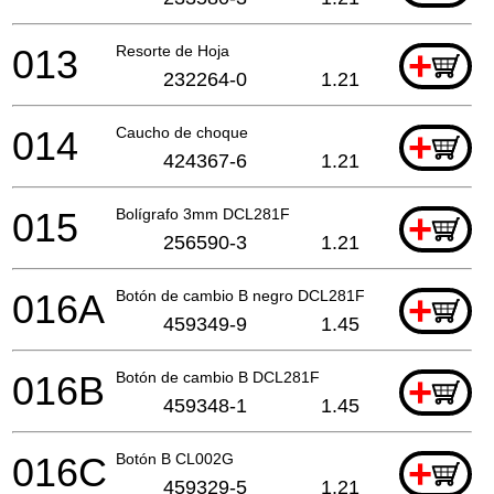
013
Resorte de Hoja
+
232264-0
1.21
014
Caucho de choque
+
424367-6
1.21
015
Bolígrafo 3mm DCL281F
+
256590-3
1.21
016A
Botón de cambio B negro DCL281F
+
459349-9
1.45
016B
Botón de cambio B DCL281F
+
459348-1
1.45
016C
Botón B CL002G
+
459329-5
1.21