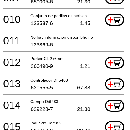
650005-6
21.30
010
Conjunto de perillas ajustables
+
123587-6
1.45
011
No hay información disponible, no se puede pedir
123869-6
012
Parker Ck 2x6mm
+
266490-9
1.21
013
Controlador Dhp483
+
620555-5
67.88
014
Campo Ddf483
+
629228-7
21.30
015
Inducido Ddf483
+