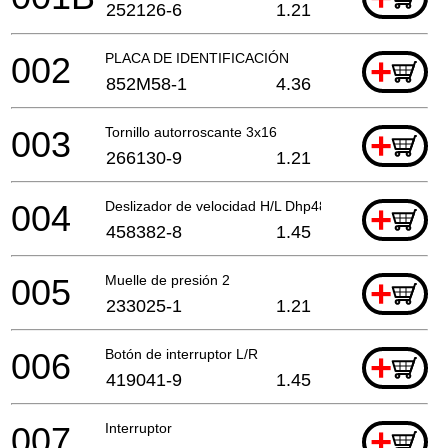
252126-6
1.21
002
PLACA DE IDENTIFICACIÓN
+
852M58-1
4.36
003
Tornillo autorroscante 3x16
+
266130-9
1.21
004
Deslizador de velocidad H/L Dhp483 A
+
458382-8
1.45
005
Muelle de presión 2
+
233025-1
1.21
006
Botón de interruptor L/R
+
419041-9
1.45
007
Interruptor
+