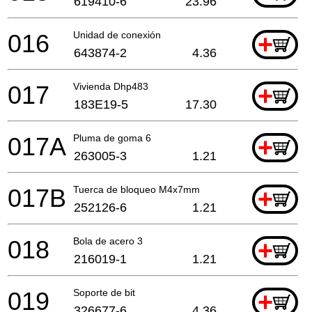
619410-6
23.96
016
Unidad de conexión
+
643874-2
4.36
017
Vivienda Dhp483
+
183E19-5
17.30
017A
Pluma de goma 6
+
263005-3
1.21
017B
Tuerca de bloqueo M4x7mm
+
252126-6
1.21
018
Bola de acero 3
+
216019-1
1.21
019
Soporte de bit
+
326677-6
4.36