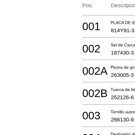
Pos.
Descripci
001
PLACA DE I
814Y91-3
002
Set de Carca
187430-3
002A
Pluma de g
263005-3
002B
Tuerca de 
252126-6
003
Tornillo aut
266130-9
Deslizador d