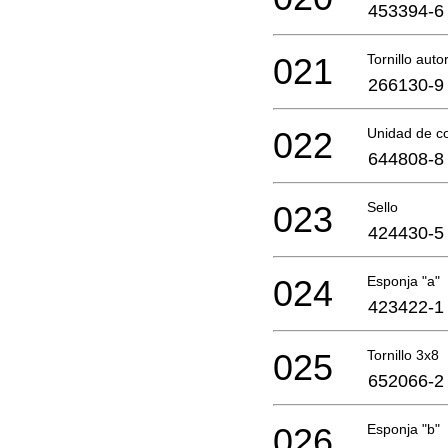
453394-6
021
Tornillo aut
266130-9
022
Unidad de co
644808-8
023
Sello
424430-5
024
Esponja "a"
423422-1
025
Tornillo 3x8
652066-2
026
Esponja "b"