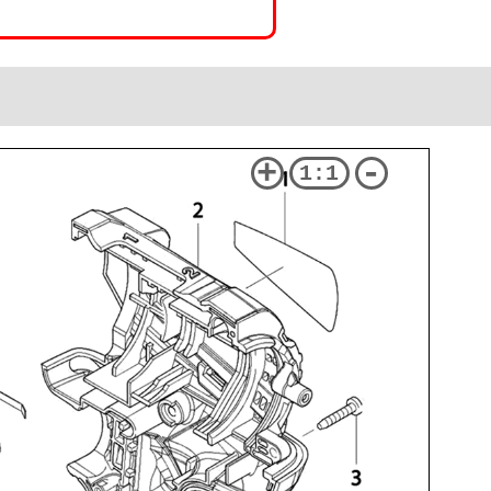
+
-
1:1