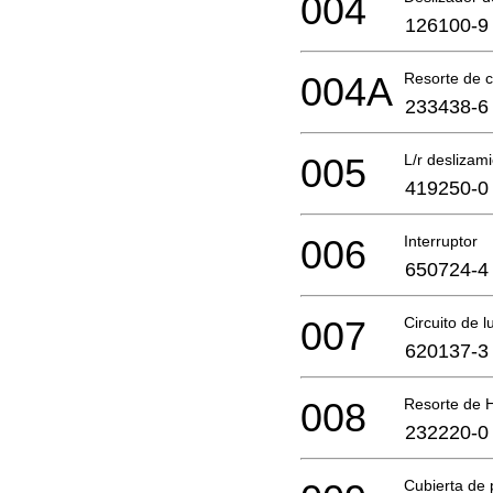
004
126100-9
004A
Resorte de 
233438-6
005
L/r deslizam
419250-0
006
Interruptor
650724-4
007
Circuito de l
620137-3
008
Resorte de 
232220-0
Cubierta de 