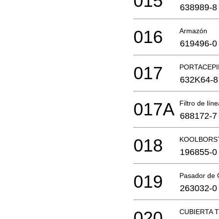
015
638989-8
016
Armazón
619496-0
017
PORTACEPI
632K64-8
017A
Filtro de lín
688172-7
018
KOOLBORST
196855-0
019
Pasador de
263032-0
020
CUBIERTA 