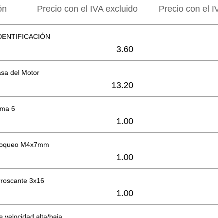
ón
Precio con el IVA excluido
Precio con el I
DENTIFICACIÓN
3.60
sa del Motor
13.20
oma 6
1.00
bloqueo M4x7mm
1.00
orroscante 3x16
1.00
e velocidad alta/baja