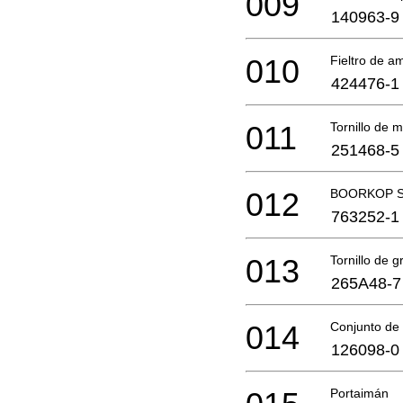
009
140963-9
010
Fieltro de a
424476-1
011
Tornillo de 
251468-5
012
BOORKOP S
763252-1
013
Tornillo de g
265A48-7
014
Conjunto de
126098-0
Portaimán