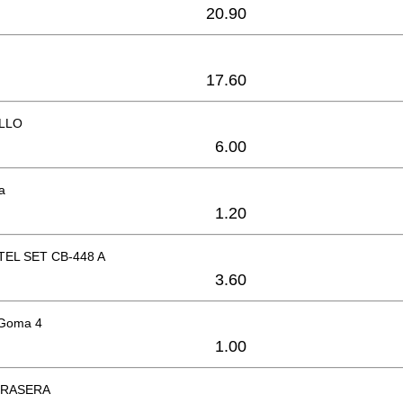
20.90
17.60
LLO
6.00
ea
1.20
EL SET CB-448 A
3.60
 Goma 4
1.00
TRASERA