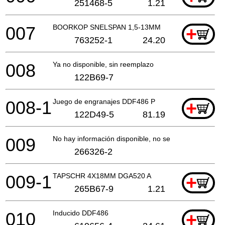
251468-5
1.21
007
BOORKOP SNELSPAN 1,5-13MM
+
763252-1
24.20
008
Ya no disponible, sin reemplazo
122B69-7
008-1
Juego de engranajes DDF486 P
+
122D49-5
81.19
009
No hay información disponible, no se puede pedir
266326-2
009-1
TAPSCHR 4X18MM DGA520 A
+
265B67-9
1.21
010
Inducido DDF486
+