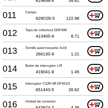
619656-4
34.61
011
Campo
+
629C05-5
122.98
012
Tapa de cobertura DDF486
+
413405-9
8.71
013
Tornillo autorroscante 3x16
+
266130-9
1.21
014
Botón de interruptor L/R
+
419041-9
1.45
015
Interruptor C3JR-4B DF001G
+
651443-5
26.62
016
Unidad de conexión
+
643874-2
4.36