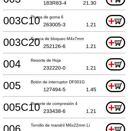
183R83-4
21.30
003C10
Pluma de goma 6
+
263005-3
1.21
003C20
Tuerca de bloqueo M4x7mm
+
252126-6
1.21
004
Resorte de Hoja
+
232220-0
1.21
005
Botón de interruptor DF001G
+
127494-5
1.45
005C10
Resorte de compresión 4
+
233438-6
1.21
006
Tornillo de mandril M6x22mm Li
+