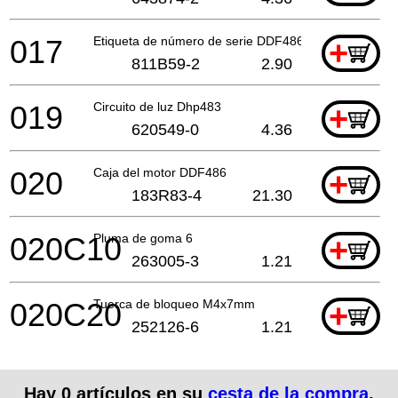
017
Etiqueta de número de serie DDF486
+
811B59-2
2.90
019
Circuito de luz Dhp483
+
620549-0
4.36
020
Caja del motor DDF486
+
183R83-4
21.30
020C10
Pluma de goma 6
+
263005-3
1.21
020C20
Tuerca de bloqueo M4x7mm
+
252126-6
1.21
Hay
0
artículos en su
cesta de la compra
.