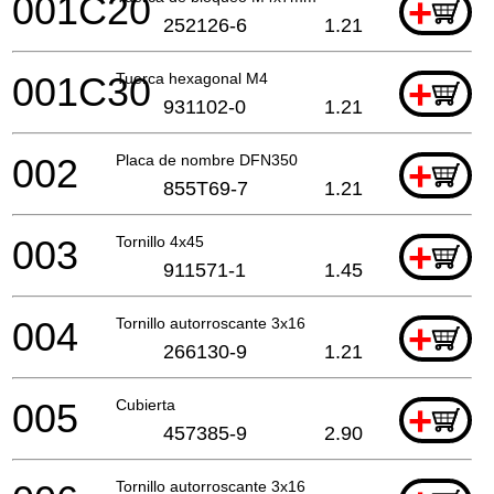
001C20
+
252126-6
1.21
001C30
Tuerca hexagonal M4
+
931102-0
1.21
002
Placa de nombre DFN350
+
855T69-7
1.21
003
Tornillo 4x45
+
911571-1
1.45
004
Tornillo autorroscante 3x16
+
266130-9
1.21
005
Cubierta
+
457385-9
2.90
Tornillo autorroscante 3x16