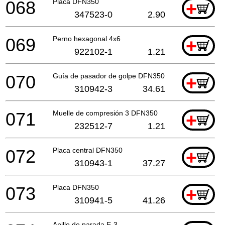
068
Placa DFN350
+
347523-0
2.90
069
Perno hexagonal 4x6
+
922102-1
1.21
070
Guía de pasador de golpe DFN350
+
310942-3
34.61
071
Muelle de compresión 3 DFN350
+
232512-7
1.21
072
Placa central DFN350
+
310943-1
37.27
073
Placa DFN350
+
310941-5
41.26
Anillo de parada E-3