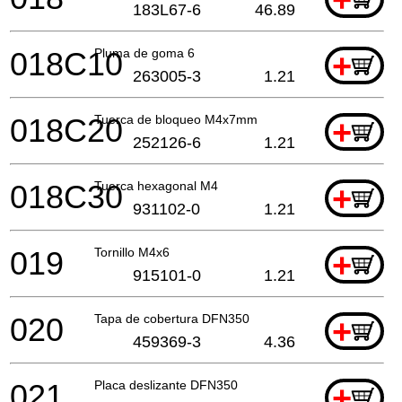
183L67-6
46.89
018C10
Pluma de goma 6
+
263005-3
1.21
018C20
Tuerca de bloqueo M4x7mm
+
252126-6
1.21
018C30
Tuerca hexagonal M4
+
931102-0
1.21
019
Tornillo M4x6
+
915101-0
1.21
020
Tapa de cobertura DFN350
+
459369-3
4.36
021
Placa deslizante DFN350
+