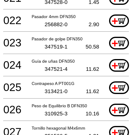
347528-0
1.45
022
Pasador 4mm DFN350
+
256882-0
2.90
023
Pasador de golpe DFN350
+
347519-1
50.58
024
Guía de uñas DFN350
+
347521-4
11.62
025
Contrapeso A PT001G
+
313421-0
11.62
026
Peso de Equilibrio B DFN350
+
310925-3
10.16
027
Tornillo hexagonal M4x6mm
+