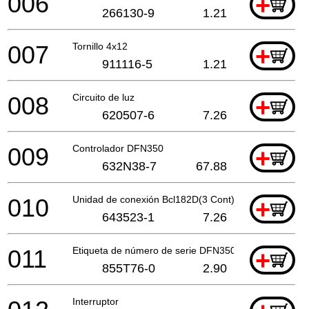
006
+
266130-9
1.21
007
Tornillo 4x12
+
911116-5
1.21
008
Circuito de luz
+
620507-6
7.26
009
Controlador DFN350
+
632N38-7
67.88
010
Unidad de conexión Bcl182D(3 Cont) A
+
643523-1
7.26
011
Etiqueta de número de serie DFN350
+
855T76-0
2.90
Interruptor