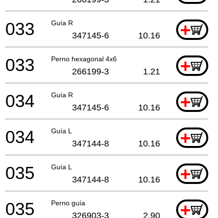
033
Guía R
+
347145-6
10.16
033
Perno hexagonal 4x6
+
266199-3
1.21
034
Guía R
+
347145-6
10.16
034
Guía L
+
347144-8
10.16
035
Guía L
+
347144-8
10.16
035
Perno guía
+
326903-3
2.90