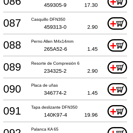
086
+
459305-9
17.30
087
Casquillo DFN350
+
459313-0
2.90
088
Perno Allen M4x14mm
+
265A52-6
1.45
089
Resorte de Compresión 6
+
234325-2
2.90
090
Placa de uñas
+
346774-2
1.45
091
Tapa deslizante DFN350
+
140K97-4
19.96
092
Palanca KA 65