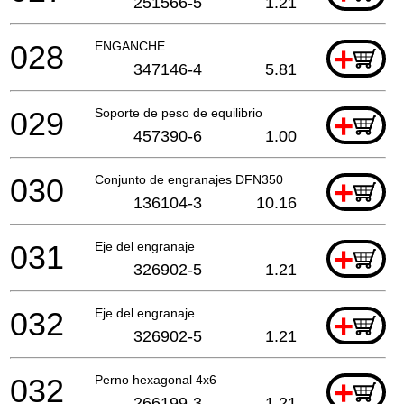
251566-5
1.21
028
ENGANCHE
+
347146-4
5.81
029
Soporte de peso de equilibrio
+
457390-6
1.00
030
Conjunto de engranajes DFN350
+
136104-3
10.16
031
Eje del engranaje
+
326902-5
1.21
032
Eje del engranaje
+
326902-5
1.21
032
Perno hexagonal 4x6
+
266199-3
1.21