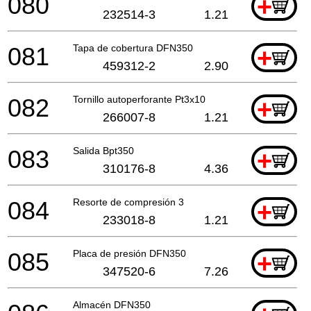
080
+
232514-3
1.21
081
Tapa de cobertura DFN350
+
459312-2
2.90
082
Tornillo autoperforante Pt3x10
+
266007-8
1.21
083
Salida Bpt350
+
310176-8
4.36
084
Resorte de compresión 3
+
233018-8
1.21
085
Placa de presión DFN350
+
347520-6
7.26
Almacén DFN350