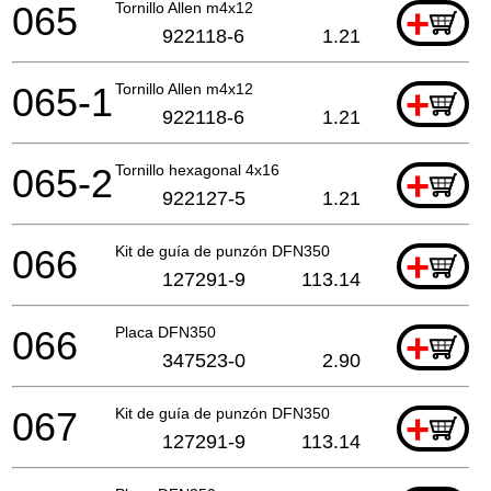
065
Tornillo Allen m4x12
+
922118-6
1.21
065-1
Tornillo Allen m4x12
+
922118-6
1.21
065-2
Tornillo hexagonal 4x16
+
922127-5
1.21
066
Kit de guía de punzón DFN350
+
127291-9
113.14
066
Placa DFN350
+
347523-0
2.90
067
Kit de guía de punzón DFN350
+
127291-9
113.14