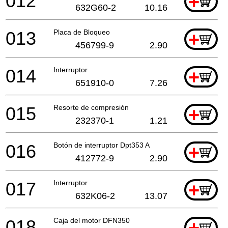
012
+
632G60-2
10.16
013
Placa de Bloqueo
+
456799-9
2.90
014
Interruptor
+
651910-0
7.26
015
Resorte de compresión
+
232370-1
1.21
016
Botón de interruptor Dpt353 A
+
412772-9
2.90
017
Interruptor
+
632K06-2
13.07
018
Caja del motor DFN350
+