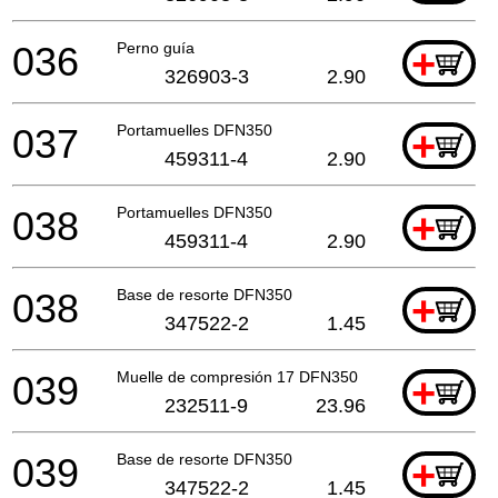
036
Perno guía
+
326903-3
2.90
037
Portamuelles DFN350
+
459311-4
2.90
038
Portamuelles DFN350
+
459311-4
2.90
038
Base de resorte DFN350
+
347522-2
1.45
039
Muelle de compresión 17 DFN350
+
232511-9
23.96
039
Base de resorte DFN350
+
347522-2
1.45