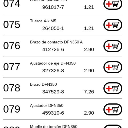
074
+
961017-7
1.21
075
Tuerca 4-k M5
+
264050-1
1.21
076
Brazo de contacto DFN350 A
+
412726-6
2.90
077
Ajustador de eje DFN350
+
327326-8
2.90
078
Brazo DFN350
+
347529-8
7.26
079
Ajustador DFN350
+
459310-6
2.90
Muelle de torsión DFN350