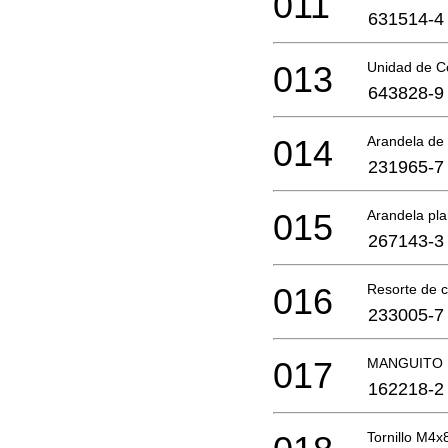
011
631514-4
013
Unidad de Co
643828-9
014
Arandela de 
231965-7
015
Arandela pl
267143-3
016
Resorte de 
233005-7
017
MANGUITO
162218-2
Tornillo M4x