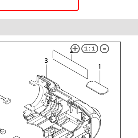
+
-
1:1