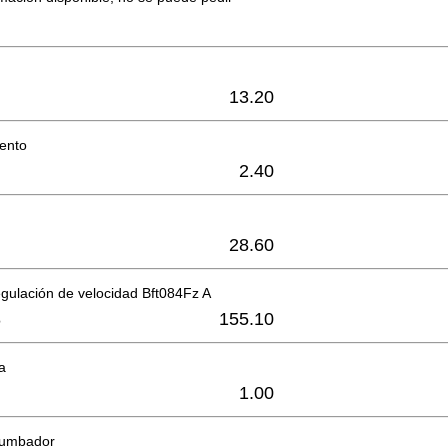
13.20
iento
2.40
28.60
gulación de velocidad Bft084Fz A
8
155.10
ea
1.00
 zumbador