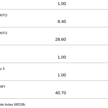
1.00
ENTO
8.40
ENTO
28.60
1.00
o 3
1.00
MMY
40.70
de bolas 6801llb