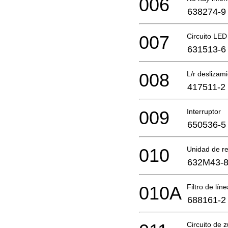
006
638274-9
007
Circuito LED
631513-6
008
L/r deslizam
417511-2
009
Interruptor
650536-5
010
Unidad de re
632M43-
010A
Filtro de lín
688161-2
Circuito de