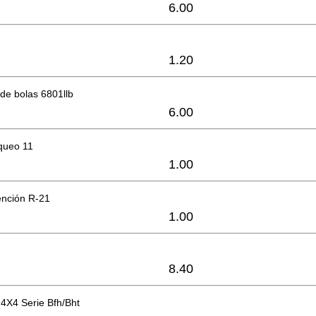
6.00
1.20
de bolas 6801llb
6.00
oqueo 11
1.00
tención R-21
1.00
8.40
M4X4 Serie Bfh/Bht