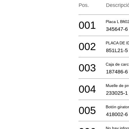
Pos.
Descripci
001
Placa L Bft0
345647-6
002
PLACA DE I
851L21-5
003
Caja de car
187486-6
004
Muelle de pr
233025-1
005
Botón girat
418002-6
No hay infor