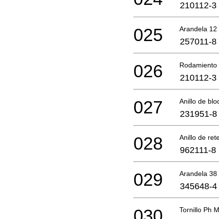
210112-3
025
Arandela 12
257011-8
026
Rodamiento 
210112-3
027
Anillo de bl
231951-8
028
Anillo de re
962111-8
029
Arandela 38
345648-4
030
Tornillo Ph 