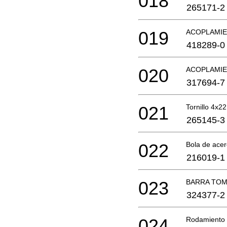
018
265171-2
019
ACOPLAMI
418289-0
020
ACOPLAMI
317694-7
021
Tornillo 4x22
265145-3
022
Bola de acer
216019-1
023
BARRA TO
324377-2
024
Rodamiento 