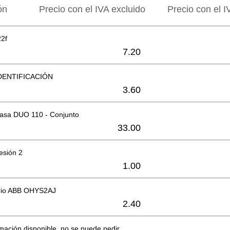
ón
Precio con el IVA excluido
Precio con el I
22f
7.20
DENTIFICACIÓN
3.60
casa DUO 110 - Conjunto
33.00
esión 2
1.00
orio ABB OHYS2AJ
2.40
mación disponible, no se puede pedir