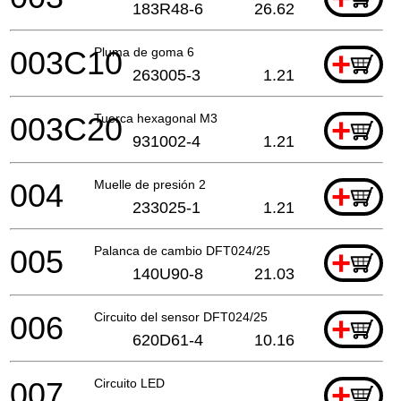
183R48-6
26.62
003C10
Pluma de goma 6
+
263005-3
1.21
003C20
Tuerca hexagonal M3
+
931002-4
1.21
004
Muelle de presión 2
+
233025-1
1.21
005
Palanca de cambio DFT024/25
+
140U90-8
21.03
006
Circuito del sensor DFT024/25
+
620D61-4
10.16
007
Circuito LED
+