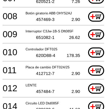
620521-2
7.26
008
Botón giratorio ABB OHYS2AJ
+
457469-3
2.90
009
Interruptor C3Jw-1B-S Dft085F
+
651082-1
26.62
010
Controlador DFT025
+
620D88-4
178.35
011
Placa de cambio DFT024/25
+
412712-7
2.90
012
LENTE
+
457484-7
2.90
014
Circuito LED Dtd085F
+