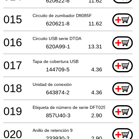
620622-6
11.62
015
Circuito de zumbador Dft085F
+
620621-8
11.62
016
Circuito USB serie DTDA
+
620A99-1
13.31
017
Tapa de cobertura USB
+
144709-5
4.36
018
Unidad de conexión
+
643874-2
4.36
019
Etiqueta de número de serie DFT025F
+
857U40-3
2.90
020
Anillo de retención 9
+
233930-2
2.90