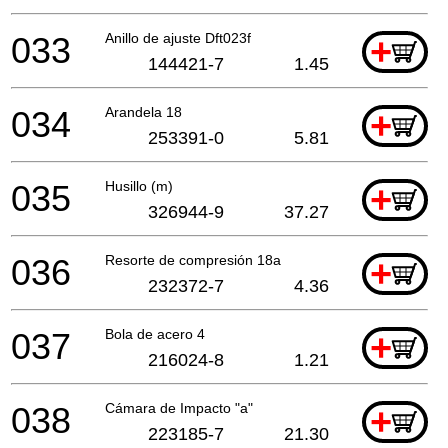
033
Anillo de ajuste Dft023f
+
144421-7
1.45
034
Arandela 18
+
253391-0
5.81
035
Husillo (m)
+
326944-9
37.27
036
Resorte de compresión 18a
+
232372-7
4.36
037
Bola de acero 4
+
216024-8
1.21
038
Cámara de Impacto "a"
+
223185-7
21.30