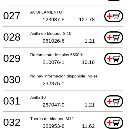
027
ACOPLAMIENTO
+
123937-5
127.78
028
Anillo de bloqueo S-10
+
961026-6
1.21
029
Rodamiento de bolas 6800llb
+
210076-1
10.16
030
No hay información disponible, no se puede pedir
232375-1
031
Anillo 10
+
267047-9
1.21
032
Tuerca de bloqueo M12
+
326953-8
11.62