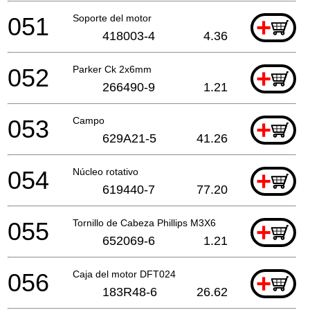
051
Soporte del motor
+
418003-4
4.36
052
Parker Ck 2x6mm
+
266490-9
1.21
053
Campo
+
629A21-5
41.26
054
Núcleo rotativo
+
619440-7
77.20
055
Tornillo de Cabeza Phillips M3X6
+
652069-6
1.21
056
Caja del motor DFT024
+
183R48-6
26.62