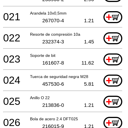
021
Arandela 10x0,5mm
+
267070-4
1.21
022
Resorte de compresión 10a
+
232374-3
1.45
023
Soporte de bit
+
161607-8
11.62
024
Tuerca de seguridad negra M28
+
457530-6
5.81
025
Anillo O 22
+
213836-0
1.21
026
Bola de acero 2.4 DFT025
+
216015-9
1.21