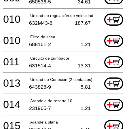
650536-5
34.61
010
Unidad de regulación de velocidad Bft084Fz A
+
632M43-8
187.67
010
Filtro de línea
+
688161-2
1.21
011
Circuito de zumbador
+
631514-4
13.31
013
Unidad de Conexión (2 contactos)
+
643828-9
5.81
014
Arandela de resorte 10
+
231965-7
1.21
015
Arandela plana
+