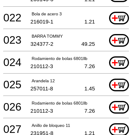
022
Bola de acero 3
+
216019-1
1.21
023
BARRA TOMMY
+
324377-2
49.25
024
Rodamiento de bolas 6801llb
+
210112-3
7.26
025
Arandela 12
+
257011-8
1.45
026
Rodamiento de bolas 6801llb
+
210112-3
7.26
027
Anillo de bloqueo 11
+
231951-8
1.21