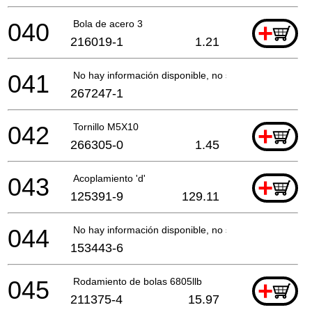
040
Bola de acero 3
+
216019-1
1.21
041
No hay información disponible, no se puede pedir
267247-1
042
Tornillo M5X10
+
266305-0
1.45
043
Acoplamiento 'd'
+
125391-9
129.11
044
No hay información disponible, no se puede pedir
153443-6
045
Rodamiento de bolas 6805llb
+
211375-4
15.97