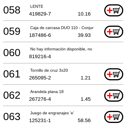
058
LENTE
+
419829-7
10.16
059
Caja de carcasa DUO 110 - Conjunto
+
187486-6
39.93
060
No hay información disponible, no se puede pedir
819216-4
061
Tornillo de cruz 3x20
+
265095-2
1.21
062
Arandela plana 18
+
267276-4
1.45
063
Juego de engranajes 'e'
+
125231-1
58.56