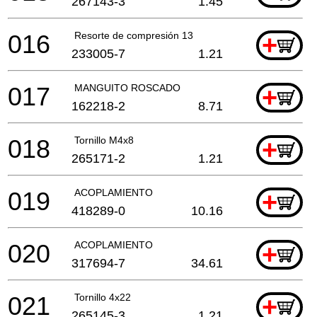
267143-3
1.45
016
Resorte de compresión 13
+
233005-7
1.21
017
MANGUITO ROSCADO
+
162218-2
8.71
018
Tornillo M4x8
+
265171-2
1.21
019
ACOPLAMIENTO
+
418289-0
10.16
020
ACOPLAMIENTO
+
317694-7
34.61
021
Tornillo 4x22
+
265145-3
1.21