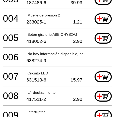
187486-6
39.93
004
Muelle de presión 2
+
233025-1
1.21
005
Botón giratorio ABB OHYS2AJ
+
418002-6
2.90
006
No hay información disponible, no se puede pedir
638274-9
007
Circuito LED
+
631513-6
15.97
008
L/r deslizamiento
+
417511-2
2.90
009
Interruptor
+