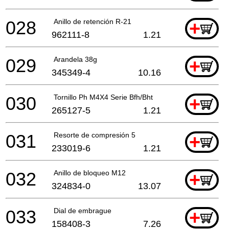
028
Anillo de retención R-21
+
962111-8
1.21
029
Arandela 38g
+
345349-4
10.16
030
Tornillo Ph M4X4 Serie Bfh/Bht
+
265127-5
1.21
031
Resorte de compresión 5
+
233019-6
1.21
032
Anillo de bloqueo M12
+
324834-0
13.07
033
Dial de embrague
+
158408-3
7.26