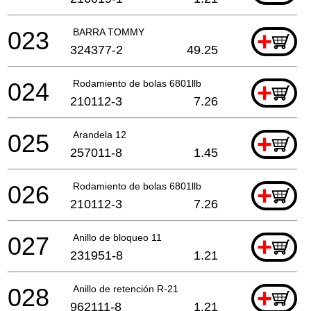
023
BARRA TOMMY
+
324377-2
49.25
024
Rodamiento de bolas 6801llb
+
210112-3
7.26
025
Arandela 12
+
257011-8
1.45
026
Rodamiento de bolas 6801llb
+
210112-3
7.26
027
Anillo de bloqueo 11
+
231951-8
1.21
028
Anillo de retención R-21
+
962111-8
1.21