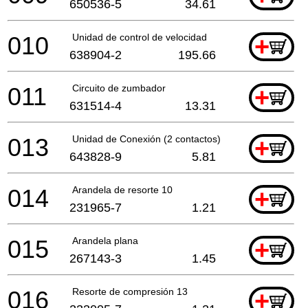
650536-5
34.61
010
Unidad de control de velocidad
+
638904-2
195.66
011
Circuito de zumbador
+
631514-4
13.31
013
Unidad de Conexión (2 contactos)
+
643828-9
5.81
014
Arandela de resorte 10
+
231965-7
1.21
015
Arandela plana
+
267143-3
1.45
016
Resorte de compresión 13
+