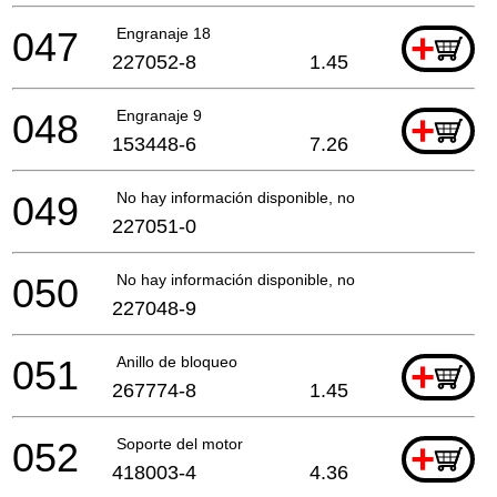
047
Engranaje 18
+
227052-8
1.45
048
Engranaje 9
+
153448-6
7.26
049
No hay información disponible, no se puede pedir
227051-0
050
No hay información disponible, no se puede pedir
227048-9
051
Anillo de bloqueo
+
267774-8
1.45
052
Soporte del motor
+
418003-4
4.36