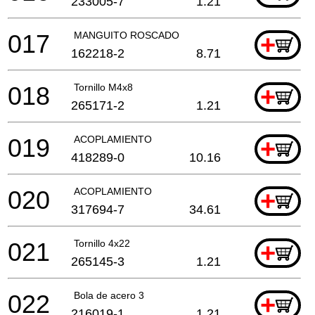
233005-7
1.21
017
MANGUITO ROSCADO
+
162218-2
8.71
018
Tornillo M4x8
+
265171-2
1.21
019
ACOPLAMIENTO
+
418289-0
10.16
020
ACOPLAMIENTO
+
317694-7
34.61
021
Tornillo 4x22
+
265145-3
1.21
022
Bola de acero 3
+
216019-1
1.21