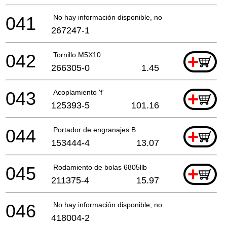
041
No hay información disponible, no se puede pedir
267247-1
042
Tornillo M5X10
+
266305-0
1.45
043
Acoplamiento 'f'
+
125393-5
101.16
044
Portador de engranajes B
+
153444-4
13.07
045
Rodamiento de bolas 6805llb
+
211375-4
15.97
046
No hay información disponible, no se puede pedir
418004-2