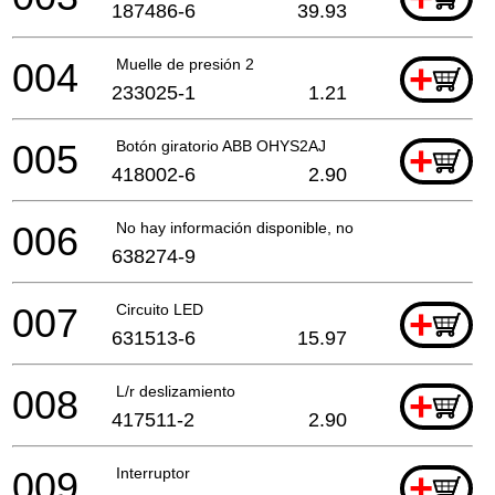
187486-6
39.93
004
Muelle de presión 2
+
233025-1
1.21
005
Botón giratorio ABB OHYS2AJ
+
418002-6
2.90
006
No hay información disponible, no se puede pedir
638274-9
007
Circuito LED
+
631513-6
15.97
008
L/r deslizamiento
+
417511-2
2.90
009
Interruptor
+