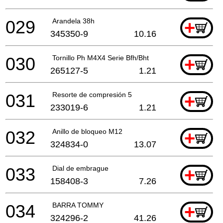
029
Arandela 38h
+
345350-9
10.16
030
Tornillo Ph M4X4 Serie Bfh/Bht
+
265127-5
1.21
031
Resorte de compresión 5
+
233019-6
1.21
032
Anillo de bloqueo M12
+
324834-0
13.07
033
Dial de embrague
+
158408-3
7.26
034
BARRA TOMMY
+
324296-2
41.26