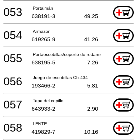
053
Portaimán
+
638191-3
49.25
054
Armazón
+
619265-9
41.26
055
Portaescobillas/soporte de rodamiento
+
638195-5
7.26
056
Juego de escobillas Cb-434
+
193466-2
5.81
057
Tapa del cepillo
+
643933-2
2.90
058
LENTE
+
419829-7
10.16