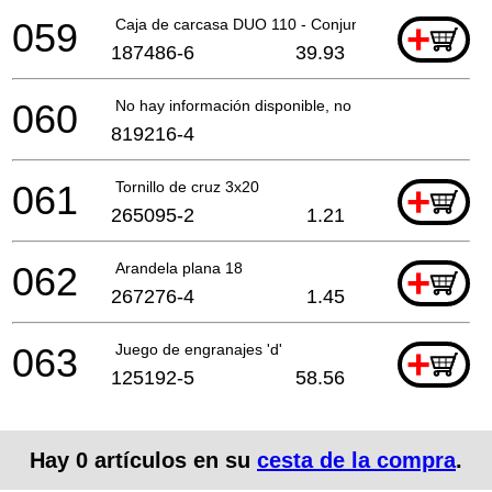
059
Caja de carcasa DUO 110 - Conjunto
+
187486-6
39.93
060
No hay información disponible, no se puede pedir
819216-4
061
Tornillo de cruz 3x20
+
265095-2
1.21
062
Arandela plana 18
+
267276-4
1.45
063
Juego de engranajes 'd'
+
125192-5
58.56
Hay
0
artículos en su
cesta de la compra
.