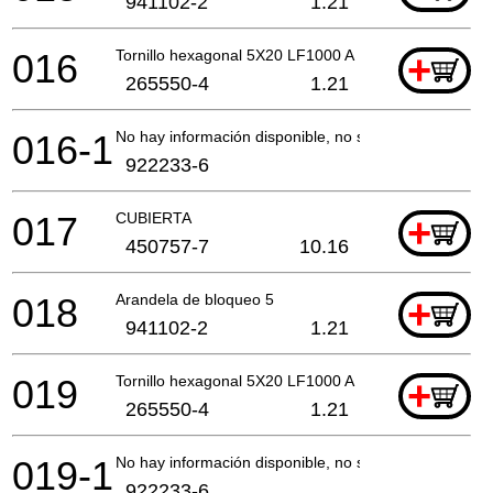
941102-2
1.21
016
Tornillo hexagonal 5X20 LF1000 A
+
265550-4
1.21
016-1
No hay información disponible, no se puede pedir
922233-6
017
CUBIERTA
+
450757-7
10.16
018
Arandela de bloqueo 5
+
941102-2
1.21
019
Tornillo hexagonal 5X20 LF1000 A
+
265550-4
1.21
019-1
No hay información disponible, no se puede pedir
922233-6