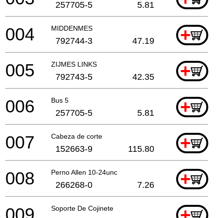
257705-5
5.81
004
MIDDENMES
+
792744-3
47.19
005
ZIJMES LINKS
+
792743-5
42.35
006
Bus 5
+
257705-5
5.81
007
Cabeza de corte
+
152663-9
115.80
008
Perno Allen 10-24unc
+
266268-0
7.26
009
Soporte De Cojinete
+