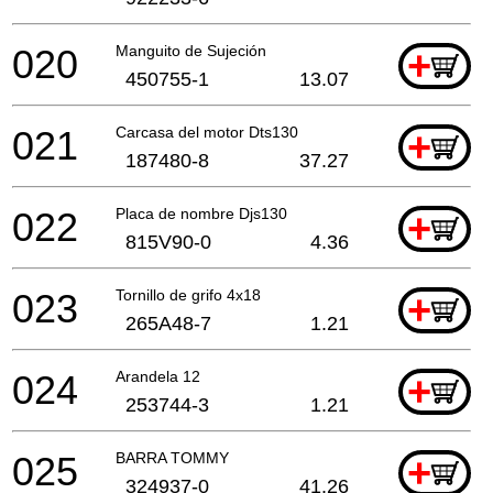
020
Manguito de Sujeción
+
450755-1
13.07
021
Carcasa del motor Dts130
+
187480-8
37.27
022
Placa de nombre Djs130
+
815V90-0
4.36
023
Tornillo de grifo 4x18
+
265A48-7
1.21
024
Arandela 12
+
253744-3
1.21
025
BARRA TOMMY
+
324937-0
41.26