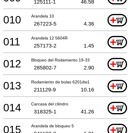
125111-1
46.58
010
Arandela 10
+
267223-5
4.36
011
Arandela 12 5604R
+
257173-2
1.45
012
Bloqueo del Rodamiento 19-33
+
285802-7
2.90
013
Rodamiento de bolas 6201dw1
+
211129-9
10.16
014
Carcasa del cilindro
+
318325-1
41.26
015
Arandela de bloqueo 5
+