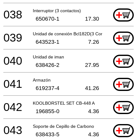
038
Interruptor (3 contactos)
+
650670-1
17.30
039
Unidad de conexión Bcl182D(3 Cont) A
+
643523-1
7.26
040
Unidad de iman
+
638426-2
27.95
041
Armazón
+
619237-4
41.26
042
KOOLBORSTEL SET CB-448 A
+
196855-0
4.36
043
Soporte de Cepillo de Carbono
+
638433-5
4.36