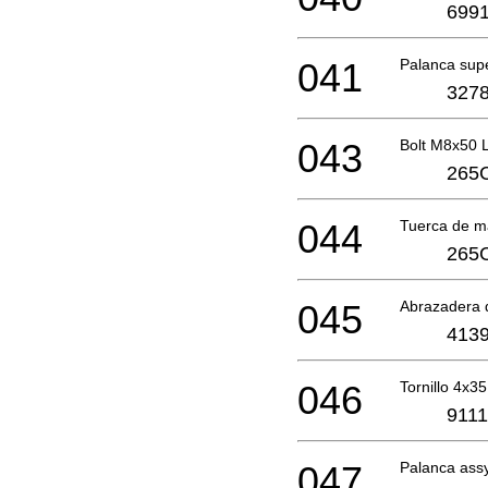
6991
041
Palanca sup
3278
043
Bolt M8x50 
265
044
Tuerca de m
265
045
Abrazadera 
4139
046
Tornillo 4x35
9111
047
Palanca ass