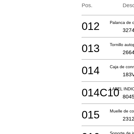
Pos.
Desc
012
Palanca de
3274
013
Tornillo aut
2664
014
Caja de con
183
014C10
LABEL INDI
804
015
Muelle de c
2312
Soporte de 