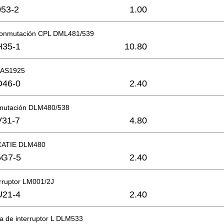
53-2
1.00
 conmutación CPL DML481/539
H35-1
10.80
U AS1925
D46-0
2.40
mutación DLM480/538
V31-7
4.80
CATIE DLM480
5G7-5
2.40
erruptor LM001/2J
U21-4
2.40
a de interruptor L DLM533