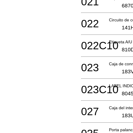
021
6870
022
Circuito de
141
022C10
Etiqueta A/
810
023
Caja de con
183
023C10
LABEL INDI
804
027
Caja del int
183
Porta palanc