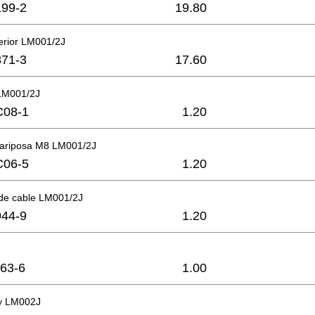
99-2
19.80
erior LM001/2J
71-3
17.60
LM001/2J
C08-1
1.20
ariposa M8 LM001/2J
C06-5
1.20
de cable LM001/2J
44-9
1.20
63-6
1.00
y LM002J