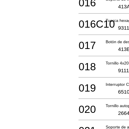
016
413
016C10
Tuerca hexa
9311
017
Botón de d
413
018
Tornillo 4x20
9111
019
Interruptor
6510
020
Tornillo aut
2664
Soporte de 