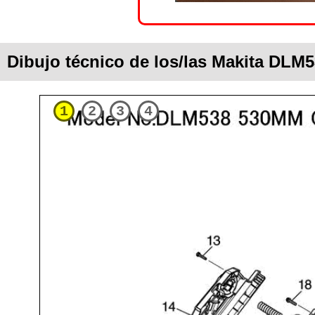
Dibujo técnico de los/las Makita DLM
1
2
3
4