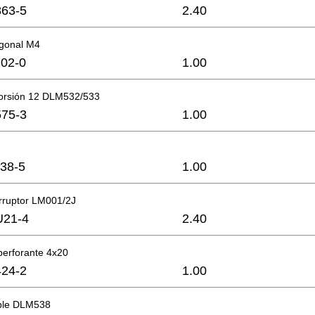
63-5
2.40
gonal M4
02-0
1.00
torsión 12 DLM532/533
75-3
1.00
38-5
1.00
erruptor LM001/2J
U21-4
2.40
operforante 4x20
24-2
1.00
ble DLM538