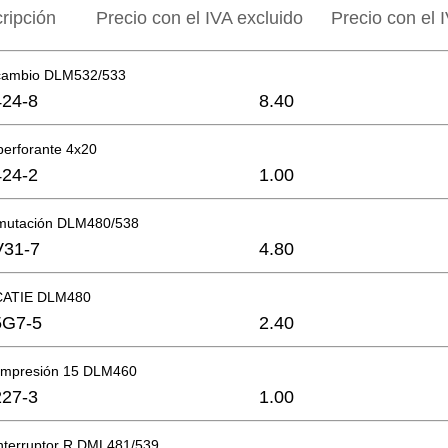
ripción
Precio con el IVA excluido
Precio con el I
 cambio DLM532/533
24-8
8.40
operforante 4x20
24-2
1.00
mutación DLM480/538
V31-7
4.80
CATIE DLM480
5G7-5
2.40
ompresión 15 DLM460
27-3
1.00
interruptor R DML481/539