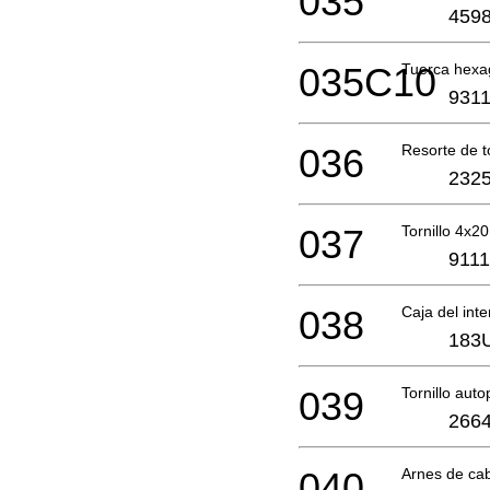
035
4598
035C10
Tuerca hexa
9311
036
Resorte de 
2325
037
Tornillo 4x20
9111
038
Caja del int
183
039
Tornillo aut
2664
040
Arnes de ca