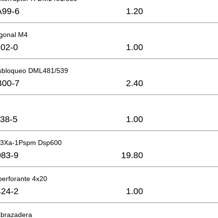
A99-6
1.20
gonal M4
02-0
1.00
esbloqueo DML481/539
B00-7
2.40
38-5
1.00
 C3Xa-1Pspm Dsp600
83-9
19.80
operforante 4x20
24-2
1.00
abrazadera