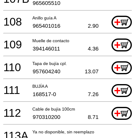
965605510
108
Anillo guía A
+
965401016
2.90
109
Muelle de contacto
+
394146011
4.36
110
Tapa de bujía cpl.
+
957604240
13.07
111
BUJÍA A
+
168517-0
7.26
112
Cable de bujía 100cm
+
970310200
8.71
113A
Ya no disponible, sin reemplazo