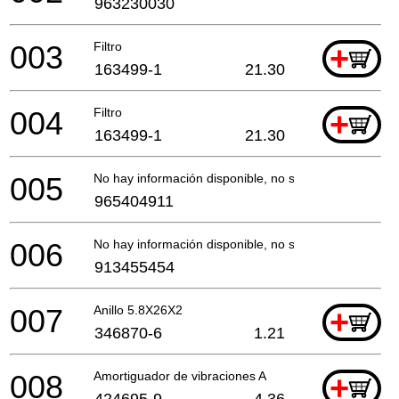
963230030
003
Filtro
+
163499-1
21.30
004
Filtro
+
163499-1
21.30
005
No hay información disponible, no se puede pedir
965404911
006
No hay información disponible, no se puede pedir
913455454
007
Anillo 5.8X26X2
+
346870-6
1.21
008
Amortiguador de vibraciones A
+
424695-9
4.36