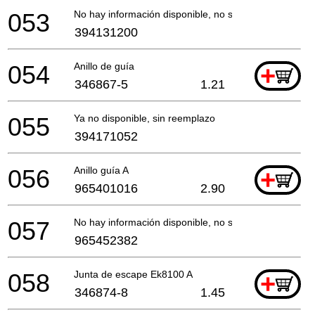
053
No hay información disponible, no se puede pedir
394131200
054
Anillo de guía
+
346867-5
1.21
055
Ya no disponible, sin reemplazo
394171052
056
Anillo guía A
+
965401016
2.90
057
No hay información disponible, no se puede pedir
965452382
058
Junta de escape Ek8100 A
+
346874-8
1.45