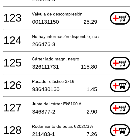
123
Válvula de descompresión
+
001131150
25.29
124
No hay información disponible, no se puede pedir
266476-3
125
Cárter lado magn. negro
+
326111731
115.80
126
Pasador elástico 3x16
+
936430160
1.45
127
Junta del cárter Ek8100 A
+
346877-2
2.90
128
Rodamiento de bolas 6202C3 A
+
211483-1
7.26