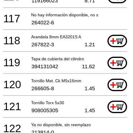
119166023
8.71
117
No hay información disponible, no se puede pedir
264022-6
118
Arandela 8mm EA3201S A
+
267822-3
1.21
119
Tapa de cubierta del cilindro
+
394131042
11.62
120
Tornillo Met. Ck M5x16mm
+
266605-8
1.45
121
Tornillo Torx 5x30
+
908005305
1.45
122
Ya no disponible, sin reemplazo
213814-0