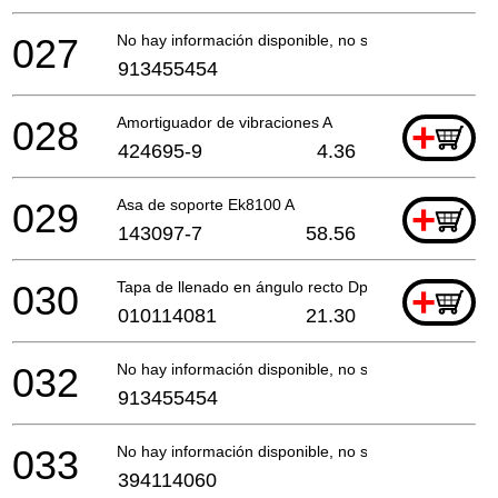
027
No hay información disponible, no se puede pedir
913455454
028
Amortiguador de vibraciones A
+
424695-9
4.36
029
Asa de soporte Ek8100 A
+
143097-7
58.56
030
Tapa de llenado en ángulo recto Dpc7301 *
+
010114081
21.30
032
No hay información disponible, no se puede pedir
913455454
033
No hay información disponible, no se puede pedir
394114060