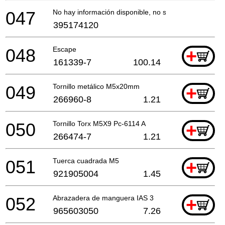
047
No hay información disponible, no se puede pedir
395174120
048
Escape
+
161339-7
100.14
049
Tornillo metálico M5x20mm
+
266960-8
1.21
050
Tornillo Torx M5X9 Pc-6114 A
+
266474-7
1.21
051
Tuerca cuadrada M5
+
921905004
1.45
052
Abrazadera de manguera IAS 3
+
965603050
7.26