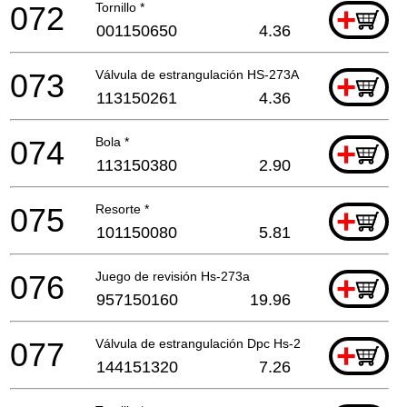
072
Tornillo *
+
001150650
4.36
073
Válvula de estrangulación HS-273A *
+
113150261
4.36
074
Bola *
+
113150380
2.90
075
Resorte *
+
101150080
5.81
076
Juego de revisión Hs-273a
+
957150160
19.96
077
Válvula de estrangulación Dpc Hs-273A *
+
144151320
7.26