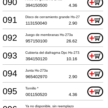
090
+
394150500
4.36
091
Disco de cerramiento grande Hs-273a
+
113150040
2.90
092
Juego de membranas Hs-273a
+
957150100
26.62
093
Cubierta del diafragma Dpc Hs-273A *
+
394150120
10.16
094
Junta Hs-273a
+
965402970
2.90
095
Tornillo *
+
001150520
4.36
Ya no disponible, sin reemplazo