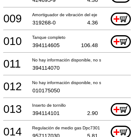
009
Amortiguador de vibración del eje
+
319268-0
4.36
010
Tanque completo
+
394114605
106.48
011
No hay información disponible, no se puede pedir
394114070
012
No hay información disponible, no se puede pedir
010175050
013
Inserto de tornillo
+
394114101
2.90
014
Regulación de medio gas Dpc7301 *
+
957117030
5.81