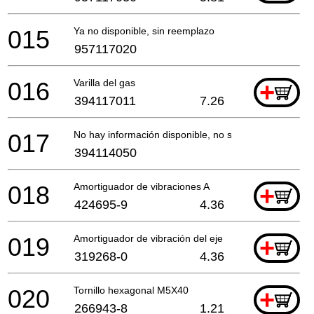
015
Ya no disponible, sin reemplazo
957117020
016
Varilla del gas
+
394117011
7.26
017
No hay información disponible, no se puede pedir
394114050
018
Amortiguador de vibraciones A
+
424695-9
4.36
019
Amortiguador de vibración del eje
+
319268-0
4.36
020
Tornillo hexagonal M5X40
+
266943-8
1.21