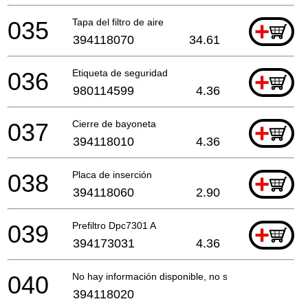
035
Tapa del filtro de aire
+
394118070
34.61
036
Etiqueta de seguridad
+
980114599
4.36
037
Cierre de bayoneta
+
394118010
4.36
038
Placa de inserción
+
394118060
2.90
039
Prefiltro Dpc7301 A
+
394173031
4.36
040
No hay información disponible, no se puede pedir
394118020