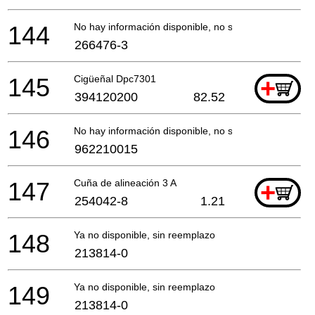
144
No hay información disponible, no se puede pedir
266476-3
145
Cigüeñal Dpc7301
+
394120200
82.52
146
No hay información disponible, no se puede pedir
962210015
147
Cuña de alineación 3 A
+
254042-8
1.21
148
Ya no disponible, sin reemplazo
213814-0
149
Ya no disponible, sin reemplazo
213814-0