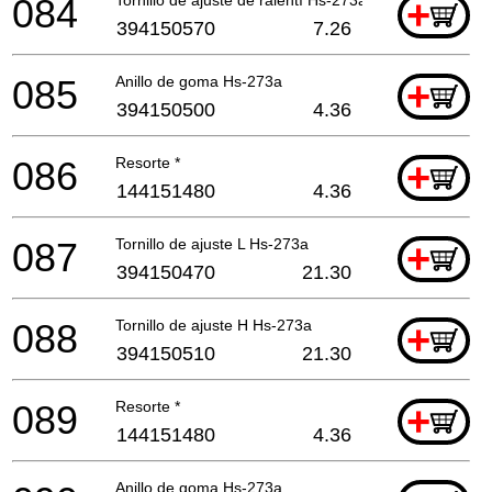
084
+
394150570
7.26
085
Anillo de goma Hs-273a
+
394150500
4.36
086
Resorte *
+
144151480
4.36
087
Tornillo de ajuste L Hs-273a
+
394150470
21.30
088
Tornillo de ajuste H Hs-273a
+
394150510
21.30
089
Resorte *
+
144151480
4.36
Anillo de goma Hs-273a