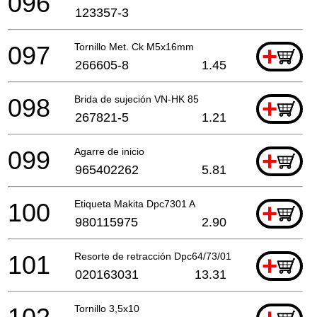
096
123357-3
097
Tornillo Met. Ck M5x16mm
+
266605-8
1.45
098
Brida de sujeción VN-HK 85
+
267821-5
1.21
099
Agarre de inicio
+
965402262
5.81
100
Etiqueta Makita Dpc7301 A
+
980115975
2.90
101
Resorte de retracción Dpc64/73/01 A
+
020163031
13.31
Tornillo 3,5x10