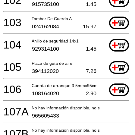
102
+
915735100
1.45
103
Tambor De Cuerda A
+
024162084
15.97
104
Anillo de seguridad 14x1
+
929314100
1.45
105
Placa de guía de aire
+
394112020
7.26
106
Cuerda de arranque 3.5mmx95cm
+
108164020
2.90
107A
No hay información disponible, no se puede pedir
965605433
107B
No hay información disponible, no se puede pedir