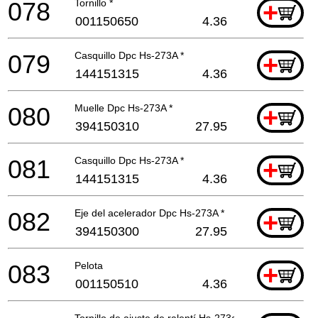
078
Tornillo *
+
001150650
4.36
079
Casquillo Dpc Hs-273A *
+
144151315
4.36
080
Muelle Dpc Hs-273A *
+
394150310
27.95
081
Casquillo Dpc Hs-273A *
+
144151315
4.36
082
Eje del acelerador Dpc Hs-273A *
+
394150300
27.95
083
Pelota
+
001150510
4.36
Tornillo de ajuste de ralentí Hs-273a