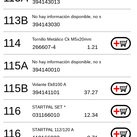
394143013
113B
No hay información disponible, no se puede pedir
394143030
114
Tornillo Metálico Ck M5x20mm
+
266607-4
1.21
115A
No hay información disponible, no se puede pedir
394140010
115B
Volante Ek8100 A
+
394141101
37.27
116
STARTPAL SET *
+
031166010
12.34
116
STARTPAL 112/120 A
+