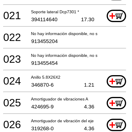
021
Soporte lateral Dcp7301 *
+
394114640
17.30
022
No hay información disponible, no se puede pedir
913455204
023
No hay información disponible, no se puede pedir
913455454
024
Anillo 5.8X26X2
+
346870-6
1.21
025
Amortiguador de vibraciones A
+
424695-9
4.36
026
Amortiguador de vibración del eje
+
319268-0
4.36