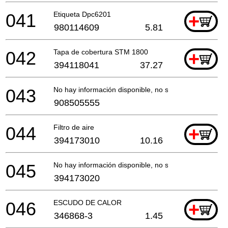
041
Etiqueta Dpc6201
+
980114609
5.81
042
Tapa de cobertura STM 1800
+
394118041
37.27
043
No hay información disponible, no se puede pedir
908505555
044
Filtro de aire
+
394173010
10.16
045
No hay información disponible, no se puede pedir
394173020
046
ESCUDO DE CALOR
+
346868-3
1.45