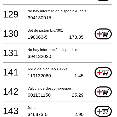
129
No hay información disponible, no se puede pedir
394130015
130
Set de pistón EK7301
+
198663-5
178.35
131
No hay información disponible, no se puede pedir
394132020
141
Anillo de bloqueo C12x1
+
119132060
1.45
142
Válvula de descompresión
+
001131150
25.29
143
Junta
+
346873-0
2.90