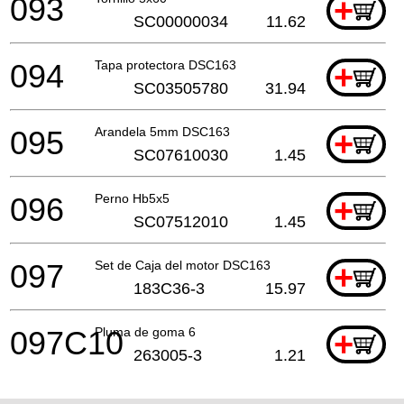
093
+
SC00000034
11.62
094
Tapa protectora DSC163
+
SC03505780
31.94
095
Arandela 5mm DSC163
+
SC07610030
1.45
096
Perno Hb5x5
+
SC07512010
1.45
097
Set de Caja del motor DSC163
+
183C36-3
15.97
097C10
Pluma de goma 6
+
263005-3
1.21