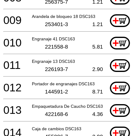
256375-7
1.21
009
Arandela de bloqueo 18 DSC163
+
253401-3
1.21
010
Engranaje 41 DSC163
+
221558-8
5.81
011
Engranaje 13 DSC163
+
226193-7
2.90
012
Portador de engranajes DSC163
+
144591-2
8.71
013
Empaquetadura De Caucho DSC163
+
422168-6
4.36
014
Caja de cambios DSC163
+