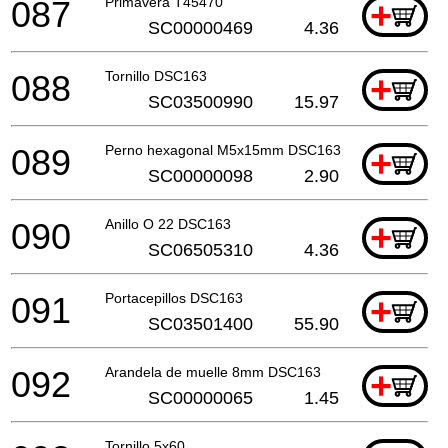
087
Primavera T45470
+
SC00000469
4.36
088
Tornillo DSC163
+
SC03500990
15.97
089
Perno hexagonal M5x15mm DSC163
+
SC00000098
2.90
090
Anillo O 22 DSC163
+
SC06505310
4.36
091
Portacepillos DSC163
+
SC03501400
55.90
092
Arandela de muelle 8mm DSC163
+
SC00000065
1.45
Tornillo 5x60