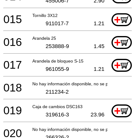
455006-7
2.90
015
Tornillo 3X12
+
911017-7
1.21
016
Arandela 25
+
253888-9
1.45
017
Arandela de bloqueo S-15
+
961055-9
1.21
018
No hay información disponible, no se puede pedir
211234-2
019
Caja de cambios DSC163
+
319616-3
23.96
020
No hay información disponible, no se puede pedir
266326-2