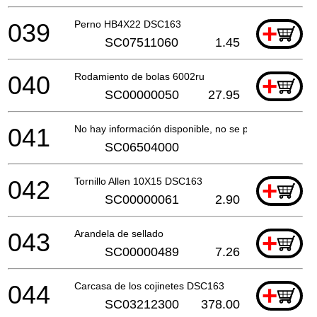
039
Perno HB4X22 DSC163
+
SC07511060
1.45
040
Rodamiento de bolas 6002ru
+
SC00000050
27.95
041
No hay información disponible, no se puede pedir
SC06504000
042
Tornillo Allen 10X15 DSC163
+
SC00000061
2.90
043
Arandela de sellado
+
SC00000489
7.26
044
Carcasa de los cojinetes DSC163
+
SC03212300
378.00