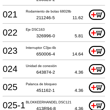
021
Rodamiento de bolas 6802llb
+
211246-5
11.62
022
Eje DSC163
+
326996-0
5.81
023
Interruptor C3jw-4b
+
650006-4
14.64
024
Unidad de conexión
+
643874-2
4.36
025
Palanca de bloqueo
+
451162-1
4.36
025-1
BLOKKEERHANDEL DSC121
+
413R94-8
4.36