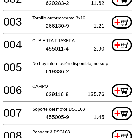
620283-2
11.62
003
Tornillo autorroscante 3x16
+
266130-9
1.21
004
CUBIERTA TRASERA
+
455011-4
2.90
005
No hay información disponible, no se puede pedir
619336-2
006
CAMPO
+
629116-8
135.76
007
Soporte del motor DSC163
+
455005-9
1.45
008
Pasador 3 DSC163
+