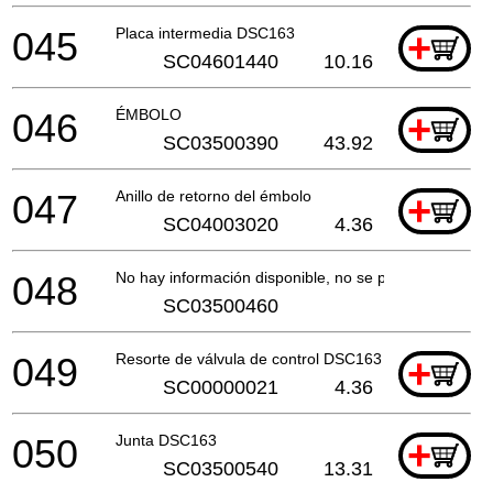
045
Placa intermedia DSC163
+
SC04601440
10.16
046
ÉMBOLO
+
SC03500390
43.92
047
Anillo de retorno del émbolo
+
SC04003020
4.36
048
No hay información disponible, no se puede pedir
SC03500460
049
Resorte de válvula de control DSC163
+
SC00000021
4.36
050
Junta DSC163
+
SC03500540
13.31