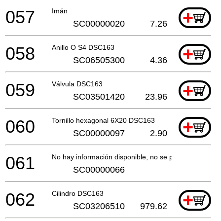
057
Imán
+
SC00000020
7.26
058
Anillo O S4 DSC163
+
SC06505300
4.36
059
Válvula DSC163
+
SC03501420
23.96
060
Tornillo hexagonal 6X20 DSC163
+
SC00000097
2.90
061
No hay información disponible, no se puede pedir
SC00000066
062
Cilindro DSC163
+
SC03206510
979.62