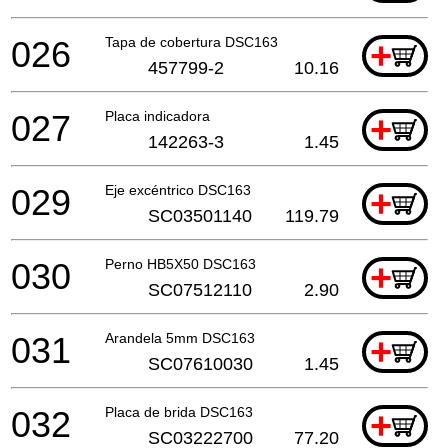
026
Tapa de cobertura DSC163
+
457799-2
10.16
027
Placa indicadora
+
142263-3
1.45
029
Eje excéntrico DSC163
+
SC03501140
119.79
030
Perno HB5X50 DSC163
+
SC07512110
2.90
031
Arandela 5mm DSC163
+
SC07610030
1.45
032
Placa de brida DSC163
+
SC03222700
77.20