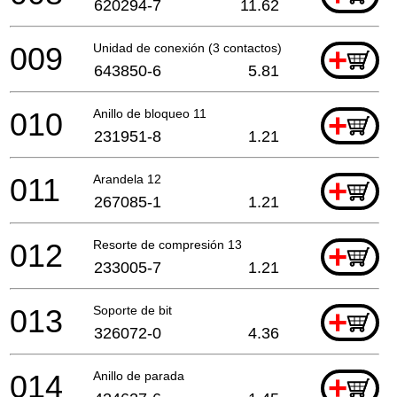
620294-7
11.62
009
Unidad de conexión (3 contactos)
+
643850-6
5.81
010
Anillo de bloqueo 11
+
231951-8
1.21
011
Arandela 12
+
267085-1
1.21
012
Resorte de compresión 13
+
233005-7
1.21
013
Soporte de bit
+
326072-0
4.36
014
Anillo de parada
+