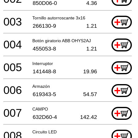
850D06-0
4.36
003
Tornillo autorroscante 3x16
+
266130-9
1.21
004
Botón giratorio ABB OHYS2AJ
+
455053-8
1.21
005
Interruptor
+
141448-8
19.96
006
Armazón
+
619343-5
54.57
007
CAMPO
+
632D60-4
142.42
008
Circuito LED
+