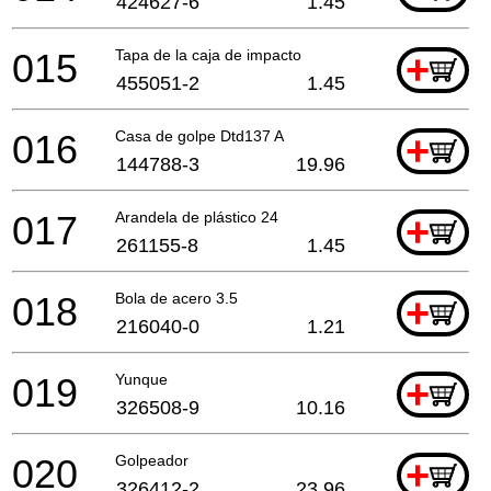
424627-6
1.45
015
Tapa de la caja de impacto
+
455051-2
1.45
016
Casa de golpe Dtd137 A
+
144788-3
19.96
017
Arandela de plástico 24
+
261155-8
1.45
018
Bola de acero 3.5
+
216040-0
1.21
019
Yunque
+
326508-9
10.16
020
Golpeador
+
326412-2
23.96