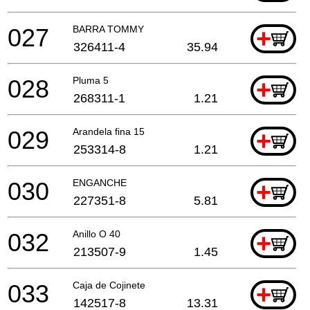
027
BARRA TOMMY
+
326411-4
35.94
028
Pluma 5
+
268311-1
1.21
029
Arandela fina 15
+
253314-8
1.21
030
ENGANCHE
+
227351-8
5.81
032
Anillo O 40
+
213507-9
1.45
033
Caja de Cojinete
+
142517-8
13.31