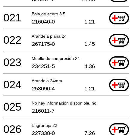
021
Bola de acero 3.5
+
216040-0
1.21
022
Arandela plana 24
+
267175-0
1.45
023
Muelle de compresión 24
+
234251-5
4.36
024
Arandela 24mm
+
253090-4
1.21
025
No hay información disponible, no se puede pedir
216011-7
026
Engranaje 22
+
227338-0
7.26