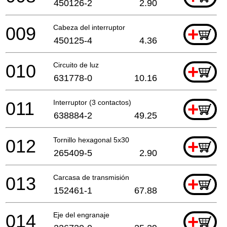
450126-2
2.90
009
Cabeza del interruptor
+
450125-4
4.36
010
Circuito de luz
+
631778-0
10.16
011
Interruptor (3 contactos)
+
638884-2
49.25
012
Tornillo hexagonal 5x30
+
265409-5
2.90
013
Carcasa de transmisión
+
152461-1
67.88
014
Eje del engranaje
+