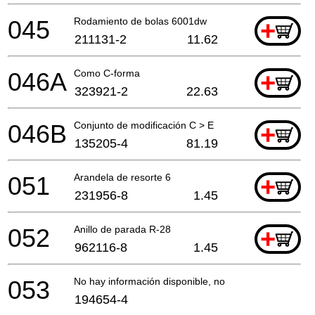
045
Rodamiento de bolas 6001dw
+
211131-2
11.62
046A
Como C-forma
+
323921-2
22.63
046B
Conjunto de modificación C > E
+
135205-4
81.19
051
Arandela de resorte 6
+
231956-8
1.45
052
Anillo de parada R-28
+
962116-8
1.45
053
No hay información disponible, no se puede pedir
194654-4