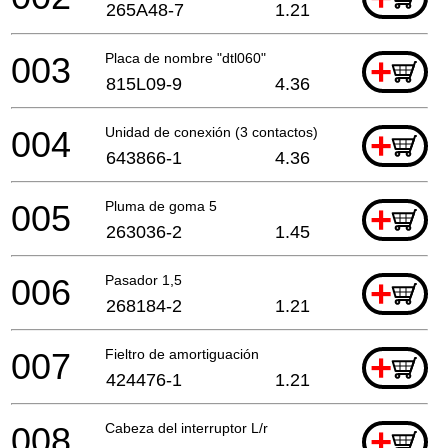
265A48-7
1.21
003
Placa de nombre "dtl060"
+
815L09-9
4.36
004
Unidad de conexión (3 contactos)
+
643866-1
4.36
005
Pluma de goma 5
+
263036-2
1.45
006
Pasador 1,5
+
268184-2
1.21
007
Fieltro de amortiguación
+
424476-1
1.21
008
Cabeza del interruptor L/r
+