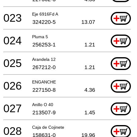
023
Eje 6916Fd A
+
324220-5
13.07
024
Pluma 5
+
256253-1
1.21
025
Arandela 12
+
267212-0
1.21
026
ENGANCHE
+
227150-8
4.36
027
Anillo O 40
+
213507-9
1.45
028
Caja de Cojinete
+
158631-0
19.96