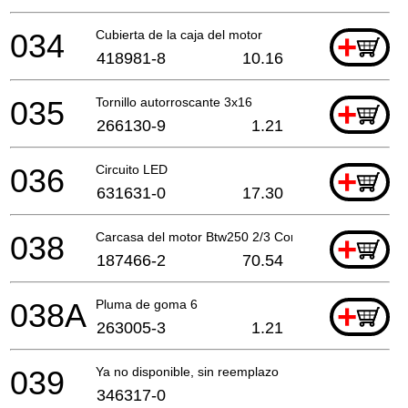
034
Cubierta de la caja del motor
+
418981-8
10.16
035
Tornillo autorroscante 3x16
+
266130-9
1.21
036
Circuito LED
+
631631-0
17.30
038
Carcasa del motor Btw250 2/3 Cont.A
+
187466-2
70.54
038A
Pluma de goma 6
+
263005-3
1.21
039
Ya no disponible, sin reemplazo
346317-0