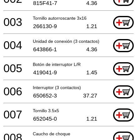
815F41-7
4.36
003
Tornillo autorroscante 3x16
+
266130-9
1.21
004
Unidad de conexión (3 contactos)
+
643866-1
4.36
005
Botón de interruptor L/R
+
419041-9
1.45
006
Interruptor (3 contactos)
+
650652-3
37.27
007
Tornillo 3.5x5
+
652045-0
1.21
008
Caucho de choque
+