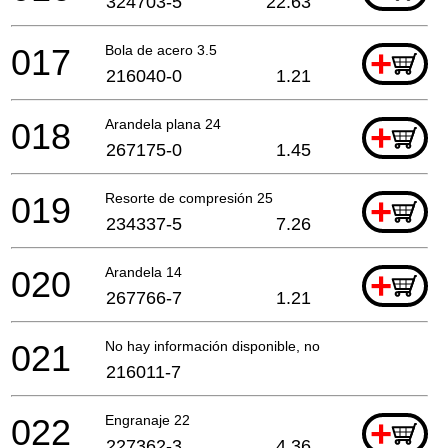
324703-5
22.63
017
Bola de acero 3.5
+
216040-0
1.21
018
Arandela plana 24
+
267175-0
1.45
019
Resorte de compresión 25
+
234337-5
7.26
020
Arandela 14
+
267766-7
1.21
021
No hay información disponible, no se puede pedir
216011-7
022
Engranaje 22
+
227362-3
4.36