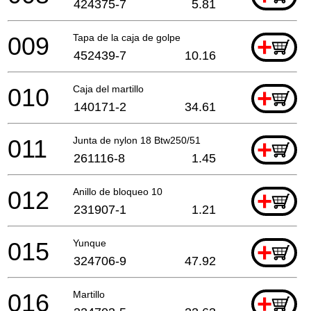
424375-7
5.81
009
Tapa de la caja de golpe
+
452439-7
10.16
010
Caja del martillo
+
140171-2
34.61
011
Junta de nylon 18 Btw250/51
+
261116-8
1.45
012
Anillo de bloqueo 10
+
231907-1
1.21
015
Yunque
+
324706-9
47.92
016
Martillo
+