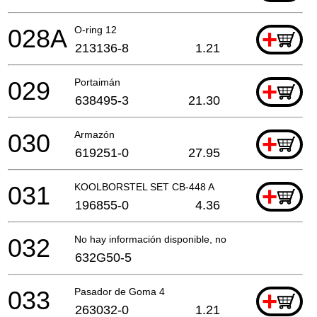
028A
O-ring 12
+
213136-8
1.21
029
Portaimán
+
638495-3
21.30
030
Armazón
+
619251-0
27.95
031
KOOLBORSTEL SET CB-448 A
+
196855-0
4.36
032
No hay información disponible, no se puede pedir
632G50-5
033
Pasador de Goma 4
+
263032-0
1.21