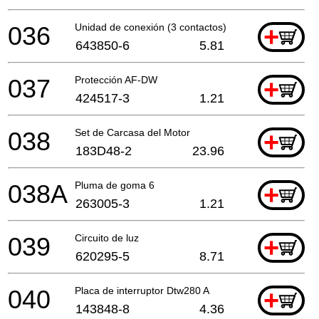
036
Unidad de conexión (3 contactos)
+
643850-6
5.81
037
Protección AF-DW
+
424517-3
1.21
038
Set de Carcasa del Motor
+
183D48-2
23.96
038A
Pluma de goma 6
+
263005-3
1.21
039
Circuito de luz
+
620295-5
8.71
040
Placa de interruptor Dtw280 A
+
143848-8
4.36