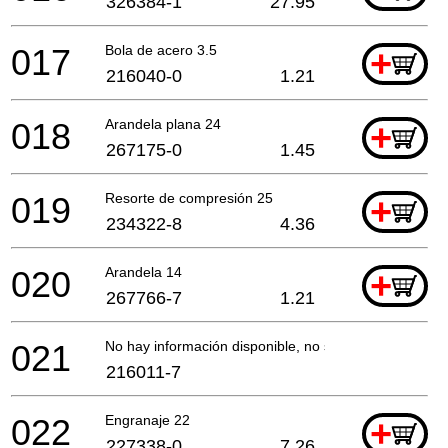
326384-1
27.95
017
Bola de acero 3.5
+
216040-0
1.21
018
Arandela plana 24
+
267175-0
1.45
019
Resorte de compresión 25
+
234322-8
4.36
020
Arandela 14
+
267766-7
1.21
021
No hay información disponible, no se puede pedir
216011-7
022
Engranaje 22
+
227338-0
7.26