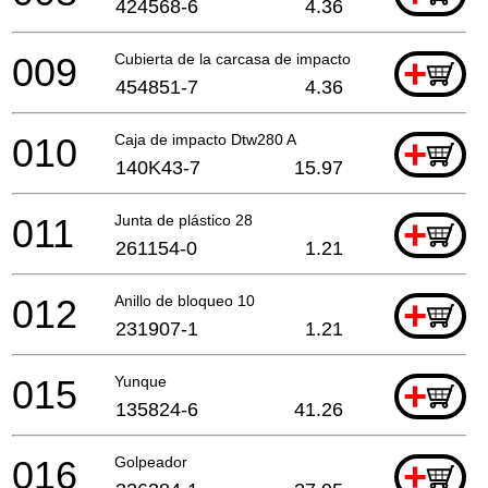
424568-6
4.36
009
Cubierta de la carcasa de impacto
+
454851-7
4.36
010
Caja de impacto Dtw280 A
+
140K43-7
15.97
011
Junta de plástico 28
+
261154-0
1.21
012
Anillo de bloqueo 10
+
231907-1
1.21
015
Yunque
+
135824-6
41.26
016
Golpeador
+