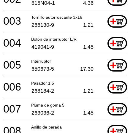
815N04-1
4.36
003
Tornillo autorroscante 3x16
+
266130-9
1.21
004
Botón de interruptor L/R
+
419041-9
1.45
005
Interruptor
+
650673-5
17.30
006
Pasador 1,5
+
268184-2
1.21
007
Pluma de goma 5
+
263036-2
1.45
008
Anillo de parada
+