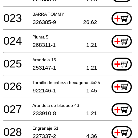
023
BARRA TOMMY
+
326385-9
26.62
024
Pluma 5
+
268311-1
1.21
025
Arandela 15
+
253147-1
1.21
026
Tornillo de cabeza hexagonal 4x25
+
922146-1
1.45
027
Arandela de bloqueo 43
+
233910-8
1.21
028
Engranaje 51
+
227337-2
4.36