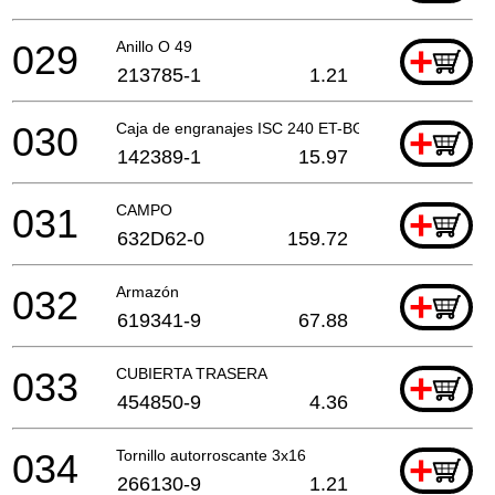
029
Anillo O 49
+
213785-1
1.21
030
Caja de engranajes ISC 240 ET-BG
+
142389-1
15.97
031
CAMPO
+
632D62-0
159.72
032
Armazón
+
619341-9
67.88
033
CUBIERTA TRASERA
+
454850-9
4.36
034
Tornillo autorroscante 3x16
+
266130-9
1.21