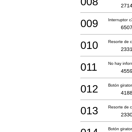
008
2714
009
Interruptor 
6507
010
Resorte de 
2331
011
No hay infor
4559
012
Botón girat
4188
013
Resorte de 
2330
Botón girat