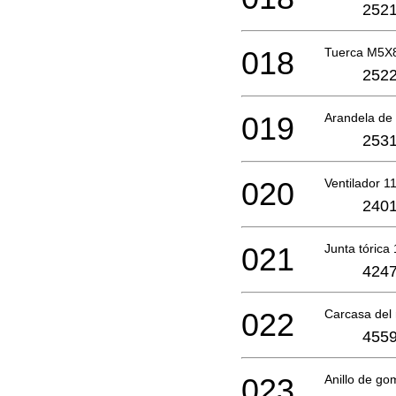
2521
018
Tuerca M5
2522
019
Arandela de
2531
020
Ventilador 
2401
021
Junta tóric
4247
022
Carcasa del
4559
023
Anillo de g