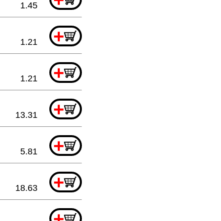
1.45
+
1.21
+
1.21
+
13.31
+
5.81
+
18.63
+