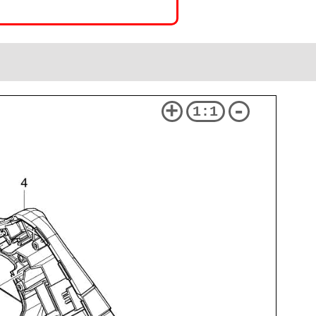
+
-
1:1