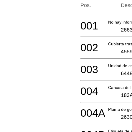
Pos.
Desc
001
No hay infor
2663
002
Cubierta tr
4559
003
Unidad de co
6448
004
Carcasa del
183
004A
Pluma de g
2630
Etiqueta de