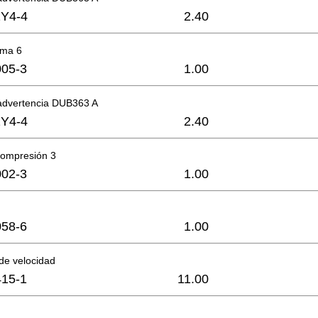
1Y4-4
2.40
oma 6
05-3
1.00
 advertencia DUB363 A
1Y4-4
2.40
compresión 3
02-3
1.00
58-6
1.00
de velocidad
15-1
11.00