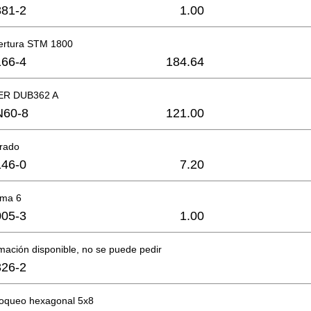
81-2
1.00
ertura STM 1800
66-4
184.64
R DUB362 A
N60-8
121.00
trado
46-0
7.20
oma 6
05-3
1.00
mación disponible, no se puede pedir
26-2
loqueo hexagonal 5x8