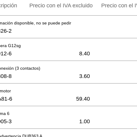
ripción
Precio con el IVA excluido
Precio con el I
mación disponible, no se puede pedir
26-2
asera G12sg
12-6
8.40
nexión (3 contactos)
08-8
3.60
 motor
A81-6
59.40
oma 6
05-3
1.00
 advertencia DUB363 A