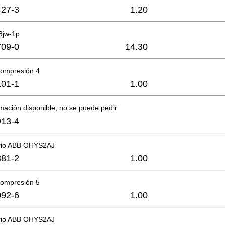
27-3
1.20
c3jw-1p
09-0
14.30
compresión 4
01-1
1.00
mación disponible, no se puede pedir
13-4
orio ABB OHYS2AJ
81-2
1.00
compresión 5
92-6
1.00
orio ABB OHYS2AJ