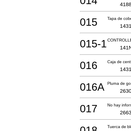
014
4188
015
Tapa de cob
1431
015-1
CONTROLLE
141
016
Caja de cen
1431
016A
Pluma de g
2630
017
No hay infor
2663
018
Tuerca de b