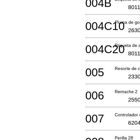
004B
801
004C10
Pluma de g
2630
004C20
Etiqueta de
801
005
Resorte de 
2330
006
Remache 2
2550
007
Controlador 
6204
Perilla 28