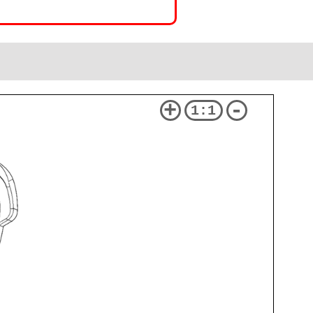
+
-
1:1