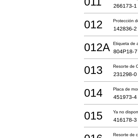
011
266173-1
012
Protección 
142836-2
012A
Etiqueta de 
804P18-7
013
Resorte de 
231298-0
014
Placa de mo
451973-4
015
Ya no dispon
416178-3
Resorte de 