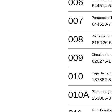
006
644514-5
007
Portaescobil
644513-7
008
Placa de no
815R26-5
009
Circuito de c
620275-1
010
Caja de car
187882-8
010A
Pluma de g
263005-3
Tornillo aut