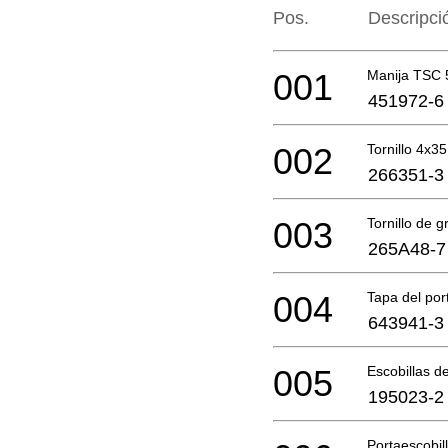
Pos.
Descripci
001
Manija TSC 
451972-6
002
Tornillo 4x35
266351-3
003
Tornillo de g
265A48-7
004
Tapa del por
643941-3
005
Escobillas d
195023-2
Portaescobil