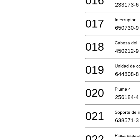
016
233173-6
017
Interruptor
650730-9
018
Cabeza del i
450212-9
019
Unidad de co
644808-8
020
Pluma 4
256184-4
021
Soporte de 
638571-3
022
Placa espac