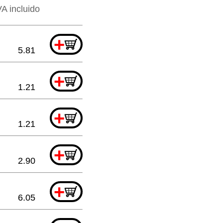
VA incluido
+
5.81
+
1.21
+
1.21
+
2.90
+
6.05