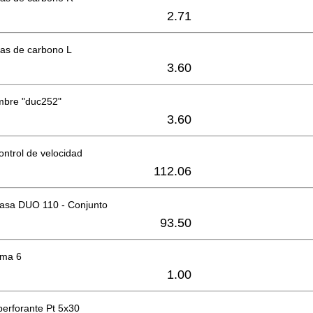
2.71
las de carbono L
3.60
mbre "duc252"
3.60
ontrol de velocidad
112.06
casa DUO 110 - Conjunto
93.50
oma 6
1.00
operforante Pt 5x30