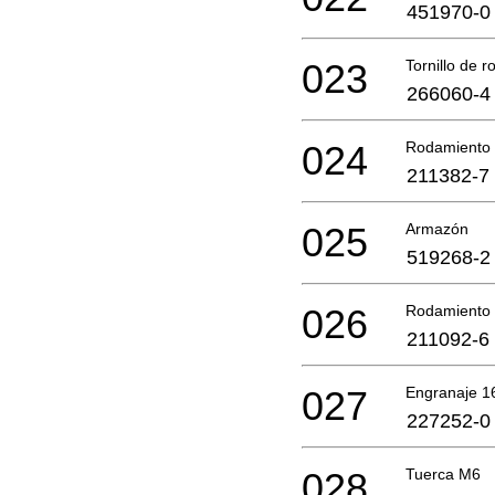
451970-0
023
Tornillo de r
266060-4
024
Rodamiento 
211382-7
025
Armazón
519268-2
026
Rodamiento 
211092-6
027
Engranaje 1
227252-0
028
Tuerca M6