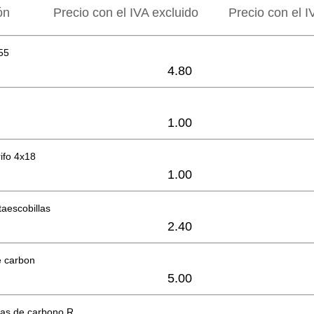
ón
Precio con el IVA excluido
Precio con el I
55
4.80
1.00
rifo 4x18
1.00
taescobillas
2.40
e carbon
5.00
las de carbono R