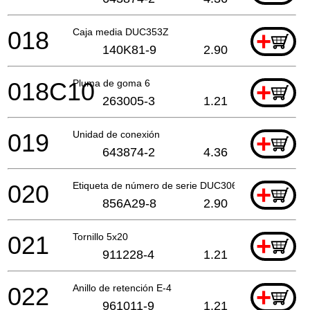
018
Caja media DUC353Z
+
140K81-9
2.90
018C10
Pluma de goma 6
+
263005-3
1.21
019
Unidad de conexión
+
643874-2
4.36
020
Etiqueta de número de serie DUC306
+
856A29-8
2.90
021
Tornillo 5x20
+
911228-4
1.21
022
Anillo de retención E-4
+
961011-9
1.21