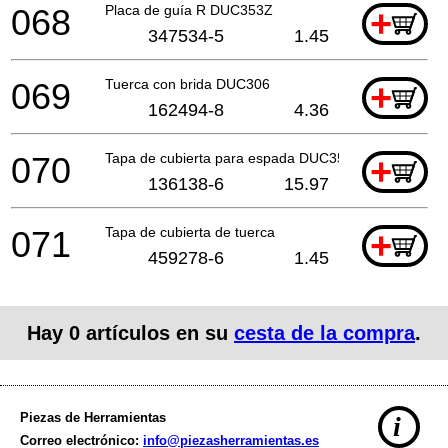
068
Placa de guía R DUC353Z
+
347534-5
1.45
069
Tuerca con brida DUC306
+
162494-8
4.36
070
Tapa de cubierta para espada DUC353Z
+
136138-6
15.97
071
Tapa de cubierta de tuerca
+
459278-6
1.45
Hay
0
artículos en su
cesta de la compra
.
Piezas de Herramientas
i
Correo electrónico:
info@piezasherramientas.es