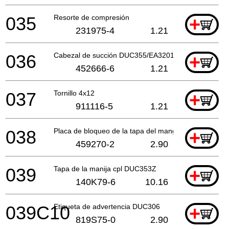
035
Resorte de compresión
+
231975-4
1.21
036
Cabezal de succión DUC355/EA3201S A
+
452666-6
1.21
037
Tornillo 4x12
+
911116-5
1.21
038
Placa de bloqueo de la tapa del mango DUC353Z
+
459270-2
2.90
039
Tapa de la manija cpl DUC353Z
+
140K79-6
10.16
039C10
Etiqueta de advertencia DUC306
+
819S75-0
2.90