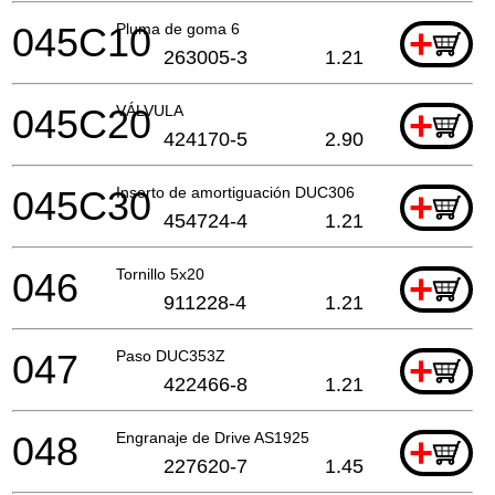
045C10
Pluma de goma 6
+
263005-3
1.21
045C20
VÁLVULA
+
424170-5
2.90
045C30
Inserto de amortiguación DUC306
+
454724-4
1.21
046
Tornillo 5x20
+
911228-4
1.21
047
Paso DUC353Z
+
422466-8
1.21
048
Engranaje de Drive AS1925
+
227620-7
1.45