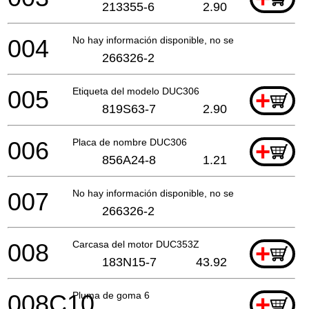
213355-6
2.90
004
No hay información disponible, no se puede pedir
266326-2
005
Etiqueta del modelo DUC306
+
819S63-7
2.90
006
Placa de nombre DUC306
+
856A24-8
1.21
007
No hay información disponible, no se puede pedir
266326-2
008
Carcasa del motor DUC353Z
+
183N15-7
43.92
008C10
Pluma de goma 6
+