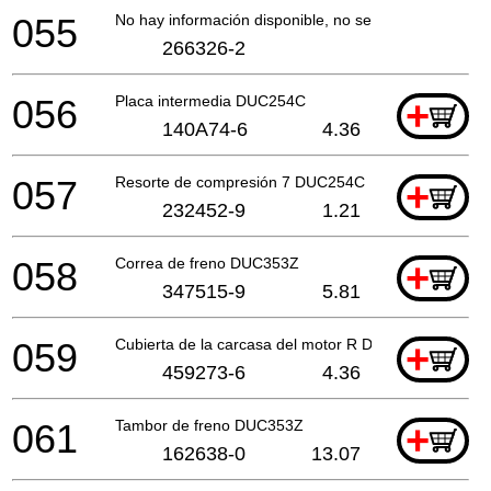
055
No hay información disponible, no se puede pedir
266326-2
056
Placa intermedia DUC254C
+
140A74-6
4.36
057
Resorte de compresión 7 DUC254C
+
232452-9
1.21
058
Correa de freno DUC353Z
+
347515-9
5.81
059
Cubierta de la carcasa del motor R DUC353Z
+
459273-6
4.36
061
Tambor de freno DUC353Z
+
162638-0
13.07