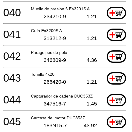
040
Muelle de presión 6 Ea3201S A
+
234210-9
1.21
041
Guía Ea3200S A
+
313212-9
1.21
042
Paragolpes de polo
+
346809-9
4.36
043
Tornillo 4x20
+
266420-0
1.21
044
Capturador de cadena DUC353Z
+
347516-7
1.45
045
Carcasa del motor DUC353Z
+
183N15-7
43.92