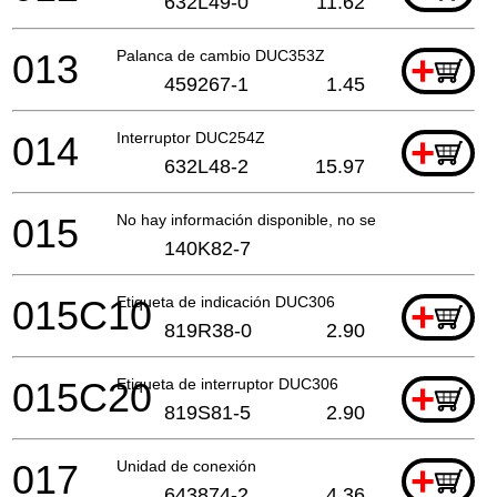
632L49-0
11.62
013
Palanca de cambio DUC353Z
+
459267-1
1.45
014
Interruptor DUC254Z
+
632L48-2
15.97
015
No hay información disponible, no se puede pedir
140K82-7
015C10
Etiqueta de indicación DUC306
+
819R38-0
2.90
015C20
Etiqueta de interruptor DUC306
+
819S81-5
2.90
017
Unidad de conexión
+
643874-2
4.36