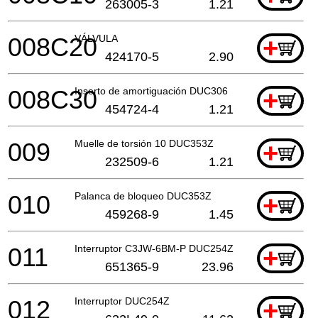
263005-3
1.21
008C20
VÁLVULA
+
424170-5
2.90
008C30
Inserto de amortiguación DUC306
+
454724-4
1.21
009
Muelle de torsión 10 DUC353Z
+
232509-6
1.21
010
Palanca de bloqueo DUC353Z
+
459268-9
1.45
011
Interruptor C3JW-6BM-P DUC254Z
+
651365-9
23.96
012
Interruptor DUC254Z
+