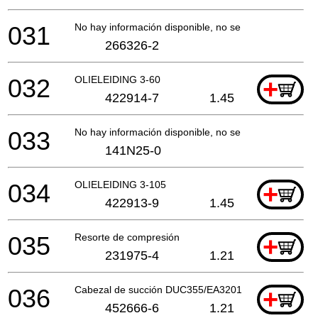
031
No hay información disponible, no se puede pedir
266326-2
032
OLIELEIDING 3-60
+
422914-7
1.45
033
No hay información disponible, no se puede pedir
141N25-0
034
OLIELEIDING 3-105
+
422913-9
1.45
035
Resorte de compresión
+
231975-4
1.21
036
Cabezal de succión DUC355/EA3201S A
+
452666-6
1.21