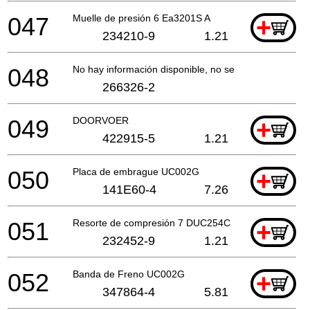
047
Muelle de presión 6 Ea3201S A
+
234210-9
1.21
048
No hay información disponible, no se puede pedir
266326-2
049
DOORVOER
+
422915-5
1.21
050
Placa de embrague UC002G
+
141E60-4
7.26
051
Resorte de compresión 7 DUC254C
+
232452-9
1.21
052
Banda de Freno UC002G
+
347864-4
5.81