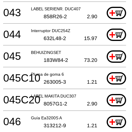
043
LABEL SERIENR. DUC407
+
858R26-2
2.90
044
Interruptor DUC254Z
+
632L48-2
15.97
045
BEHUIZINGSET
+
183W84-2
73.20
045C10
Pluma de goma 6
+
263005-3
1.21
045C20
LABEL MAKITA DUC307
+
8057G1-2
2.90
046
Guía Ea3200S A
+
313212-9
1.21