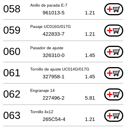
058
Anillo de parada E-7
+
961013-5
1.21
059
Pasaje UC016G/017G
+
422833-7
1.21
060
Pasador de ajuste
+
326310-0
1.45
061
Tornillo de ajuste UC014G/017G
+
327958-1
1.45
062
Engranaje 14
+
227496-2
5.81
063
Tornillo 4x12
+
265C54-4
1.21