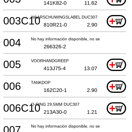
141K82-0
11.62
003C10
WAARSCHUWINGSLABEL DUC307
+
810R21-0
2.90
004
No hay información disponible, no se puede pedir
266326-2
005
VOORHANDGREEP
+
413J75-4
13.07
006
TANKDOP
+
162C20-1
2.90
006C10
O-RING 29,5MM DUC307
+
213A30-0
1.21
007
No hay información disponible, no se puede pedir