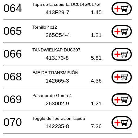
064
Tapa de la cubierta UC014G/017G
+
413F29-7
1.45
065
Tornillo 4x12
+
265C54-4
1.21
066
TANDWIELKAP DUC307
+
413J73-8
5.81
068
EJE DE TRANSMISIÓN
+
142665-3
4.36
069
Pasador de Goma 4
+
263002-9
1.21
070
Toggle de liberación rápida
+
142235-8
7.26