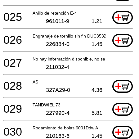
025
Anillo de retención E-4
+
961011-9
1.21
026
Engranaje de tornillo sin fin DUC353Z
+
226884-0
1.45
027
No hay información disponible, no se puede pedir
211032-4
028
AS
+
327A29-0
4.36
029
TANDWIEL 73
+
227990-4
5.81
030
Rodamiento de bolas 6001Ddw A
+
210163-6
1.45