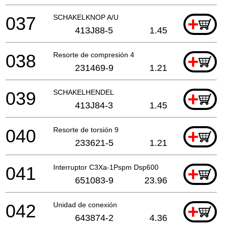
037
SCHAKELKNOP A/U
+
413J88-5
1.45
038
Resorte de compresión 4
+
231469-9
1.21
039
SCHAKELHENDEL
+
413J84-3
1.45
040
Resorte de torsión 9
+
233621-5
1.21
041
Interruptor C3Xa-1Pspm Dsp600
+
651083-9
23.96
042
Unidad de conexión
+
643874-2
4.36