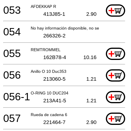
053
AFDEKKAP R
+
413J85-1
2.90
054
No hay información disponible, no se puede pedir
266326-2
055
REMTROMMEL
+
162B78-4
10.16
056
Anillo O 10 Duc353
+
213060-5
1.21
056-1
O-RING 10 DUC204
+
213A41-5
1.21
057
Rueda de cadena 6
+
221464-7
2.90