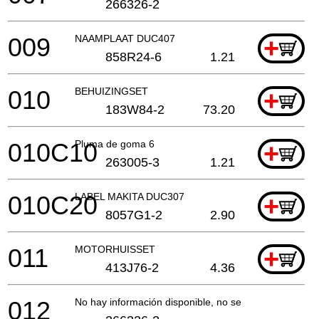
266326-2
009
NAAMPLAAT DUC407
+
858R24-6
1.21
010
BEHUIZINGSET
+
183W84-2
73.20
010C10
Pluma de goma 6
+
263005-3
1.21
010C20
LABEL MAKITA DUC307
+
8057G1-2
2.90
011
MOTORHUISSET
+
413J76-2
4.36
012
No hay información disponible, no se puede pedir