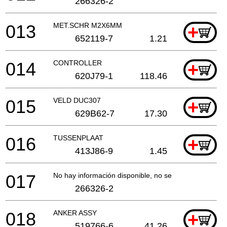
266326-2
013
MET.SCHR M2X6MM
+
652119-7
1.21
014
CONTROLLER
+
620J79-1
118.46
015
VELD DUC307
+
629B62-7
17.30
016
TUSSENPLAAT
+
413J86-9
1.45
017
No hay información disponible, no se puede pedir
266326-2
018
ANKER ASSY
+
519766-6
41.26