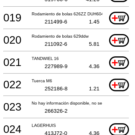
019
Rodamiento de bolas 626ZZ DUH604S
+
211499-6
1.45
020
Rodamiento de bolas 629ddw
+
211092-6
5.81
021
TANDWIEL 16
+
227989-9
4.36
022
Tuerca M6
+
252186-8
1.21
023
No hay información disponible, no se puede pedir
266326-2
024
LAGERHUIS
+
413J72-0
4.36