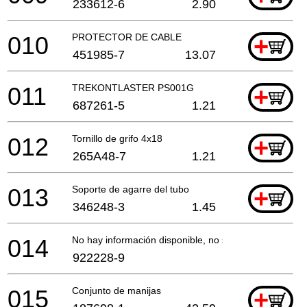
233612-6
2.90
010
PROTECTOR DE CABLE
+
451985-7
13.07
011
TREKONTLASTER PS001G
+
687261-5
1.21
012
Tornillo de grifo 4x18
+
265A48-7
1.21
013
Soporte de agarre del tubo
+
346248-3
1.45
014
No hay información disponible, no se puede pedir
922228-9
015
Conjunto de manijas
+