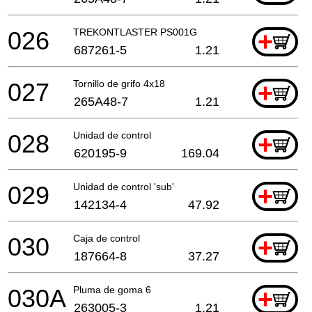
026
TREKONTLASTER PS001G
+
687261-5
1.21
027
Tornillo de grifo 4x18
+
265A48-7
1.21
028
Unidad de control
+
620195-9
169.04
029
Unidad de control 'sub'
+
142134-4
47.92
030
Caja de control
+
187664-8
37.27
030A
Pluma de goma 6
+
263005-3
1.21