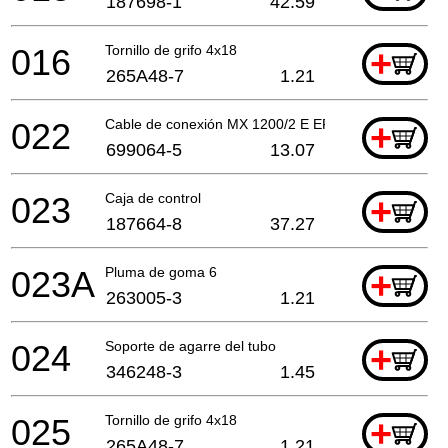
187698-1
42.59
016
Tornillo de grifo 4x18
+
265A48-7
1.21
022
Cable de conexión MX 1200/2 E EF
+
699064-5
13.07
023
Caja de control
+
187664-8
37.27
023A
Pluma de goma 6
+
263005-3
1.21
024
Soporte de agarre del tubo
+
346248-3
1.45
025
Tornillo de grifo 4x18
+
265A48-7
1.21