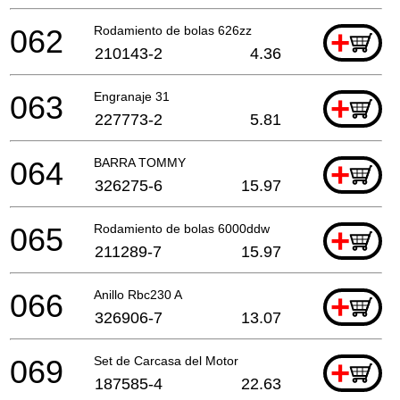
062
Rodamiento de bolas 626zz
+
210143-2
4.36
063
Engranaje 31
+
227773-2
5.81
064
BARRA TOMMY
+
326275-6
15.97
065
Rodamiento de bolas 6000ddw
+
211289-7
15.97
066
Anillo Rbc230 A
+
326906-7
13.07
069
Set de Carcasa del Motor
+
187585-4
22.63