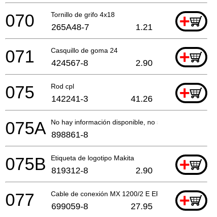
070
Tornillo de grifo 4x18
+
265A48-7
1.21
071
Casquillo de goma 24
+
424567-8
2.90
075
Rod cpl
+
142241-3
41.26
075A
No hay información disponible, no se puede pedir
898861-8
075B
Etiqueta de logotipo Makita
+
819312-8
2.90
077
Cable de conexión MX 1200/2 E EF
+
699059-8
27.95