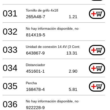
031
Tornillo de grifo 4x18
+
265A48-7
1.21
032
No hay información disponible, no se puede pedir
814X19-5
033
Unidad de conexión 14.4V (3 Cont.)
+
643867-9
13.31
034
Distanciador
+
451601-1
2.90
035
Percha
+
168478-4
5.81
036
No hay información disponible, no se puede pedir
922228-9