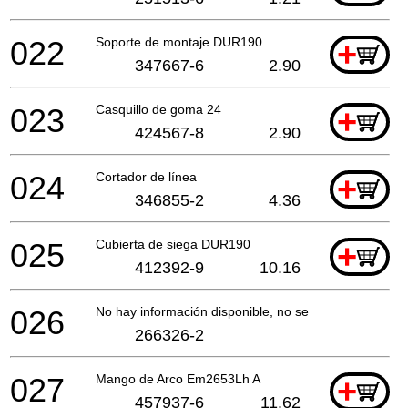
022
Soporte de montaje DUR190
+
347667-6
2.90
023
Casquillo de goma 24
+
424567-8
2.90
024
Cortador de línea
+
346855-2
4.36
025
Cubierta de siega DUR190
+
412392-9
10.16
026
No hay información disponible, no se puede pedir
266326-2
027
Mango de Arco Em2653Lh A
+
457937-6
11.62