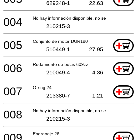
629248-1
22.63
004
No hay información disponible, no se puede pedir
210215-3
005
Conjunto de motor DUR190
+
510449-1
27.95
006
Rodamiento de bolas 609zz
+
210049-4
4.36
007
O-ring 24
+
213380-7
1.21
008
No hay información disponible, no se puede pedir
210215-3
009
Engranaje 26
+