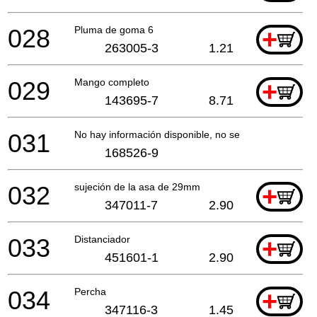
028
Pluma de goma 6
+
263005-3
1.21
029
Mango completo
+
143695-7
8.71
031
No hay información disponible, no se puede pedir
168526-9
032
sujeción de la asa de 29mm
+
347011-7
2.90
033
Distanciador
+
451601-1
2.90
034
Percha
+
347116-3
1.45