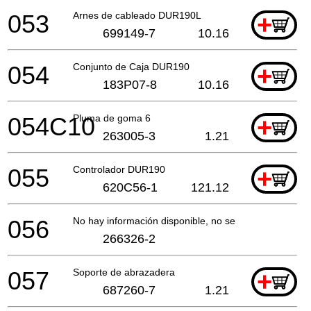
053
Arnes de cableado DUR190L
+
699149-7
10.16
054
Conjunto de Caja DUR190
+
183P07-8
10.16
054C10
Pluma de goma 6
+
263005-3
1.21
055
Controlador DUR190
+
620C56-1
121.12
056
No hay información disponible, no se puede pedir
266326-2
057
Soporte de abrazadera
+
687260-7
1.21