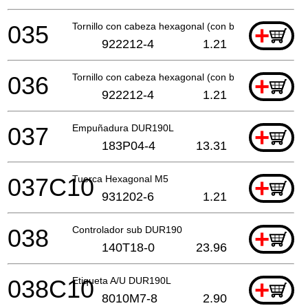
035
Tornillo con cabeza hexagonal (con brida) M5x12
+
922212-4
1.21
036
Tornillo con cabeza hexagonal (con brida) M5x12
+
922212-4
1.21
037
Empuñadura DUR190L
+
183P04-4
13.31
037C10
Tuerca Hexagonal M5
+
931202-6
1.21
038
Controlador sub DUR190
+
140T18-0
23.96
038C10
Etiqueta A/U DUR190L
+
8010M7-8
2.90