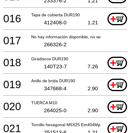
233376-2
1.21
016
Tapa de cubierta DUR190
+
412408-0
1.21
017
No hay información disponible, no se puede pedir
266326-2
018
Giradiscos DUR190
+
140T23-7
7.26
019
Anillo de brida DUR190
+
347668-4
2.90
020
TUERCA M10
+
264025-0
2.90
021
Tornillo hexagonal M5X25 Em404Mp
+
251513-6
1.21