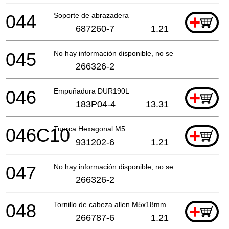
044
Soporte de abrazadera
+
687260-7
1.21
045
No hay información disponible, no se puede pedir
266326-2
046
Empuñadura DUR190L
+
183P04-4
13.31
046C10
Tuerca Hexagonal M5
+
931202-6
1.21
047
No hay información disponible, no se puede pedir
266326-2
048
Tornillo de cabeza allen M5x18mm
+
266787-6
1.21