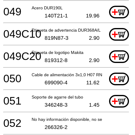
049
Acero DUR190L
+
140T21-1
19.96
049C10
Etiqueta de advertencia DUR368A/L
+
819N87-3
2.90
049C20
Etiqueta de logotipo Makita
+
819312-8
2.90
050
Cable de alimentación 3x1,0 H07 RN-F EU
+
699090-4
11.62
051
Soporte de agarre del tubo
+
346248-3
1.45
052
No hay información disponible, no se puede pedir
266326-2