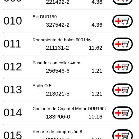
221492-2
4.36
010
Eje DUR190
+
327542-2
4.36
011
Rodamiento de bolas 6001dw
+
211131-2
11.62
012
Pasador con collar 4mm
+
256546-6
1.21
013
Anillo O 5
+
213021-5
1.21
014
Conjunto de Caja del Motor DUR190U
+
183P06-0
10.16
015
Resorte de compresión 8
+