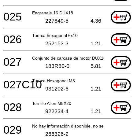
025
Engranaje 16 DUX18
+
227849-5
4.36
026
Tuerca hexagonal 6x10
+
252153-3
1.21
027
Conjunto de carcasa de motor DUX18
+
183R80-0
5.81
027C10
Tuerca Hexagonal M5
+
931202-6
1.21
028
Tornillo Allen M5X20
+
922234-4
1.21
029
No hay información disponible, no se puede pedir
266326-2