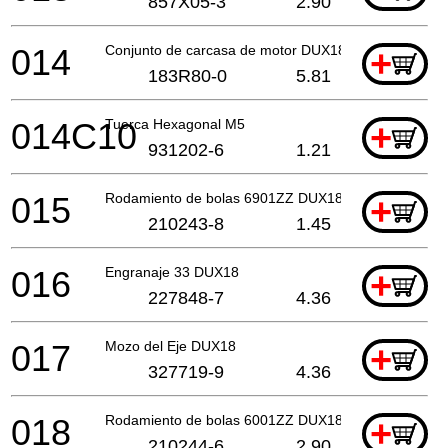
857X05-3
2.90
014
Conjunto de carcasa de motor DUX18
+
183R80-0
5.81
014C10
Tuerca Hexagonal M5
+
931202-6
1.21
015
Rodamiento de bolas 6901ZZ DUX18
+
210243-8
1.45
016
Engranaje 33 DUX18
+
227848-7
4.36
017
Mozo del Eje DUX18
+
327719-9
4.36
018
Rodamiento de bolas 6001ZZ DUX18
+
210244-6
2.90