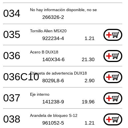
034
No hay información disponible, no se puede pedir
266326-2
035
Tornillo Allen M5X20
+
922234-4
1.21
036
Acero B DUX18
+
140X34-6
21.30
036C10
Etiqueta de advertencia DUX18
+
8029L8-6
2.90
037
Eje interno
+
141238-9
19.96
038
Arandela de bloqueo S-12
+
961052-5
1.21