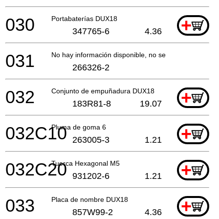
030
Portabaterías DUX18
+
347765-6
4.36
031
No hay información disponible, no se puede pedir
266326-2
032
Conjunto de empuñadura DUX18
+
183R81-8
19.07
032C10
Pluma de goma 6
+
263005-3
1.21
032C20
Tuerca Hexagonal M5
+
931202-6
1.21
033
Placa de nombre DUX18
+
857W99-2
4.36