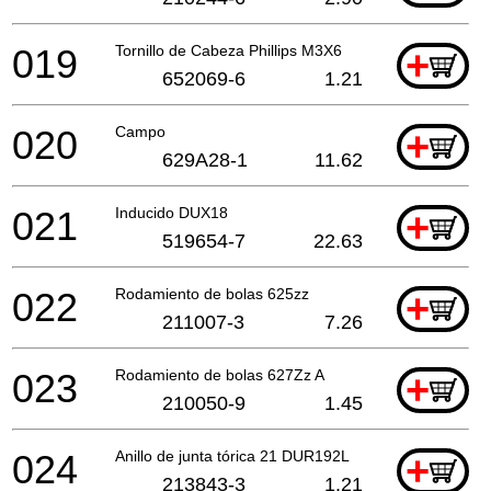
019
Tornillo de Cabeza Phillips M3X6
+
652069-6
1.21
020
Campo
+
629A28-1
11.62
021
Inducido DUX18
+
519654-7
22.63
022
Rodamiento de bolas 625zz
+
211007-3
7.26
023
Rodamiento de bolas 627Zz A
+
210050-9
1.45
024
Anillo de junta tórica 21 DUR192L
+
213843-3
1.21