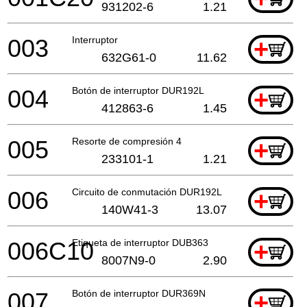
931202-6
1.21
003
Interruptor
+
632G61-0
11.62
004
Botón de interruptor DUR192L
+
412863-6
1.45
005
Resorte de compresión 4
+
233101-1
1.21
006
Circuito de conmutación DUR192L
+
140W41-3
13.07
006C10
Etiqueta de interruptor DUB363
+
8007N9-0
2.90
007
Botón de interruptor DUR369N
+