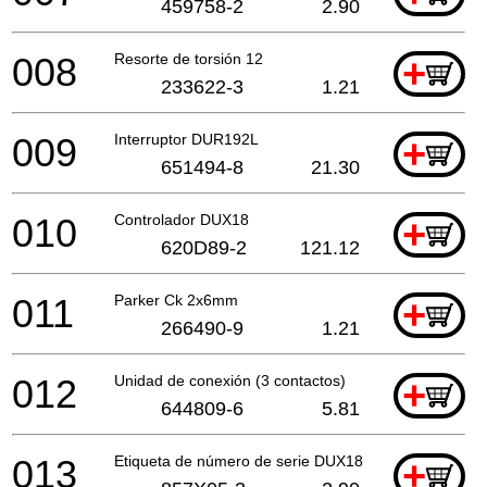
459758-2
2.90
008
Resorte de torsión 12
+
233622-3
1.21
009
Interruptor DUR192L
+
651494-8
21.30
010
Controlador DUX18
+
620D89-2
121.12
011
Parker Ck 2x6mm
+
266490-9
1.21
012
Unidad de conexión (3 contactos)
+
644809-6
5.81
013
Etiqueta de número de serie DUX18
+