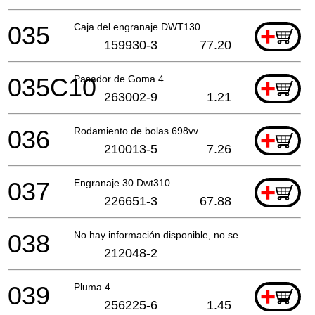
035
Caja del engranaje DWT130
+
159930-3
77.20
035C10
Pasador de Goma 4
+
263002-9
1.21
036
Rodamiento de bolas 698vv
+
210013-5
7.26
037
Engranaje 30 Dwt310
+
226651-3
67.88
038
No hay información disponible, no se puede pedir
212048-2
039
Pluma 4
+
256225-6
1.45