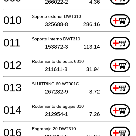
266022-2
4.36
010
Soporte exterior DWT310
+
325688-8
286.16
011
Soporte Interno DWT310
+
153872-3
113.14
012
Rodamiento de bolas 6810
+
211611-8
31.94
013
SLUITRING 60 WT001G
+
267282-9
8.72
014
Rodamiento de agujas 810
+
212954-1
7.26
016
Engranaje 20 DWT310
+