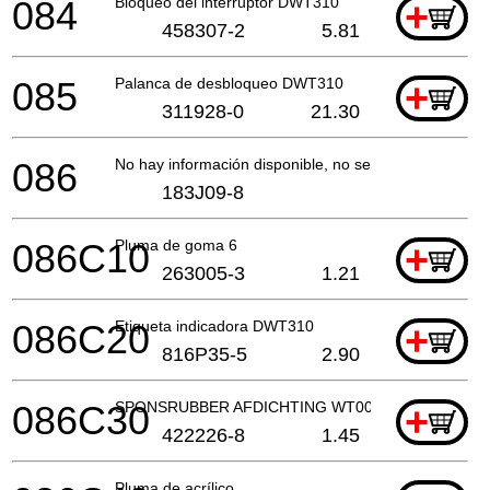
084
Bloqueo del interruptor DWT310
+
458307-2
5.81
085
Palanca de desbloqueo DWT310
+
311928-0
21.30
086
No hay información disponible, no se puede pedir
183J09-8
086C10
Pluma de goma 6
+
263005-3
1.21
086C20
Etiqueta indicadora DWT310
+
816P35-5
2.90
086C30
SPONSRUBBER AFDICHTING WT001G
+
422226-8
1.45
Pluma de acrílico