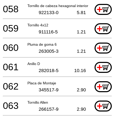
058
Tornillo de cabeza hexagonal interior M4X18Mm
+
922133-0
5.81
059
Tornillo 4x12
+
911116-5
1.21
060
Pluma de goma 6
+
263005-3
1.21
061
Anillo D
+
282018-5
10.16
062
Placa de Montaje
+
345517-9
2.90
063
Tornillo Allen
+
266157-9
2.90