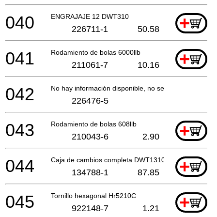
040
ENGRAJAJE 12 DWT310
+
226711-1
50.58
041
Rodamiento de bolas 6000llb
+
211061-7
10.16
042
No hay información disponible, no se puede pedir
226476-5
043
Rodamiento de bolas 608llb
+
210043-6
2.90
044
Caja de cambios completa DWT1310
+
134788-1
87.85
045
Tornillo hexagonal Hr5210C
+
922148-7
1.21