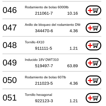
046
Rodamiento de bolas 6000llb
+
211061-7
10.16
047
Anillo de bloqueo del rodamiento DWT310
+
344470-6
4.36
048
Tornillo 4X10
+
911111-5
1.21
049
Inducido 18V DWT310
+
519497-7
63.89
050
Rodamiento de bolas 607lb
+
211023-5
4.36
051
Tornillo hexagonal
+
922123-3
1.21