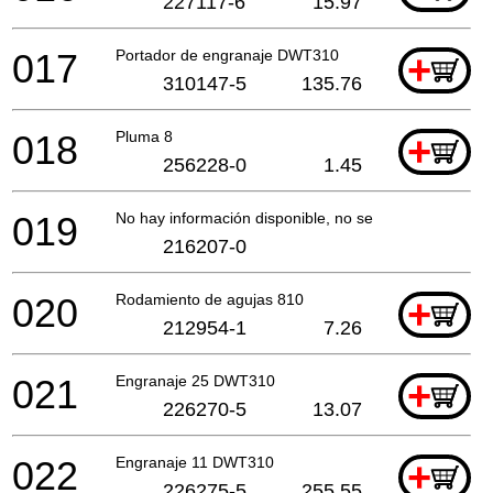
227117-6
15.97
017
Portador de engranaje DWT310
+
310147-5
135.76
018
Pluma 8
+
256228-0
1.45
019
No hay información disponible, no se puede pedir
216207-0
020
Rodamiento de agujas 810
+
212954-1
7.26
021
Engranaje 25 DWT310
+
226270-5
13.07
022
Engranaje 11 DWT310
+
226275-5
255.55