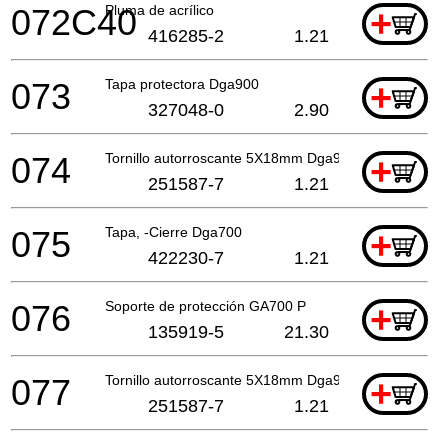
072C40
Pluma de acrílico
+
416285-2
1.21
073
Tapa protectora Dga900
+
327048-0
2.90
074
Tornillo autorroscante 5X18mm Dga900
+
251587-7
1.21
075
Tapa, -Cierre Dga700
+
422230-7
1.21
076
Soporte de protección GA700 P
+
135919-5
21.30
077
Tornillo autorroscante 5X18mm Dga900
+
251587-7
1.21