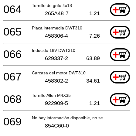
064
Tornillo de grifo 4x18
+
265A48-7
1.21
065
Placa intermedia DWT310
+
458306-4
7.26
066
Inducido 18V DWT310
+
629337-2
63.89
067
Carcasa del motor DWT310
+
458302-2
34.61
068
Tornillo Allen M4X35
+
922909-5
1.21
069
No hay información disponible, no se puede pedir
854C60-0