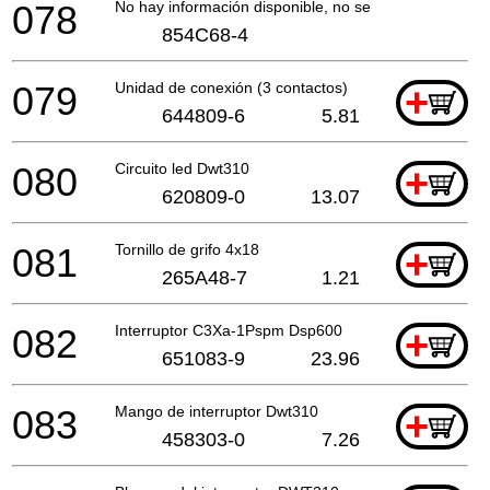
078
No hay información disponible, no se puede pedir
854C68-4
079
Unidad de conexión (3 contactos)
+
644809-6
5.81
080
Circuito led Dwt310
+
620809-0
13.07
081
Tornillo de grifo 4x18
+
265A48-7
1.21
082
Interruptor C3Xa-1Pspm Dsp600
+
651083-9
23.96
083
Mango de interruptor Dwt310
+
458303-0
7.26