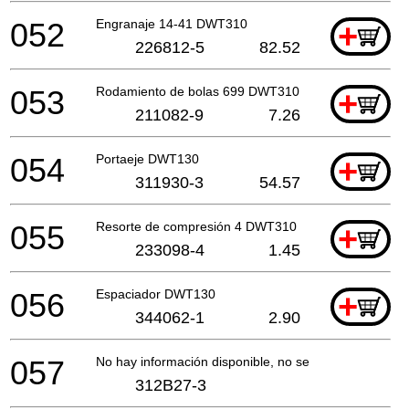
052
Engranaje 14-41 DWT310
+
226812-5
82.52
053
Rodamiento de bolas 699 DWT310
+
211082-9
7.26
054
Portaeje DWT130
+
311930-3
54.57
055
Resorte de compresión 4 DWT310
+
233098-4
1.45
056
Espaciador DWT130
+
344062-1
2.90
057
No hay información disponible, no se puede pedir
312B27-3