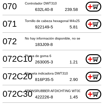
070
Controlador DWT310
+
632L40-8
239.58
071
Tornillo de cabeza hexagonal M4x25
+
922149-5
5.81
072
No hay información disponible, no se puede pedir
183J09-8
072C10
Pluma de goma 6
+
263005-3
1.21
072C20
Etiqueta indicadora DWT310
+
816P35-5
2.90
072C30
SPONSRUBBER AFDICHTING WT001G
+
422226-8
1.45