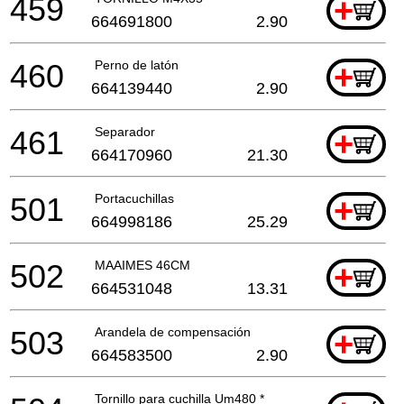
459
+
664691800
2.90
460
Perno de latón
+
664139440
2.90
461
Separador
+
664170960
21.30
501
Portacuchillas
+
664998186
25.29
502
MAAIMES 46CM
+
664531048
13.31
503
Arandela de compensación
+
664583500
2.90
Tornillo para cuchilla Um480 *