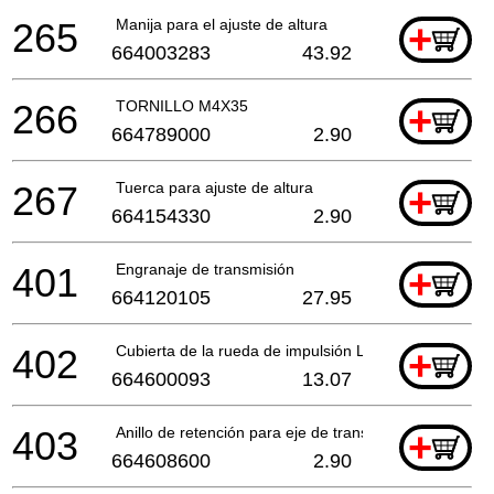
265
Manija para el ajuste de altura
+
664003283
43.92
266
TORNILLO M4X35
+
664789000
2.90
267
Tuerca para ajuste de altura
+
664154330
2.90
401
Engranaje de transmisión
+
664120105
27.95
402
Cubierta de la rueda de impulsión Li Eum480*
+
664600093
13.07
403
Anillo de retención para eje de transmisión
+
664608600
2.90