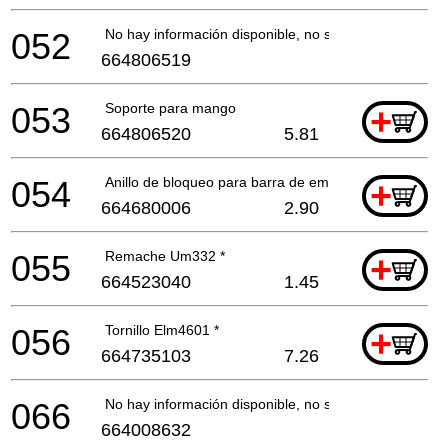
052
No hay información disponible, no se puede pedir
664806519
053
Soporte para mango
+
664806520
5.81
054
Anillo de bloqueo para barra de empuje
+
664680006
2.90
055
Remache Um332 *
+
664523040
1.45
056
Tornillo Elm4601 *
+
664735103
7.26
066
No hay información disponible, no se puede pedir
664008632