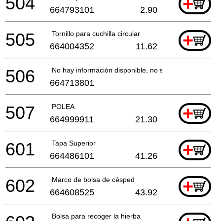
504
+
664793101
2.90
505
Tornillo para cuchilla circular
+
664004352
11.62
506
No hay información disponible, no se puede pedir
664713801
507
POLEA
+
664999911
21.30
601
Tapa Superior
+
664486101
41.26
602
Marco de bolsa de césped
+
664608525
43.92
Bolsa para recoger la hierba