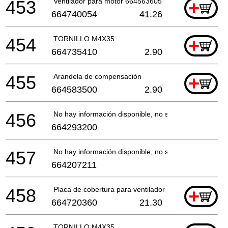
453
Ventilador para motor 664563605
+
664740054
41.26
454
TORNILLO M4X35
+
664735410
2.90
455
Arandela de compensación
+
664583500
2.90
456
No hay información disponible, no se puede pedir
664293200
457
No hay información disponible, no se puede pedir
664207211
458
Placa de cobertura para ventilador
+
664720360
21.30
TORNILLO M4X35