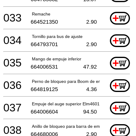
033
Remache
+
664521350
2.90
034
Tornillo para bus de ajuste
+
664793701
2.90
035
Mango de empuje inferior
+
664006531
47.92
036
Perno de bloqueo para Boom de empuje Elm4100 *
+
664819125
4.36
037
Empuje del auge superior Elm4601
+
664006604
94.50
038
Anillo de bloqueo para barra de empuje
+
664680006
2.90