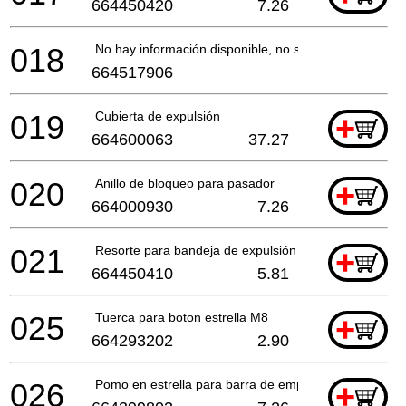
664450420
7.26
018
No hay información disponible, no se puede pedir
664517906
019
Cubierta de expulsión
+
664600063
37.27
020
Anillo de bloqueo para pasador
+
664000930
7.26
021
Resorte para bandeja de expulsión Re
+
664450410
5.81
025
Tuerca para boton estrella M8
+
664293202
2.90
026
Pomo en estrella para barra de empuje
+