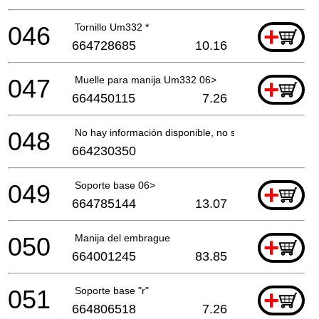
046
Tornillo Um332 *
+
664728685
10.16
047
Muelle para manija Um332 06>
+
664450115
7.26
048
No hay información disponible, no se puede pedir
664230350
049
Soporte base 06>
+
664785144
13.07
050
Manija del embrague
+
664001245
83.85
051
Soporte base "r"
+
664806518
7.26