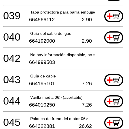
039
Tapa protectora para barra empujadora
+
664566112
2.90
040
Guía del cable del gas
+
664192000
2.90
042
No hay información disponible, no se puede pedir
664999503
043
Guía de cable
+
664195101
7.26
044
Varilla media 06> (acortable)
+
664010250
7.26
045
Palanca de freno del motor 06>
+
664322881
26.62