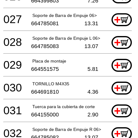
664399803
7.26
027
Soporte de Barra de Empuje 06>
+
664785081
13.31
028
Soporte de Barra de Empuje L 06>
+
664785083
13.07
029
Placa de montaje
+
664551575
5.81
030
TORNILLO M4X35
+
664691810
4.36
031
Tuerca para la cubierta de corte
+
664155000
2.90
032
Soporte de Barra de Empuje R 06>
+
664785082
13.07