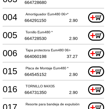
664728680
004
Amortiguador Eum480 06>*
+
664291150
2.90
005
Tornillo Eum480 *
+
664728530
2.90
006
Tapa protectora Eum480 06>
+
664060198
37.27
015
Placa de Montaje Eum480 *
+
664545152
2.90
016
TORNILLO M4X35
+
664731350
2.90
017
Resorte para bandeja de expulsión Li
+