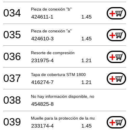
034
Pieza de conexión "b"
+
424611-1
1.45
035
Pieza de conexión "a"
+
424610-3
1.45
036
Resorte de compresión
+
231975-4
1.21
037
Tapa de cobertura STM 1800
+
416274-7
1.21
038
No hay información disponible, no se puede pedir
454825-8
039
Muelle para la protección de la mano
+
233174-4
1.45