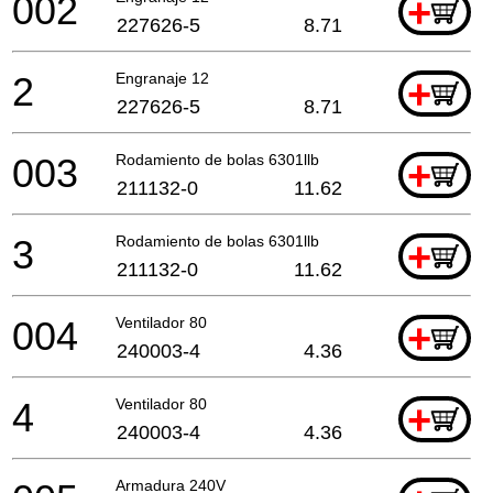
002
+
227626-5
8.71
2
Engranaje 12
+
227626-5
8.71
003
Rodamiento de bolas 6301llb
+
211132-0
11.62
3
Rodamiento de bolas 6301llb
+
211132-0
11.62
004
Ventilador 80
+
240003-4
4.36
4
Ventilador 80
+
240003-4
4.36
Armadura 240V