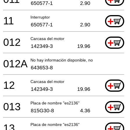
650577-1
2.90
11
Interruptor
+
650577-1
2.90
012
Carcasa del motor
+
142349-3
19.96
012A
No hay información disponible, no se puede pedir
643653-8
12
Carcasa del motor
+
142349-3
19.96
013
Placa de nombre "es2136"
+
815G30-8
4.36
13
Placa de nombre "es2136"
+