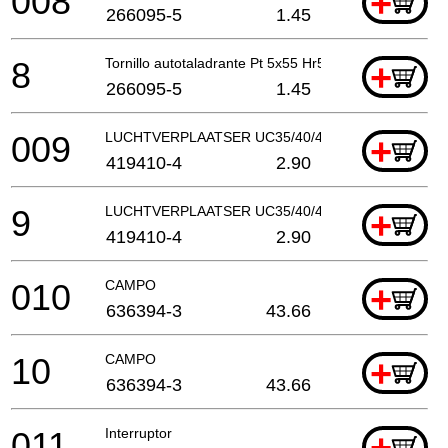
008
+
266095-5
1.45
8
Tornillo autotaladrante Pt 5x55 Hr5001C A
+
266095-5
1.45
009
LUCHTVERPLAATSER UC35/40/4530*
+
419410-4
2.90
9
LUCHTVERPLAATSER UC35/40/4530*
+
419410-4
2.90
010
CAMPO
+
636394-3
43.66
10
CAMPO
+
636394-3
43.66
011
Interruptor
+