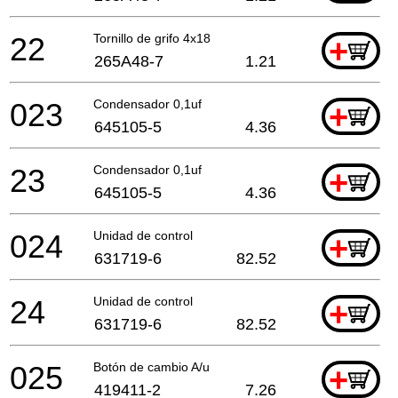
22
Tornillo de grifo 4x18
+
265A48-7
1.21
023
Condensador 0,1uf
+
645105-5
4.36
23
Condensador 0,1uf
+
645105-5
4.36
024
Unidad de control
+
631719-6
82.52
24
Unidad de control
+
631719-6
82.52
025
Botón de cambio A/u
+
419411-2
7.26