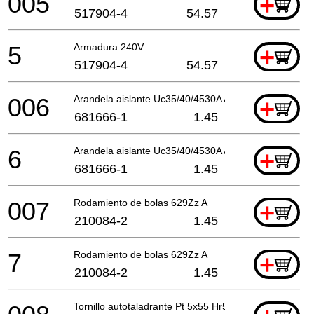
005
+
517904-4
54.57
5
Armadura 240V
+
517904-4
54.57
006
Arandela aislante Uc35/40/4530A A
+
681666-1
1.45
6
Arandela aislante Uc35/40/4530A A
+
681666-1
1.45
007
Rodamiento de bolas 629Zz A
+
210084-2
1.45
7
Rodamiento de bolas 629Zz A
+
210084-2
1.45
Tornillo autotaladrante Pt 5x55 Hr5001C A