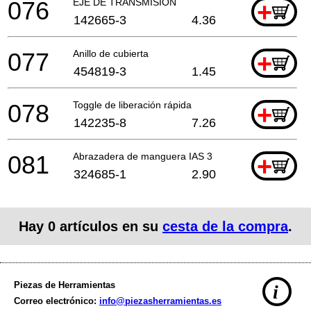
076
EJE DE TRANSMISIÓN
+
142665-3
4.36
077
Anillo de cubierta
+
454819-3
1.45
078
Toggle de liberación rápida
+
142235-8
7.26
081
Abrazadera de manguera IAS 3
+
324685-1
2.90
Hay
0
artículos en su
cesta de la compra
.
Piezas de Herramientas
i
Correo electrónico:
info@piezasherramientas.es