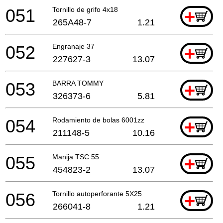
051
Tornillo de grifo 4x18
+
265A48-7
1.21
052
Engranaje 37
+
227627-3
13.07
053
BARRA TOMMY
+
326373-6
5.81
054
Rodamiento de bolas 6001zz
+
211148-5
10.16
055
Manija TSC 55
+
454823-2
13.07
056
Tornillo autoperforante 5X25
+
266041-8
1.21