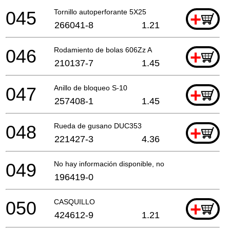
045
Tornillo autoperforante 5X25
+
266041-8
1.21
046
Rodamiento de bolas 606Zz A
+
210137-7
1.45
047
Anillo de bloqueo S-10
+
257408-1
1.45
048
Rueda de gusano DUC353
+
221427-3
4.36
049
No hay información disponible, no se puede pedir
196419-0
050
CASQUILLO
+
424612-9
1.21