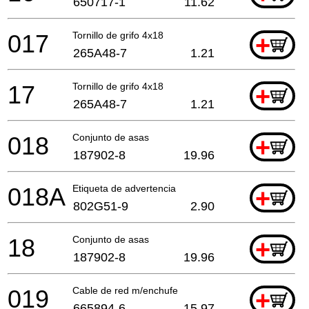
650717-1
11.62
017
Tornillo de grifo 4x18
+
265A48-7
1.21
17
Tornillo de grifo 4x18
+
265A48-7
1.21
018
Conjunto de asas
+
187902-8
19.96
018A
Etiqueta de advertencia
+
802G51-9
2.90
18
Conjunto de asas
+
187902-8
19.96
019
Cable de red m/enchufe
+
665894-6
15.97