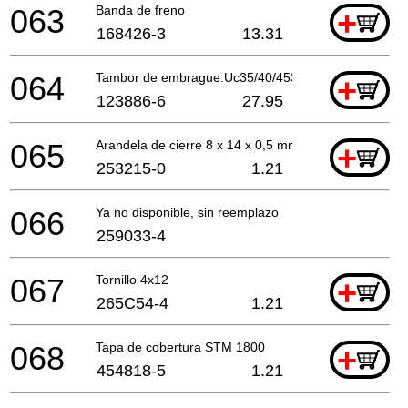
063
Banda de freno
+
168426-3
13.31
064
Tambor de embrague.Uc35/40/4530A A
+
123886-6
27.95
065
Arandela de cierre 8 x 14 x 0,5 mm
+
253215-0
1.21
066
Ya no disponible, sin reemplazo
259033-4
067
Tornillo 4x12
+
265C54-4
1.21
068
Tapa de cobertura STM 1800
+
454818-5
1.21